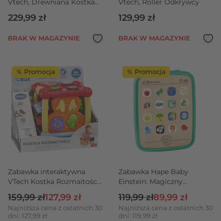
Vtech, Drewniana Kostka
Vtech, Roller Odkrywcy
Edukacyjna
229,99 zł
129,99 zł
BRAK W MAGAZYNIE
BRAK W MAGAZYNIE
％ Promocja
％ Promocja
Zabawka interaktywna
Zabawka Hape Baby
VTech Kostka Rozmaitości,
Einstein: Magiczny
Bobaski i Miś
dotykowy tablet
Cena regularna
Cena promocyjna
Cena regularna
Cena promocyjn
159,99 zł
127,99 zł
119,99 zł
89,99 zł
Najniższa cena z ostatnich 30
Najniższa cena z ostatnich 30
dni: 127,99 zł
dni: 119,99 zł