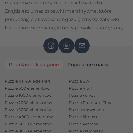
maluchów na każdym etapie ich wzrostu.
Znajdziesz u nas
zabawki interaktywne
, które
pobudzają ciekawość i angażują zmysły,
zabawki
Hape
oraz drewniane, które są trwałe i estetyczne,
zabawki sensoryczne
, które rozwijają zdolności
motoryczne i zmysłowe, oraz urocze pluszaki, które
oferują komfort i towarzystwo. Każdy produkt w
naszej ofercie jest bezpieczny i zaprojektowany z
Popularne kategorie
Popularne marki
myślą o potrzebach najmłodszych. Zamów zabawki,
które dostarczą Twojemu dziecku mnóstwo radości
Puzzle na 40-lecie Trefl
Puzzle 3 w 1
i wartościowej zabawy na trefl.com!
Puzzle 500 elementów
Puzzle 4 w 1
Zabawki dla 3 latka
Puzzle 1000 elementów
Puzzle Velvet
Puzzle 2000 elementów
Puzzle Premium Plus
Nasza oferta
zabawek dla 3 latka
to idealne
Puzzle 3000 elementów
Puzzle drewniane
połączenie zabawy i nauki! Produkty w tej kategorii
Puzzle 4000 elementów
Puzzle filmowe
zostały zaprojektowane z myślą o małych
Puzzle 6000 elementów
Puzzle kosmos
odkrywcach, którzy rozwijają swoje umiejętności
Puzzle 9000 elementów
Puzzle krajobrazy