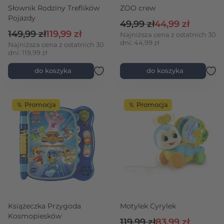
Słownik Rodziny Treflików
ZOO crew
Pojazdy
Cena regularna
Cena promocyjn
49,99 zł
44,99 zł
Cena regularna
Cena promocyjna
149,99 zł
119,99 zł
Najniższa cena z ostatnich 30
dni: 44,99 zł
Najniższa cena z ostatnich 30
dni: 119,99 zł
do koszyka
do koszyka
％ Promocja
％ Promocja
Książeczka Przygoda
Motylek Cyrylek
Kosmopiesków
Cena regularna
Cena promocyjn
119,99 zł
83,99 zł