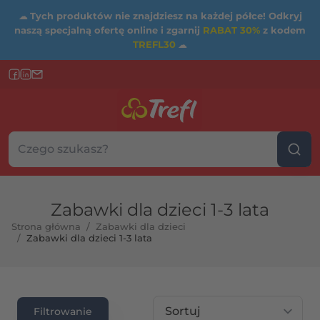
☁
Tych produktów nie znajdziesz na każdej półce! Odkryj
naszą specjalną ofertę online i zgarnij
RABAT 30%
z kodem
TREFL30
☁
Szukaj w sklepie...
Wybierz kategorię
Zabawki dla dzieci 1-3 lata
Strona główna
/
Zabawki dla dzieci
/
Zabawki dla dzieci 1-3 lata
rtość maksymalna
Sortuj wg
Filtrowanie