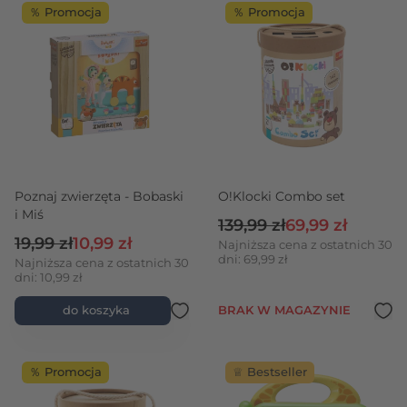
％ Promocja
％ Promocja
Poznaj zwierzęta - Bobaski
O!Klocki Combo set
i Miś
Cena regularna
Cena promocyjn
139,99 zł
69,99 zł
Cena regularna
Cena promocyjna
19,99 zł
10,99 zł
Najniższa cena z ostatnich 30
dni: 69,99 zł
Najniższa cena z ostatnich 30
dni: 10,99 zł
do koszyka
BRAK W MAGAZYNIE
％ Promocja
♕ Bestseller