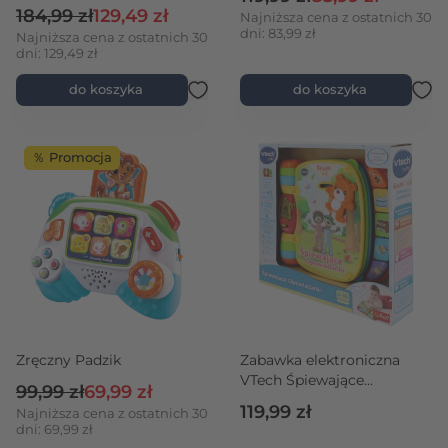
Cena regularna
Cena promocyjna
184,99 zł
129,49 zł
Najniższa cena z ostatnich 30
dni: 83,99 zł
Najniższa cena z ostatnich 30
dni: 129,49 zł
do koszyka
do koszyka
％ Promocja
Zręczny Padzik
Zabawka elektroniczna
VTech Śpiewające
Cena regularna
Cena promocyjna
99,99 zł
69,99 zł
Opowiadanki Bobaski i Miś
119,99 zł
Najniższa cena z ostatnich 30
dni: 69,99 zł