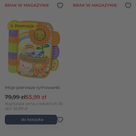
BRAK W MAGAZYNIE
BRAK W MAGAZYNIE
％ Promocja
Moje pierwsze rymowanki
Cena regularna
Cena promocyjna
79,99 zł
55,99 zł
Najniższa cena z ostatnich 30
dni: 55,99 zł
do koszyka