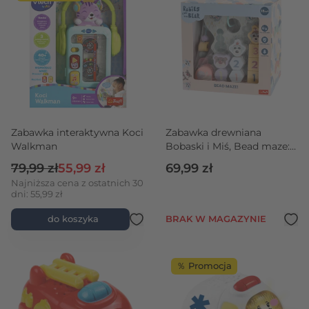
Zabawka interaktywna Koci
Zabawka drewniana
Walkman
Bobaski i Miś, Bead maze:
Shapes & numbers
Cena regularna
Cena promocyjna
79,99 zł
55,99 zł
69,99 zł
Najniższa cena z ostatnich 30
dni: 55,99 zł
do koszyka
BRAK W MAGAZYNIE
％ Promocja