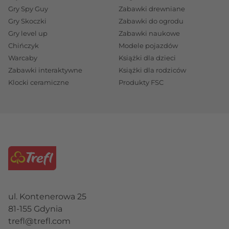
Gry Spy Guy
Zabawki drewniane
bezpieczeństwa, oraz zabawki Hape i interaktywne,
Gry Skoczki
Zabawki do ogrodu
które angażują maluchy i zachęcają do odkrywania
Gry level up
Zabawki naukowe
świata. Każdy produkt jest starannie wykonany z
Chińczyk
Modele pojazdów
bezpiecznych materiałów, które są przyjazne dla
Warcaby
Książki dla dzieci
wrażliwej skóry niemowląt. Znajdź idealne
zabawki
Zabawki interaktywne
Książki dla rodziców
dla niemowlaka
Klocki ceramiczne
, które zapewnią Twojemu dziecku
Produkty FSC
radość i rozwój już teraz na trefl.com!
ul. Kontenerowa 25
81-155 Gdynia
trefl@trefl.com