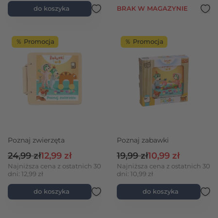
do koszyka
BRAK W MAGAZYNIE
％ Promocja
％ Promocja
Poznaj zwierzęta
Poznaj zabawki
Cena regularna
Cena promocyjna
Cena regularna
Cena promocyjna
24,99 zł
12,99 zł
19,99 zł
10,99 zł
Najniższa cena z ostatnich 30
Najniższa cena z ostatnich 30
dni: 12,99 zł
dni: 10,99 zł
do koszyka
do koszyka