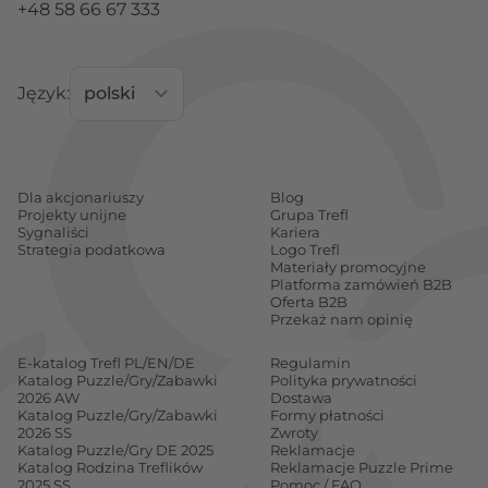
+48 58 66 67 333
Język:
Dla akcjonariuszy
Blog
Projekty unijne
Grupa Trefl
Sygnaliści
Kariera
Strategia podatkowa
Logo Trefl
Materiały promocyjne
Platforma zamówień B2B
Oferta B2B
Przekaż nam opinię
E-katalog Trefl PL/EN/DE
Regulamin
Katalog Puzzle/Gry/Zabawki
Polityka prywatności
2026 AW
Dostawa
Katalog Puzzle/Gry/Zabawki
Formy płatności
2026 SS
Zwroty
Katalog Puzzle/Gry DE 2025
Reklamacje
Katalog Rodzina Treflików
Reklamacje Puzzle Prime
2025 SS
Pomoc / FAQ