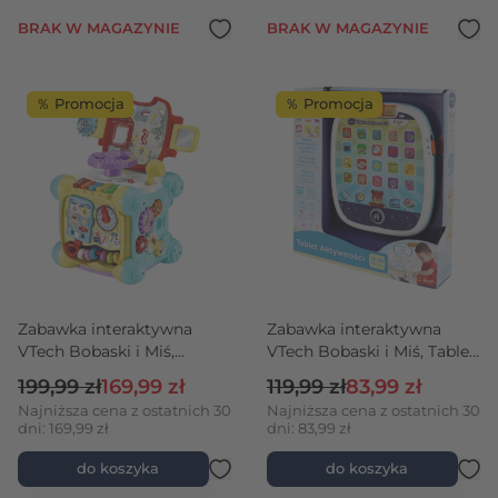
BRAK W MAGAZYNIE
BRAK W MAGAZYNIE
％ Promocja
％ Promocja
Zabawka interaktywna
Zabawka interaktywna
VTech Bobaski i Miś,
VTech Bobaski i Miś, Tablet
Kostka Małego Rajdowca
aktywności
Cena regularna
Cena promocyjna
Cena regularna
Cena promocyjn
199,99 zł
169,99 zł
119,99 zł
83,99 zł
Najniższa cena z ostatnich 30
Najniższa cena z ostatnich 30
dni: 169,99 zł
dni: 83,99 zł
do koszyka
do koszyka