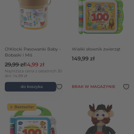
O!Klocki Pasowanki Baby -
Wielki słownik zwierząt
Bobaski i Miś
149,99 zł
Cena regularna
Cena promocyjna
29,99 zł
14,99 zł
Najniższa cena z ostatnich 30
dni: 14,99 zł
do koszyka
BRAK W MAGAZYNIE
♕ Bestseller