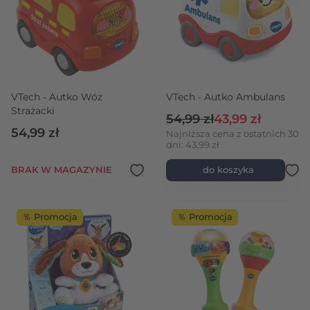
VTech - Autko Wóz
VTech - Autko Ambulans
Strażacki
Cena regularna
Cena promocyjn
54,99 zł
43,99 zł
54,99 zł
Najniższa cena z ostatnich 30
dni: 43,99 zł
BRAK W MAGAZYNIE
do koszyka
％ Promocja
％ Promocja