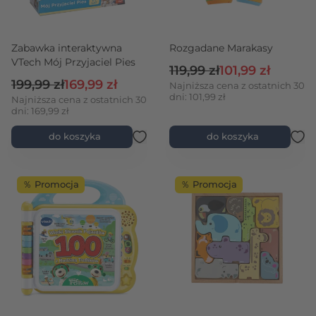
Zabawka interaktywna
Rozgadane Marakasy
VTech Mój Przyjaciel Pies
Cena regularna
Cena promocyjn
119,99 zł
101,99 zł
Cena regularna
Cena promocyjna
199,99 zł
169,99 zł
Najniższa cena z ostatnich 30
dni: 101,99 zł
Najniższa cena z ostatnich 30
dni: 169,99 zł
do koszyka
do koszyka
％ Promocja
％ Promocja