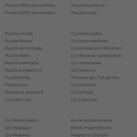
motoryczne, manualne i kreatywne. Oferujemy
Puzzle 13500 elementów
Puzzle kulinarne
Puzzle 21000 elementów
Puzzle mapy
zabawki marki Hape, klocki magnetyczne i
drewniane, zabawki sensoryczne oraz innowacyjne
zabawki interaktywne, które zapewniają godziny
Puzzle miasta
Gry towarzyskie
twórczej zabawy i nauki. Każdy produkt jest
Puzzle obrazy
Gry zręcznościowe
bezpieczny i trwały, wspierając wszechstronny
Puzzle samochody
Gry edukacyjne dla dzieci
Puzzle statki
Gry dla grup i przedszkoli
rozwój Twojego dziecka. Przekonaj się, jak nasze
Puzzle zwierzęta
Gry imprezowe
zabawki dla 3 latka
mogą wspaniale uzupełnić
Puzzle świąteczne
Gry memory
świat Twojego malucha!
PuzzloRamy
Pierwsze gry / 1st games
Zabawki dla niemowlaka
Fotopuzzle
Gry karciane
W naszej kategorii
Akcesoria do puzzli
zabawki dla
Gry fantasy
Gry rodzinne
Gry 5 sekund
niemowlaka
znajdziesz wszystko, co potrzebne, by
wspierać rozwój najmłodszych i zapewnić im
mnóstwo radości. Oferujemy zabawki sensoryczne,
Gry Boom Boom
Klocki konstrukcyjne
które stymulują zmysły i motorykę, miękkie
Gry Magajaja
Klocki magnetyczne
pluszaki, które zapewniają poczucie
Gry Mistakos
Magiczne Sztuczki