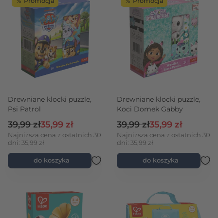
％ Promocja
％ Promocja
Drewniane klocki puzzle,
Drewniane klocki puzzle,
Psi Patrol
Koci Domek Gabby
Cena regularna
Cena promocyjna
Cena regularna
Cena promocyjna
39,99 zł
35,99 zł
39,99 zł
35,99 zł
Najniższa cena z ostatnich 30
Najniższa cena z ostatnich 30
dni: 35,99 zł
dni: 35,99 zł
do koszyka
do koszyka