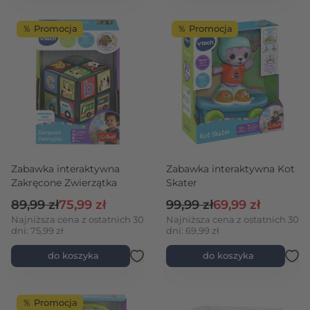
％ Promocja
％ Promocja
Zabawka interaktywna
Zabawka interaktywna Kot
Zakręcone Zwierzątka
Skater
Cena regularna
Cena promocyjna
Cena regularna
Cena promocyjn
89,99 zł
75,99 zł
99,99 zł
69,99 zł
Najniższa cena z ostatnich 30
Najniższa cena z ostatnich 30
dni: 75,99 zł
dni: 69,99 zł
do koszyka
do koszyka
％ Promocja