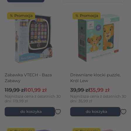
％ Promocja
％ Promocja
rtość maksymalna
Zabawka VTECH - Baza
Drewniane klocki puzzle,
Zabawy
Król Lew
Cena regularna
Cena promocyjna
Cena regularna
Cena promocyjna
119,99 zł
101,99 zł
39,99 zł
35,99 zł
Najniższa cena z ostatnich 30
Najniższa cena z ostatnich 30
dni: 119,99 zł
dni: 35,99 zł
do koszyka
do koszyka