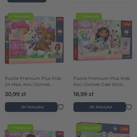
☆ Nowość
☆ Nowość
rtość maksymalna
Puzzle Premium Plus Kids
Puzzle Premium Plus Kids,
24 Maxi, Koci Domek
Koci Domek Gabi 60 el.
Gabby - Gabby na ratunek
Gabi i kocie przygody +
30,99 zł
18,99 zł
+ kolekcjonerski plakat
kolekcjonerski plakat
do koszyka
do koszyka
☆ Nowość
☆ Nowość