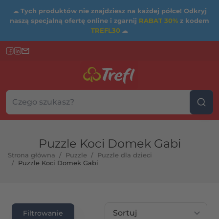
☁
Tych produktów nie znajdziesz na każdej półce! Odkryj
naszą specjalną ofertę online i zgarnij
RABAT 30%
z kodem
TREFL30
☁
Szukaj w sklepie...
Wybierz kategorię
Puzzle Koci Domek Gabi
Strona główna
/
Puzzle
/
Puzzle dla dzieci
/
Puzzle Koci Domek Gabi
rtość maksymalna
Sortuj wg
Filtrowanie