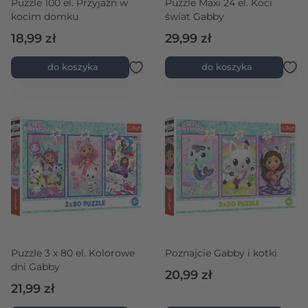
Puzzle 100 el. Przyjaźń w
Puzzle Maxi 24 el. Koci
kocim domku
świat Gabby
18,99 zł
29,99 zł
do koszyka
do koszyka
Puzzle 3 x 80 el. Kolorowe
Poznajcie Gabby i kotki
dni Gabby
20,99 zł
21,99 zł