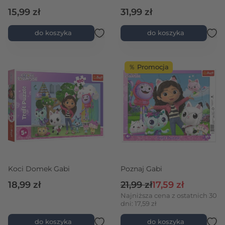
15,99 zł
31,99 zł
do koszyka
do koszyka
％ Promocja
Koci Domek Gabi
Poznaj Gabi
Cena regularna
Cena promocyjna
18,99 zł
21,99 zł
17,59 zł
Najniższa cena z ostatnich 30
dni: 17,59 zł
do koszyka
do koszyka