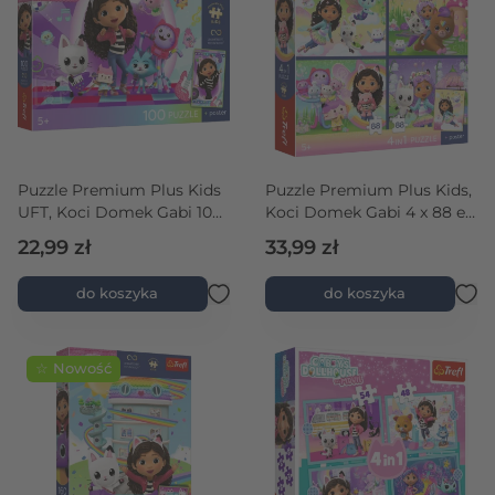
Puzzle Premium Plus Kids
Puzzle Premium Plus Kids,
UFT, Koci Domek Gabi 100
Koci Domek Gabi 4 x 88 el.
el. Kolorowy koci świat +
Kocie harce +
22,99 zł
33,99 zł
kolekcjonerski plakat
kolekcjonerski plakat
do koszyka
do koszyka
☆ Nowość