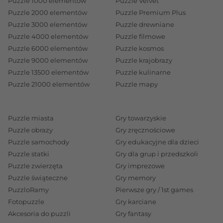
Puzzle 1000 elementów
Puzzle Velvet
Puzzle 2000 elementów
Puzzle Premium Plus
Puzzle 3000 elementów
Puzzle drewniane
Puzzle 4000 elementów
Puzzle filmowe
Puzzle 6000 elementów
Puzzle kosmos
Puzzle 9000 elementów
Puzzle krajobrazy
Puzzle 13500 elementów
Puzzle kulinarne
Puzzle 21000 elementów
Puzzle mapy
Puzzle miasta
Gry towarzyskie
Puzzle obrazy
Gry zręcznościowe
Puzzle samochody
Gry edukacyjne dla dzieci
Puzzle statki
Gry dla grup i przedszkoli
Puzzle zwierzęta
Gry imprezowe
Puzzle świąteczne
Gry memory
PuzzloRamy
Pierwsze gry / 1st games
Fotopuzzle
Gry karciane
Akcesoria do puzzli
Gry fantasy