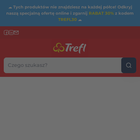
☁
Tych produktów nie znajdziesz na każdej półce! Odkryj
naszą specjalną ofertę online i zgarnij
RABAT 30%
z kodem
TREFL30
☁
Szukaj w sklepie...
Wybierz kategorię