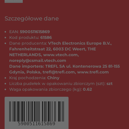
ROZWIŃ
środowiska i zdrowia ludzkiego. Należy skontaktować się
z lokalnymi władzami, aby uzyskać informacje na temat
recyklingu i zbiórki. INFORMACJE DOTYCZĄCE
Szczegółowe dane
BEZPIECZNEGO UŻYWANIA BATERII Baterie dostarczone
w produkcie pozwalają jedynie na jego przetestowanie w
EAN:
5900511615869
sklepie, nie są natomiast odpowiednie do długotrwałego
Kod produktu:
61586
użytkowania. W produkcie mogą być używane wyłącznie
Dane producenta:
VTech Electronics Europe B.V.,
baterie wymienione w instrukcji. Nie należy stosować
Fahrenheitstraat 22, 6003 DC Weert, THE
baterii różnych rodzajów, ani nowych z używanymi. Nie
NETHERLANDS, www.vtech.com,
wolno stosować uszkodzonych baterii. Baterie należy
noreply@csmail.vtech.com
zakładać z zachowaniem poprawnej biegunowości (+/-).
Dane importera: TREFL SA ul. Kontenerowa 25 81-155
Nie wolno zwierać zacisków zasilania. Wyczerpane
Gdynia, Polska, trefl@trefl.com, www.trefl.com
baterie należy usunąć z zabawki. Jeżeli zabawka nie jest
Kraj pochodzenia:
Chiny
używana przez dłuższy czas, zaleca się wyjęcie baterii w
Liczba pudełek w opakowaniu zbiorczym (szt):
szt
celu zapobiegania ich wyczerpaniu. Baterii nie wolno
Waga opakowania zbiorczego (kg):
0.62
wrzucać do ognia i do środowiska naturalnego. Nie wolno
próbować instalować baterii, które nie są do tego
przeznaczone. Prosimy wyjąć akumulatorki z zabawki
przed rozpoczęciem ich ładowania. Akumulatorki mogą
być ładowane tylko przez osobę dorosłą lub pod jej
nadzorem.
5900511615869