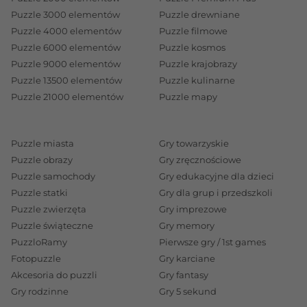
Puzzle 3000 elementów
Puzzle drewniane
Puzzle 4000 elementów
Puzzle filmowe
Puzzle 6000 elementów
Puzzle kosmos
Puzzle 9000 elementów
Puzzle krajobrazy
Puzzle 13500 elementów
Puzzle kulinarne
Puzzle 21000 elementów
Puzzle mapy
Puzzle miasta
Gry towarzyskie
Puzzle obrazy
Gry zręcznościowe
Puzzle samochody
Gry edukacyjne dla dzieci
Puzzle statki
Gry dla grup i przedszkoli
Puzzle zwierzęta
Gry imprezowe
Puzzle świąteczne
Gry memory
PuzzloRamy
Pierwsze gry / 1st games
Fotopuzzle
Gry karciane
Akcesoria do puzzli
Gry fantasy
Gry rodzinne
Gry 5 sekund