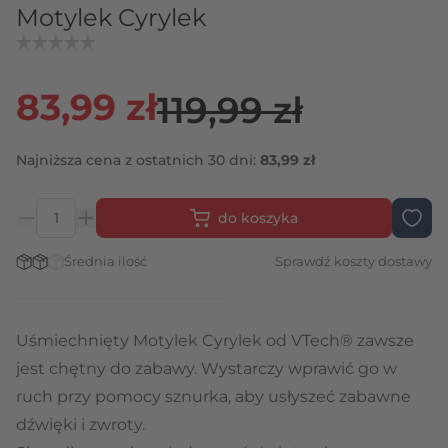
Motylek Cyrylek
83,99 zł
119,99 zł
Najniższa cena z ostatnich 30 dni:
83,99 zł
do koszyka
Ilość
Stan magazynowy:
Średnia ilość
Sprawdź koszty dostawy
Uśmiechnięty Motylek Cyrylek od VTech® zawsze
jest chętny do zabawy. Wystarczy wprawić go w
ruch przy pomocy sznurka, aby usłyszeć zabawne
dźwięki i zwroty.