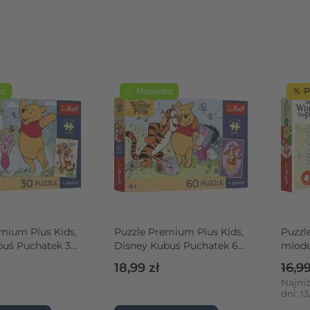
ść
☆ Nowość
％ P
mium Plus Kids,
Puzzle Premium Plus Kids,
Puzzl
buś Puchatek 30
Disney Kubuś Puchatek 60
miode
 chwile +
el. Uśmiech i miód +
Cena
18,99 zł
16,99
rski plakat
kolekcjonerski plakat
Najniż
dni: 13