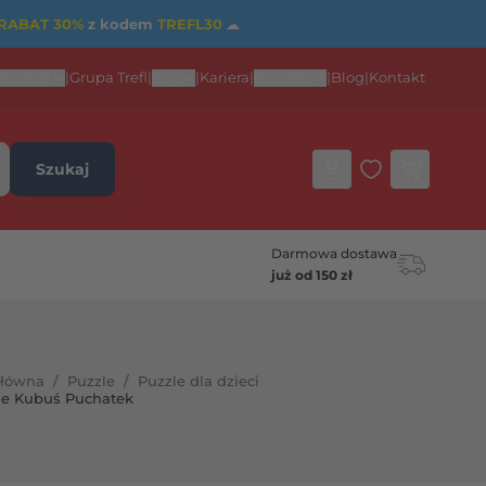
RABAT 30%
z kodem
TREFL30
☁
rta B2B
|
Grupa Trefl
|
ESG
|
Kariera
|
eGames
|
Blog
|
Kontakt
Szukaj
Darmowa dostawa
już od 150 zł
główna
/
Puzzle
/
Puzzle dla dzieci
le Kubuś Puchatek