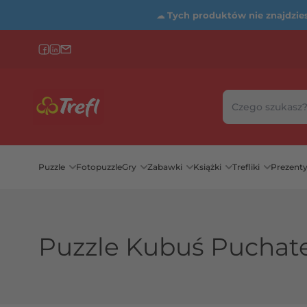
☁
Tych produktów nie znajdziesz
Szukaj w sklepie
Wybierz katego
Puzzle
Fotopuzzle
Gry
Zabawki
Książki
Trefliki
Prezent
Puzzle Kubuś Puchat