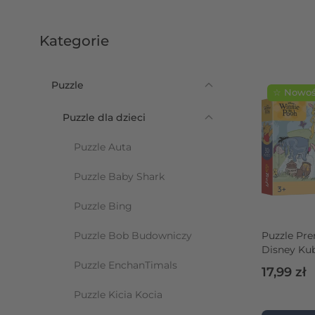
Kategorie
Puzzle
Przejdź do listy produktów
☆ Nowo
Puzzle dla dzieci
Puzzle Auta
Puzzle Baby Shark
Puzzle Bing
Puzzle Bob Budowniczy
Puzzle Pre
Disney Ku
el. Słodkie
Puzzle EnchanTimals
17,99 zł
kolekcjone
Puzzle Kicia Kocia