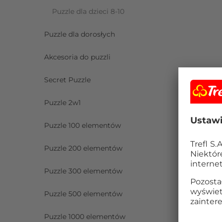
Puzzle dla dzieci 8-10
Puzzle dla dorosłych
Akcesoria do puzzli
Secret Puzzle
Puzzle 2w1
Puzzle 100 elementów
Puzzle 200 elementów
Puzzle 300 elementów
Puzzle 500 elementów
Puzzle 1000 elementów