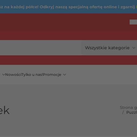
 na każdej półce! Odkryj naszą specjalną ofertę online i zgarnij
Ofe
...
rię
y
Nowości
Tylko u nas!
Promocje
ek
Strona 
/
Puzz