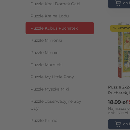
do 
Puzzle Koci Domek Gabi
Puzzle Kraina Lodu
Puzzle Kubuś Puchatek
％ Promo
Puzzle Minionki
Puzzle Minnie
Puzzle Muminki
Puzzle My Little Pony
Puzzle 2x2
Puzzle Myszka Miki
Puchatek, 
ogrodzie
Cena reg
C
Puzzle obserwacyjne Spy
18,99 zł
1
Guy
Najniższa c
dni: 15,19 zł
Puzzle Primo
do 