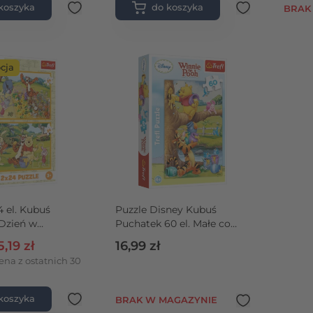
koszyka
do koszyka
BRAK
cja
4 el. Kubuś
Puzzle Disney Kubuś
Dzień w
Puchatek 60 el. Małe co
nieco
ularna
ena promocyjna
5,19 zł
16,99 zł
ena z ostatnich 30
koszyka
BRAK W MAGAZYNIE