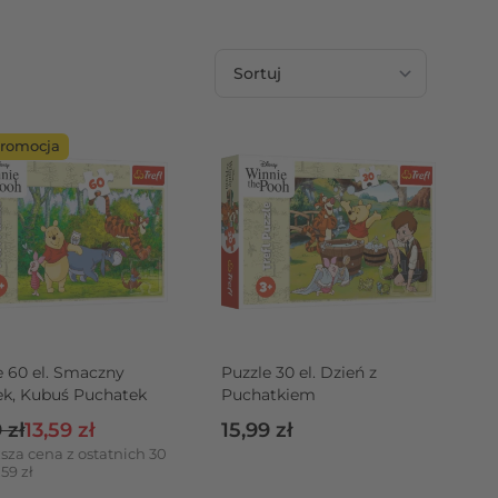
Sortuj wg
romocja
e 60 el. Smaczny
Puzzle 30 el. Dzień z
k, Kubuś Puchatek
Puchatkiem
 regularna
Cena promocyjna
 zł
13,59 zł
15,99 zł
sza cena z ostatnich 30
,59 zł