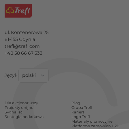
Oko
lub wybierzcie inne urokliwe
Jezioro
Oeschinen
w szwajcarskich Alpach.
Najpiękniejsze miasta z 1500 elementów
Sympatykom popularnych turystycznie miast
ul. Kontenerowa 25
Europy polecamy spacer wzdłuż
Kanału
81-155 Gdynia
Amsterdamskiego
lub ulicami hiszpańskiego
trefl@trefl.com
Toledo
o zachodzie słońca, ale warto też poświęcić
+48 58 66 67 333
czas na podziwianie
Uroku Paryża
lub
Tower
Bridge nad Tamizą
. Potraktujcie puzzle Trefl
niczym okno na świat - niech każda kolejna
Język:
układanka będzie jak dodatkowa pieczątką w
paszporcie!
Puzzle 1500 elementów z dziką przyrodą
Dla akcjonariuszy
Blog
Kto lubi dzikie koty, niech koniecznie sięgnie po
Projekty unijne
Grupa Trefl
Sygnaliści
Kariera
Portret lwa
- dumnego króla dżungli albo
Strategia podatkowa
Logo Trefl
wybierzcie puzzle "1500" z
Bengalskim tygrysem
Materiały promocyjne
.
Platforma zamówień B2B