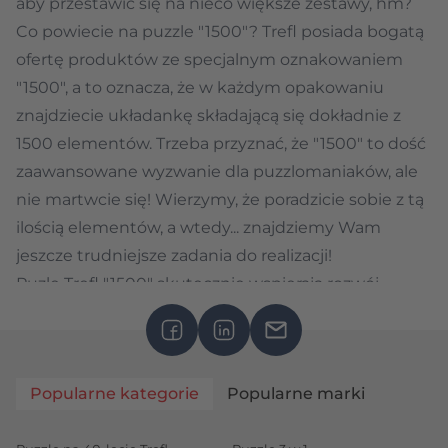
aby przestawić się na nieco większe zestawy, hm?
Co powiecie na puzzle "1500"? Trefl posiada bogatą
ofertę produktów ze specjalnym oznakowaniem
"1500", a to oznacza, że w każdym opakowaniu
znajdziecie układankę składającą się dokładnie z
1500 elementów. Trzeba przyznać, że "1500" to dość
zaawansowane wyzwanie dla puzzlomaniaków, ale
nie martwcie się! Wierzymy, że poradzicie sobie z tą
ilością elementów, a wtedy... znajdziemy Wam
jeszcze trudniejsze zadania do realizacji!
Puzle Trefl "1500" skutecznie wspierają rozwój
kreatywności i doskonalą umiejętność logicznego
myślenia. Układanki o średniej skali trudności to
bardzo dobry trening dla ludzkiej pamięci! W tej
Popularne kategorie
Popularne marki
kategorii puzzli z pewnością każdy znajdzie dla
siebie atrakcyjną układankę. Wybierzcie produkty,