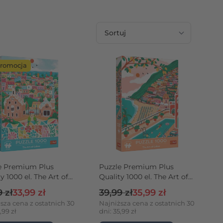
Sortuj wg
romocja
e Premium Plus
Puzzle Premium Plus
y 1000 el. The Art of
Quality 1000 el. The Art of
r: Barcelona,
Colour: Positano, Włochy
 regularna
Cena promocyjna
Cena regularna
Cena promocyjna
 zł
33,99 zł
39,99 zł
35,99 zł
ania
sza cena z ostatnich 30
Najniższa cena z ostatnich 30
,99 zł
dni: 35,99 zł