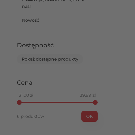
nas!
Nowość
- filtr
Dostępność
Pokaż dostępne produkty
- filtr
Cena
Wartość minimalna
Wartość maksymalna
31,00 zł
39,99 zł
6 produktów
OK