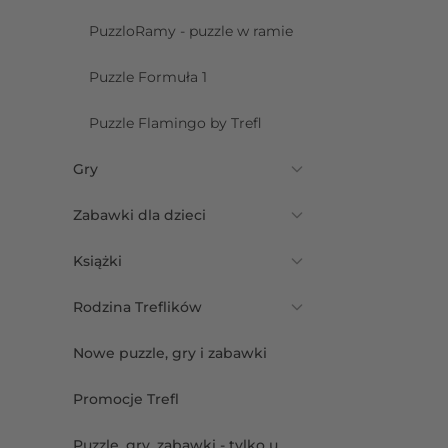
PuzzloRamy - puzzle w ramie
Puzzle Formuła 1
Puzzle Flamingo by Trefl
Gry
Zabawki dla dzieci
Książki
Rodzina Treflików
Nowe puzzle, gry i zabawki
Promocje Trefl
Puzzle, gry, zabawki - tylko u