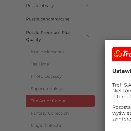
Puzzle obrazy
Puzzle panoramiczne
Puzzle Premium Plus
Quality
Iconic Moments
Tea Time
Photo Odyssey
Superprodukcje
The Art of Colour
Fantasy Collection
Magic Collection