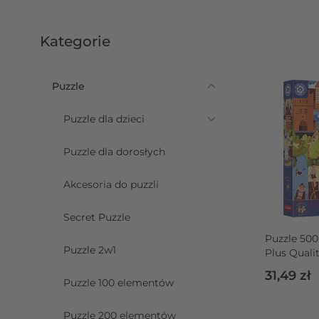
Kategorie
Puzzle
Przejdź do listy produktów
Puzzle dla dzieci
Puzzle dla dorosłych
Akcesoria do puzzli
Secret Puzzle
Puzzle 500
Puzzle 2w1
Plus Quali
Polski, Pu
31,49 zł
Olsztynie
Puzzle 100 elementów
Puzzle 200 elementów