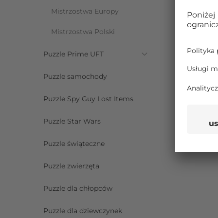
Mistrzostwa Europy
Mistrzostwa Polski
Puzzle Prime UFT
Puzzle samochody
Puzzle Spy Guy Lost Items
Puzzle Star Wars
Puzzle świąteczne
Puzzle zwierzęta
Puzzle dla chłopców
Puzzle dla dziewczynek