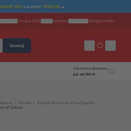
RABAT 30%
z kodem
TREFL30
☁
rta B2B
|
Grupa Trefl
|
ESG
|
Kariera
|
eGames
|
Blog
|
Kontakt
Szukaj
Darmowa dostawa
już od 150 zł
główna
/
Puzzle
/
Puzzle Premium Plus Quality
rt of Colour