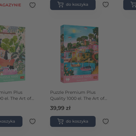
do koszyka
AGAZYNIE
emium Plus
Puzzle Premium Plus
0 el. The Art of
Quality 1000 el. The Art of
e ma to jak w
Colour: Siros, Grecja
39,99 zł
koszyka
do koszyka