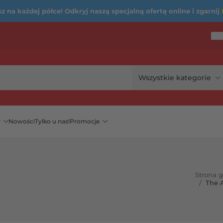
 na każdej półce! Odkryj naszą specjalną ofertę online i zgarnij
Ofe
...
rię
y
Nowości
Tylko u nas!
Promocje
Strona 
/
The A