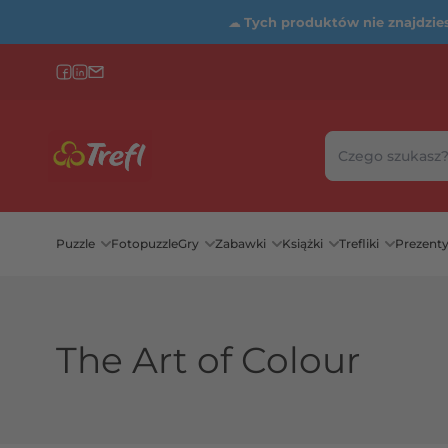
☁
Tych produktów nie znajdziesz
Szukaj w sklepie
Wybierz katego
Puzzle
Fotopuzzle
Gry
Zabawki
Książki
Trefliki
Prezent
The Art of Colour