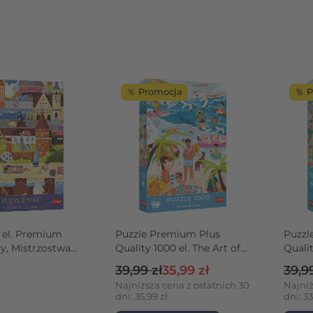
％ Promocja
％ P
 el. Premium
Puzzle Premium Plus
Puzzl
ty, Mistrzostwa
Quality 1000 el. The Art of
Qualit
zzlowe lato w
Colour: W wakacyjnym
Colou
Cena regularna
Cena promocyjna
Cena
39,99 zł
35,99 zł
39,99
ferworze
Hiszp
Najniższa cena z ostatnich 30
Najniż
dni: 35,99 zł
dni: 33