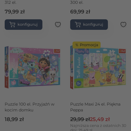
312 el.
300 el.
79,99 zł
69,99 zł
konfiguruj
konfiguruj
％ Promocja
Puzzle 100 el. Przyjaźń w
Puzzle Maxi 24 el. Piękna
kocim domku
Peppa
Cena regularna
Cena promocyjna
18,99 zł
29,99 zł
25,49 zł
Najniższa cena z ostatnich 30
dni: 25,49 zł