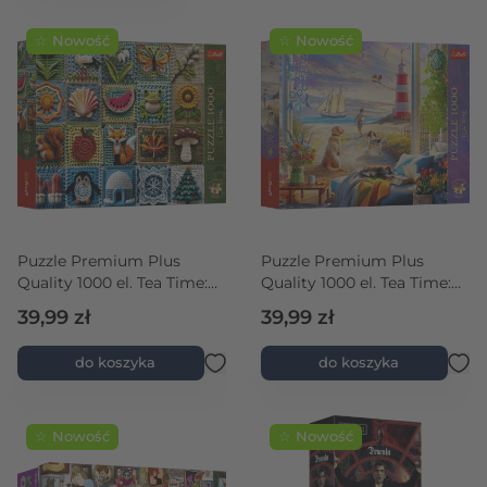
☆ Nowość
☆ Nowość
Puzzle Premium Plus
Puzzle Premium Plus
Quality 1000 el. Tea Time:
Quality 1000 el. Tea Time:
Szydełkowanie - Cztery
Letnia bryza
39,99 zł
39,99 zł
Pory Roku
do koszyka
do koszyka
☆ Nowość
☆ Nowość