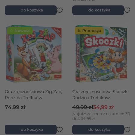
do koszyka
do koszyka
☆ Nowość
％ Promocja
Gra zręcznościowa Zig Zap,
Gra zręcznościowa Skoczki,
Rodzina Treflików
Rodzina Treflików
Cena regularna
Cena promocyjn
74,99 zł
49,99 zł
34,99 zł
Najniższa cena z ostatnich 30
dni: 34,99 zł
do koszyka
do koszyka