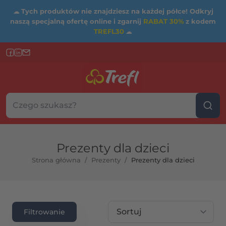
☁
Tych produktów nie znajdziesz na każdej półce! Odkryj
naszą specjalną ofertę online i zgarnij
RABAT 30%
z kodem
TREFL30
☁
rtość maksymalna
Szukaj w sklepie...
Wybierz kategorię
rtość maksymalna
Prezenty dla dzieci
Strona główna
/
Prezenty
/
Prezenty dla dzieci
Sortuj wg
Filtrowanie