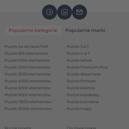
emocja (radość, duma, ciekawość), która zostaje w
pamięci znacznie dłużej niż sama zabawka. Właśnie
dlatego warto wybierać prezenty z myślą nie tylko o
modzie, ale przede wszystkim o tym, co sprawi
Popularne kategorie
Popularne marki
dziecku prawdziwą przyjemność.
Podarunek może być też pretekstem do
Puzzle na 40-lecie Trefl
Puzzle 3 w 1
wspólnego czasu – do zabawy, rozmowy, dzielenia
Puzzle 500 elementów
Puzzle 4 w 1
się śmiechem. Dobrze dobrany prezent otwiera
Puzzle 1000 elementów
Puzzle Velvet
przestrzeń do bycia razem. Puzzle z postaciami z
Puzzle 2000 elementów
Puzzle Premium Plus
popularnych bajek, gry planszowe czy edukacyjne,
Puzzle 3000 elementów
Puzzle drewniane
PuzzloRamy lub zestawy Hape to przykłady
Puzzle 4000 elementów
Puzzle filmowe
Puzzle 6000 elementów
Puzzle kosmos
prezentów, które nie tylko bawią, ale też łączą –
Puzzle 9000 elementów
Puzzle krajobrazy
rodzica z dzieckiem, rodzeństwo ze sobą, wnuka z
Puzzle 13500 elementów
Puzzle kulinarne
babcią. To wspólne budowanie, układanie i śmiech,
Puzzle 21000 elementów
Puzzle mapy
które zostają w pamięci na długo.
Puzzle miasta
Gry towarzyskie