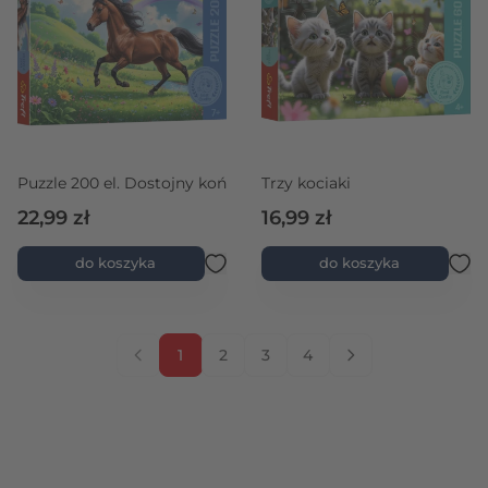
Puzzle 200 el. Dostojny koń
Trzy kociaki
22,99 zł
16,99 zł
do koszyka
do koszyka
1
2
3
4
Aktualnie czytasz stronę
Strona
Strona
Strona