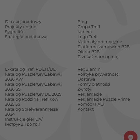
Prezent, który rozwija przez
Dla akcjonariuszy
Blog
Projekty unijne
Grupa Trefl
zabawę
Sygnaliści
Kariera
Strategia podatkowa
Logo Trefl
Materiały promocyjne
Mądra zabawa daje więcej niż nauka
Platforma zamówień B2B
Oferta B2B
na siłę
Przekaż nam opinię
Zabawa jest naturalnym środowiskiem rozwoju
E-katalog Trefl PL/EN/DE
Regulamin
dziecka. Dobrze zaprojektowany prezent uczy przez
Katalog Puzzle/Gry/Zabawki
Polityka prywatności
2026 AW
Dostawa
działanie – rozwija koncentrację, uczy logicznego
Katalog Puzzle/Gry/Zabawki
Formy płatności
2026 SS
Zwroty
myślenia, wspiera rozwój mowy albo pomaga
Katalog Puzzle/Gry DE 2025
Reklamacje
trenować motorykę. I dzieje się to bez przymusu,
Katalog Rodzina Treflików
Reklamacje Puzzle Prime
2025 SS
Pomoc / FAQ
bez nudy – tylko dzięki temu, że dziecko się bawi, a
Katalog Spielwarenmesse
Kontakt
2024
jego mózg pracuje pełną parą.
Instrukcje gier UA/
інструкції до гри
Układanie puzzli z bajkowymi postaciami ćwiczy
spostrzegawczość i cierpliwość, gry planszowe uczą