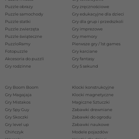
Jak wybrać prezent, który
Puzzle obrazy
Gry zręcznościowe
dziecko naprawdę polubi?
Puzzle samochody
Gry edukacyjne dla dzieci
Puzzle statki
Gry dla grup i przedszkoli
Zainteresowania zamiast
Puzzle zwierzęta
Gry imprezowe
Puzzle świąteczne
Gry memory
przypadkowych wyborów
PuzzloRamy
Pierwsze gry / 1st games
Najlepsze prezenty to te, które trafiają w
Fotopuzzle
Gry karciane
zainteresowania dziecka. Nie zawsze musi to być
Akcesoria do puzzli
Gry fantasy
najnowsza zabawka z reklamy. Czasem lepszy okaże
Gry rodzinne
Gry 5 sekund
się zestaw kreatywny, który pozwala wcielić się w
wymarzony zawód, albo gra zręcznościowa, która
Gry Boom Boom
Klocki konstrukcyjne
rozwija refleks i uczy współpracy. Dla małych
Gry Magajaja
Klocki magnetyczne
odkrywców idealne będą puzzle tematyczne, a dla
Gry Mistakos
Magiczne Sztuczki
marzycieli – książki autorstwa Roalda Dahla, pełne
Gry Spy Guy
Zabawki drewniane
Gry Skoczki
Zabawki do ogrodu
humoru i ciepła.
Gry level up
Zabawki naukowe
Wybierając prezent, warto zadać sobie pytanie: co
Chińczyk
Modele pojazdów
sprawia dziecku radość na co dzień? Czy to