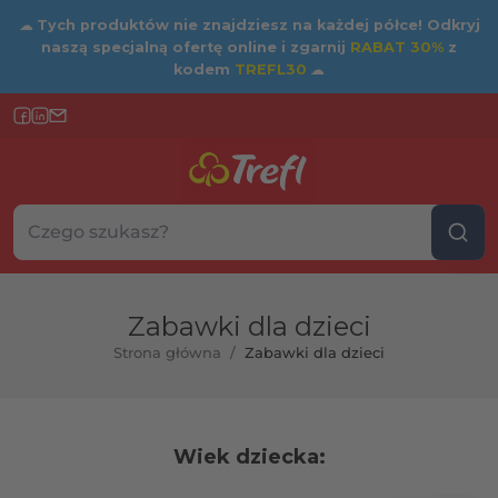
☁
Tych produktów nie znajdziesz na każdej półce! Odkryj
naszą specjalną ofertę online i zgarnij
RABAT 30%
z
kodem
TREFL30
☁
Szukaj w sklepie...
Wybierz kategorię
Zabawki dla dzieci
Strona główna
/
Zabawki dla dzieci
rtość maksymalna
Wiek dziecka: