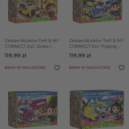
Zestaw klocków Trefl & MY
Zestaw klocków Trefl & MY
CONNECT 2w1: Żuraw /
CONNECT 3w1: Pojazdy
Dźwig HDS
Uprzywilejowane
119,99 zł
119,99 zł
BRAK W MAGAZYNIE
BRAK W MAGAZYNIE