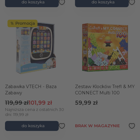
do koszyka
do koszyka
％ Promocja
Zabawka VTECH - Baza
Zestaw Klocków Trefl & MY
Zabawy
CONNECT Multi 100
Cena regularna
Cena promocyjna
119,99 zł
101,99 zł
59,99 zł
Najniższa cena z ostatnich 30
dni: 119,99 zł
do koszyka
BRAK W MAGAZYNIE