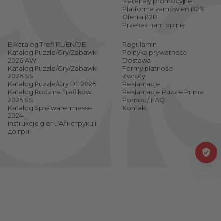
Materiały promocyjne
Platforma zamówień B2B
Oferta B2B
Przekaż nam opinię
E-katalog Trefl PL/EN/DE
Regulamin
Katalog Puzzle/Gry/Zabawki
Polityka prywatności
2026 AW
Dostawa
Katalog Puzzle/Gry/Zabawki
Formy płatności
2026 SS
Zwroty
Katalog Puzzle/Gry DE 2025
Reklamacje
Katalog Rodzina Treflików
Reklamacje Puzzle Prime
2025 SS
Pomoc / FAQ
Katalog Spielwarenmesse
Kontakt
2024
Instrukcje gier UA/інструкції
до гри
Jakie są ciekawe zabawki dla dzieci?
Przygotuj się na fascynujące propozycje! Trefl
oferuje wiele ciekawych zabawek, które gwarantują
niezapomniane chwile. Oto kilka z nich:
Zestawy do eksperymentów
- Pozwól dzieciom