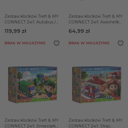
Zestaw klocków Trefl & MY
Zestaw klocków Trefl & MY
CONNECT 2w1: Autobus /
CONNECT 2w1: Awionetka
Auto z naczepą
/ Jeep
119,99 zł
64,99 zł
BRAK W MAGAZYNIE
BRAK W MAGAZYNIE
Zestaw klocków Trefl & MY
Zestaw klocków Trefl & MY
CONNECT 2w1: Śmieciarka
CONNECT 2w1: Straż