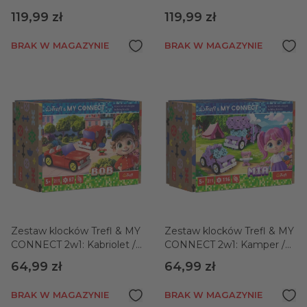
/ Traktor
Pożarna / Koparka
119,99 zł
119,99 zł
gąsienicowa
BRAK W MAGAZYNIE
BRAK W MAGAZYNIE
Zestaw klocków Trefl & MY
Zestaw klocków Trefl & MY
CONNECT 2w1: Kabriolet /
CONNECT 2w1: Kamper /
Dostawczak
Urocze autko
64,99 zł
64,99 zł
BRAK W MAGAZYNIE
BRAK W MAGAZYNIE