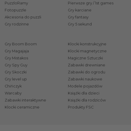
się dla każdego dziecka. Podczas wyboru prezentu
PuzzloRamy
Pierwsze gry / 1st games
dla dzieci powinniśmy wziąć pod uwagę przede
Fotopuzzle
Gry karciane
wszystkim ich wiek.
Akcesoria do puzzli
Gry fantasy
Gry rodzinne
Gry 5 sekund
Wybór zabawek jest uwarunkowany odpowiednim
etapem rozwoju. Trefl ma więc na uwadze różne
grupy wiekowe i oferuje zabawki, które rozwijają
Gry Boom Boom
Klocki konstrukcyjne
konkretne umiejętności. Oto kilka wybranych
Gry Magajaja
Klocki magnetyczne
propozycji:
Gry Mistakos
Magiczne Sztuczki
Gry Spy Guy
Zabawki drewniane
Dla maluchów (0-2 lata)
- Odkrywajmy świat
Gry Skoczki
Zabawki do ogrodu
razem!
Zabawki sensoryczne
,
miękkie pluszaki
,
Gry level up
Zabawki naukowe
instrumenty muzyczne
,
klocki drewniane
czy
Chińczyk
Modele pojazdów
zabawki drewniane do ciągnięcia
rozwijają zmysły i
Warcaby
Książki dla dzieci
motorykę małych odkrywców.
Zabawki interaktywne
Książki dla rodziców
Dla przedszkolaków (3-5 lat)
Klocki ceramiczne
Produkty FSC
- Wspaniała
przygoda czeka na przedszkolaki!
Modele i
pojazdy
oraz
zabawki outdoorowe
uczą