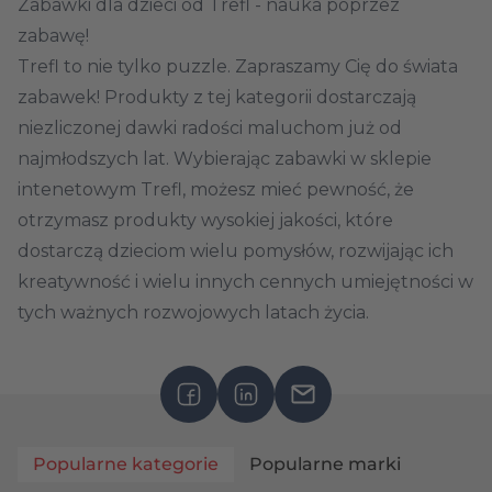
Zabawki dla dzieci od Trefl - nauka poprzez
zabawę!
Trefl to nie tylko puzzle. Zapraszamy Cię do świata
zabawek! Produkty z tej kategorii dostarczają
niezliczonej dawki radości maluchom już od
najmłodszych lat. Wybierając
zabawki w sklepie
intenetowym Trefl
, możesz mieć pewność, że
otrzymasz produkty wysokiej jakości, które
dostarczą dzieciom wielu pomysłów, rozwijając ich
kreatywność i wielu innych cennych umiejętności w
tych ważnych rozwojowych latach życia.
Zabawki edukacyjne dla dziewczynek i chłopców
Nie ma ograniczeń! Trefl stworzył szeroki wybór
zabawek, które zachwycą zarówno dziewczynki, jak
Popularne kategorie
Popularne marki
i chłopców. Dla małych dam oferujemy zabawki