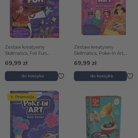
Zestaw kreatywny
Zestaw kreatywny
Skillmatics, Foil Fun,
Skillmatics, Poke-In Art,
Upiorna Zabawa
Magiczne Księżniczki
69,99 zł
69,99 zł
do koszyka
do koszyka
％ Promocja