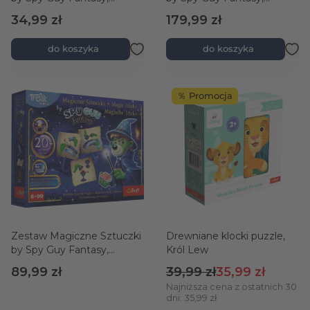
Zestaw Startowy Magika
Skarbiec Magika
34,99 zł
179,99 zł
do koszyka
do koszyka
％ Promocja
Zestaw Magiczne Sztuczki
Drewniane klocki puzzle,
by Spy Guy Fantasy,
Król Lew
Kolekcja Sztuczek Magika
Cena regularna
Cena promocyjn
89,99 zł
39,99 zł
35,99 zł
Najniższa cena z ostatnich 30
dni: 35,99 zł