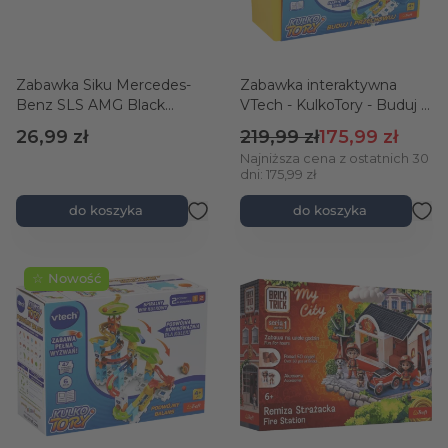
Zabawka Siku Mercedes-
Zabawka interaktywna
Benz SLS AMG Black
VTech - KulkoTory - Buduj i
Series
przechowuj
Cena regularna
Cena promocyj
26,99 zł
219,99 zł
175,99 zł
Najniższa cena z ostatnich 30
dni: 175,99 zł
do koszyka
do koszyka
☆ Nowość