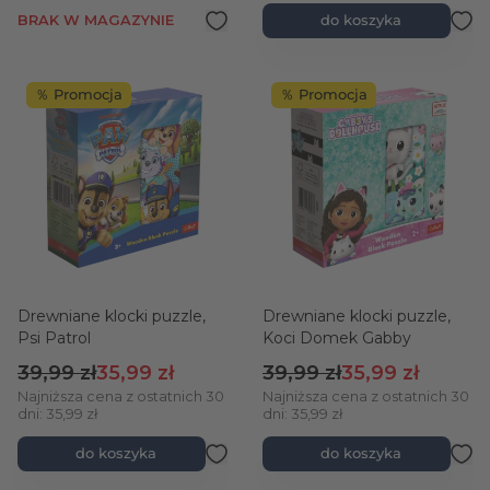
BRAK W MAGAZYNIE
do koszyka
％ Promocja
％ Promocja
Drewniane klocki puzzle,
Drewniane klocki puzzle,
Psi Patrol
Koci Domek Gabby
Cena regularna
Cena promocyjna
Cena regularna
Cena promocyjn
39,99 zł
35,99 zł
39,99 zł
35,99 zł
Najniższa cena z ostatnich 30
Najniższa cena z ostatnich 30
dni: 35,99 zł
dni: 35,99 zł
do koszyka
do koszyka