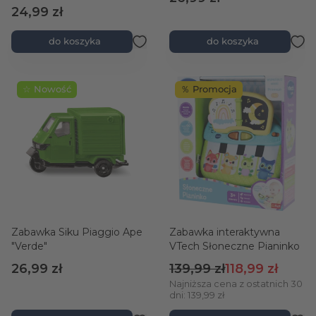
24,99 zł
do koszyka
do koszyka
☆ Nowość
％ Promocja
Zabawka Siku Piaggio Ape
Zabawka interaktywna
"Verde"
VTech Słoneczne Pianinko
Cena regularna
Cena promocyj
26,99 zł
139,99 zł
118,99 zł
Najniższa cena z ostatnich 30
dni: 139,99 zł