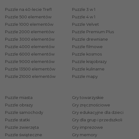
kreatywne, które rozbudzają wyobraźnię i
artystyczne talenty, np.
Puzzle na 40-lecie Trefl
Piękna przyroda. Treflikowe
Puzzle 3 w 1
Puzzle 500 elementów
Puzzle 4 w 1
kodowanki
,
Magic Touch Value Piano
czy
Unicorn
Puzzle 1000 elementów
Puzzle Velvet
Magiczne Kryształki
. Natomiast dla małych panów
Puzzle 2000 elementów
Puzzle Premium Plus
mamy wspaniałe zestawy konstrukcyjne
Brick Trick
Puzzle 3000 elementów
Puzzle drewniane
czy modele pojazdów
Siku
dostarczające mnóstwa
Puzzle 4000 elementów
Puzzle filmowe
przygód i wyzwań!
Puzzle 6000 elementów
Puzzle kosmos
Puzzle 9000 elementów
Puzzle krajobrazy
Puzzle 13500 elementów
Puzzle kulinarne
Jakie zabawki wybrać dla dzieci w zależności od
Puzzle 21000 elementów
Puzzle mapy
wieku?
Mali odkrywcy uwielbiają zabawę. Szukasz idealnej
zabawki dla dziecka? Jesteś w dobrym miejscu!
Puzzle miasta
Gry towarzyskie
Zadbaj o rozwój dziecka poprzez zabawę i sprawdź,
Puzzle obrazy
Gry zręcznościowe
Puzzle samochody
Gry edukacyjne dla dzieci
na co zwrócić uwagę podczas wyboru produktu
Puzzle statki
Gry dla grup i przedszkoli
dla swojej pociechy. Każdy mały i duży odkrywca
Puzzle zwierzęta
Gry imprezowe
kocha zabawki. Tylko nie wszystkie zabawki nadają
Puzzle świąteczne
Gry memory