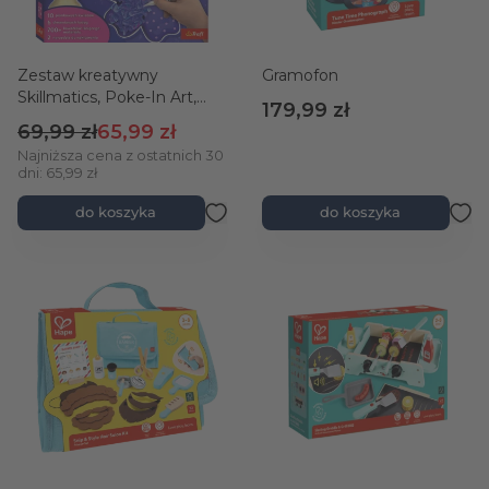
Zestaw kreatywny
Gramofon
Skillmatics, Poke-In Art,
179,99 zł
Bukiet Kwiatów
Cena regularna
Cena promocyjna
69,99 zł
65,99 zł
Najniższa cena z ostatnich 30
dni: 65,99 zł
do koszyka
do koszyka