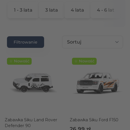
1 - 3 lata
3 lata
4 lata
4 - 6 lat
6
rtość maksymalna
Sortuj wg
Filtrowanie
☆ Nowość
☆ Nowość
Zabawka Siku Land Rover
Zabawka Siku Ford F150
Defender 90
26,99 zł