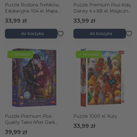
Puzzle Rodzina Treflików,
Puzzle Premium Plus Kids,
Edukacyjne 104 el. Mapa
Disney 4 x 88 el. Magiczne
świata ze zwierzętami /
momenty + kolekcjonerski
33,99 zł
33,99 zł
World Map with Animals
plakat
do koszyka
do koszyka
☆ Nowość
☆ Nowość
Puzzle Premium Plus
Puzzle 1000 el. Kury
Quality Tales After Dark
33,99 zł
1000 el. Gotycka miłość
39,99 zł