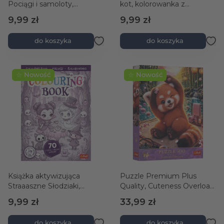
Pociągi i samoloty,
kot, kolorowanka z
kolorowanka z naklejkami
naklejkami
9,99 zł
9,99 zł
do koszyka
do koszyka
☆ Nowość
☆ Nowość
Książka aktywizująca
Puzzle Premium Plus
Straaaszne Słodziaki,
Quality, Cuteness Overload
kolorowanka z naklejkami
500 el. Czarująca czerwona
9,99 zł
33,99 zł
panda
do koszyka
do koszyka