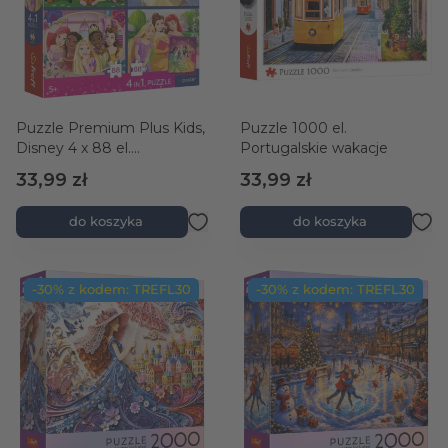
Puzzle Premium Plus Kids,
Puzzle 1000 el.
Disney 4 x 88 el.
Portugalskie wakacje
Romantyczne księżniczki +
33,99 zł
33,99 zł
kolekcjonerski plakat
do koszyka
do koszyka
-30% z kodem: TREFL30
-30% z kodem: TREFL30