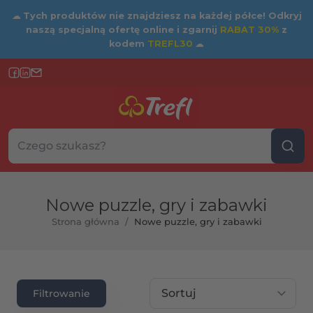
☁
Tych produktów nie znajdziesz na każdej półce! Odkryj
naszą specjalną ofertę online i zgarnij
RABAT 30%
z
kodem
TREFL30
☁
Szukaj w sklepie...
Wybierz kategorię
Nowe puzzle, gry i zabawki
Strona główna
/
Nowe puzzle, gry i zabawki
rtość maksymalna
Sortuj wg
Filtrowanie