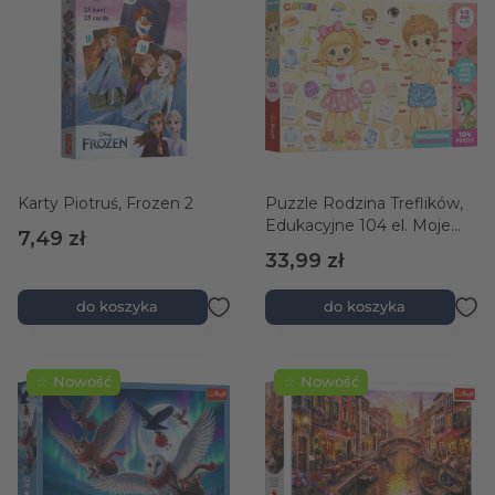
Karty Piotruś, Frozen 2
Puzzle Rodzina Treflików,
Edukacyjne 104 el. Moje
7,49 zł
ciało i ubrania / Body parts
33,99 zł
& clothes
do koszyka
do koszyka
☆ Nowość
☆ Nowość