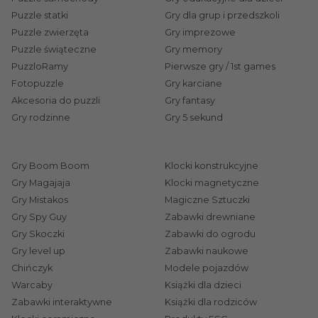
budowlane
z serii Harry Potter
– to prawdziwa
Puzzle statki
Gry dla grup i przedszkoli
gratka dla wielbicieli młodych czarodziejów z
Puzzle zwierzęta
Gry imprezowe
Hogwartu. Oprócz kreatywnych klocków Brick
Puzzle świąteczne
Gry memory
Trick polecamy Wam również przeżycie
PuzzloRamy
Pierwsze gry / 1st games
naukowego i twórczego wyzwania z udziałem
Fotopuzzle
Gry karciane
magnetycznych klocków z serii
Akcesoria do puzzli
Gry fantasy
Geomag
– to
Gry rodzinne
Gry 5 sekund
dopiero zabawki, które potrafią skutecznie
przyciągnąć uwagę nie tylko młodszych, ale i
starszych architektów i inżynierów budowlanych!
Gry Boom Boom
Klocki konstrukcyjne
Przekonajcie się na własnej skórze o
Gry Magajaja
Klocki magnetyczne
konstruktorskich zaletach kolorowych (seria
Gry Mistakos
Magiczne Sztuczki
Gry Spy Guy
Zabawki drewniane
Supercolor) i świecących w nocy (seria Glow)
Gry Skoczki
Zabawki do ogrodu
klocków Geomag – to zupełnie nowy wymiar
Gry level up
Zabawki naukowe
klockowej zabawy. Łączcie magnetyczne patyczki,
Chińczyk
Modele pojazdów
metalowe kulki i kolorowe panele – rozwijajcie
Warcaby
Książki dla dzieci
swoją kreatywność, umiejętności manualne, a także
Zabawki interaktywne
Książki dla rodziców