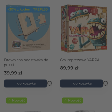
-30% z kodem: TREFL30
rtość maksymalna
Drewniana podstawka do
Gra imprezowa YAPPA
puzzli
89,99 zł
39,99 zł
do koszyka
do koszyka
☆ Nowość
☆ Nowość