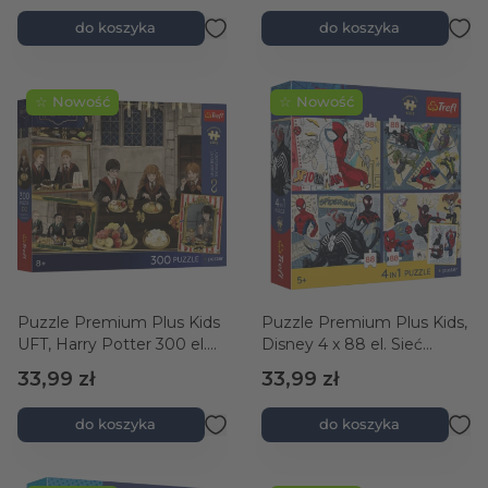
do koszyka
do koszyka
☆ Nowość
☆ Nowość
Puzzle Premium Plus Kids
Puzzle Premium Plus Kids,
UFT, Harry Potter 300 el.
Disney 4 x 88 el. Sieć
Expecto Patronum +
zabawy + kolekcjonerski
33,99 zł
33,99 zł
kolekcjonerski plakat
plakat
do koszyka
do koszyka