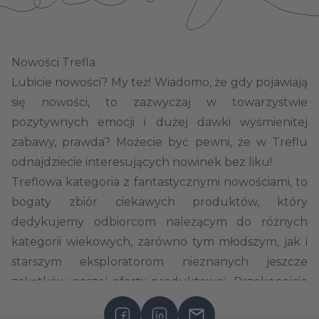
Nowości Trefla
Lubicie nowości? My też! Wiadomo, że gdy pojawiają
się
nowości
, to zazwyczaj w towarzystwie
pozytywnych emocji i dużej dawki wyśmienitej
zabawy, prawda? Możecie być pewni, że w Treflu
odnajdziecie interesujących nowinek bez liku!
Treflowa kategoria z fantastycznymi nowościami, to
bogaty zbiór ciekawych produktów, który
dedykujemy odbiorcom należącym do różnych
kategorii wiekowych, zarówno tym młodszym, jak i
starszym eksploratorom nieznanych jeszcze
zakątków naszej oferty produktowej. Przekonajcie
się na własnej skórze, które nowości przyprawią Was