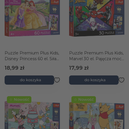
Puzzle Premium Plus Kids,
Puzzle Premium Plus Kids,
Disney Princess 60 el. Siła
Marvel 30 el. Pajęcza moc
w koronie + kolekcjonerski
+ kolekcjonerski plakat
18,99 zł
17,99 zł
plakat
do koszyka
do koszyka
☆ Nowość
☆ Nowość