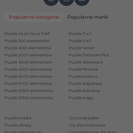
o ciarki i wywrą największe wrażenie! Wśród naszych
nowinek znajdziecie między innymi atrakcyjne gry
Popularne kategorie
Popularne marki
towarzyskie, kreatywne klocki, piękne układanki z
puzzli, zabawki elektroniczne, modele pojazdów
czy drewniane zabawki dla maluszków – to
Puzzle na 40-lecie Trefl
Puzzle 3 w 1
Puzzle 500 elementów
Puzzle 4 w 1
wszystko czai się na Was z ukrycia w magicznej
Puzzle 1000 elementów
Puzzle Velvet
Treflowej kategorii z najnowszymi produktami
Puzzle 2000 elementów
Puzzle Premium Plus
dostępnymi w naszym sklepie. Jeśli jesteście ciekawi,
Puzzle 3000 elementów
Puzzle drewniane
co dokładnie tam skrywamy, zapraszamy Was do
Puzzle 4000 elementów
Puzzle filmowe
wspólnej podróży i odkrywania nowych lądów na
Puzzle 6000 elementów
Puzzle kosmos
mapie dobrej zabawy!
Puzzle 9000 elementów
Puzzle krajobrazy
Puzzle 13500 elementów
Puzzle kulinarne
Klocki dla małych i dużych
Puzzle 21000 elementów
Puzzle mapy
Wielbiciele kreatywnych klocków znajdą w
kategorii z nowościami dużo ciekawych wyzwań
konstruktorskich. Możecie sięgnąć po ceramiczne
Puzzle miasta
Gry towarzyskie
klocki
Puzzle obrazy
Brick Trick z serii Travel
Gry zręcznościowe
lub twórcze projekty
Puzzle samochody
Gry edukacyjne dla dzieci