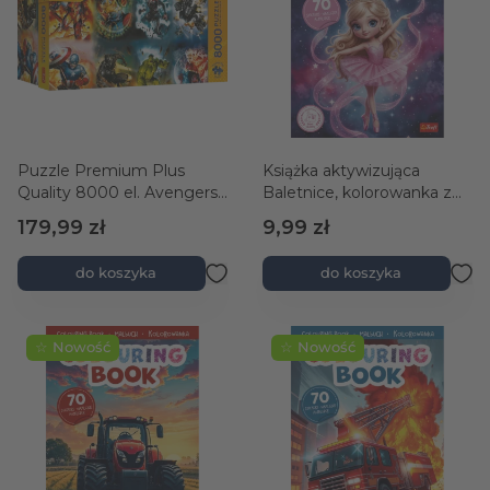
Puzzle Premium Plus
Książka aktywizująca
Quality 8000 el. Avengers:
Baletnice, kolorowanka z
Legends in Action
naklejkami
179,99 zł
9,99 zł
do koszyka
do koszyka
☆ Nowość
☆ Nowość