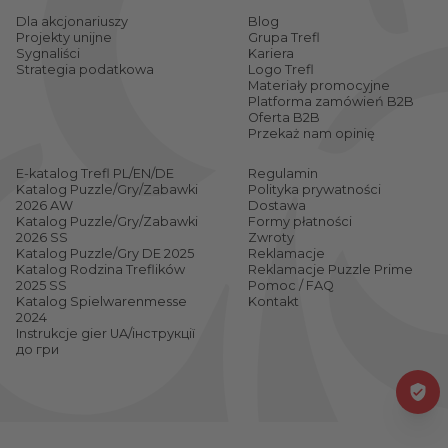
Kim jest Janusz
? Koniecznie musicie go poznać!
Dla akcjonariuszy
Blog
Puzzlowe podróże za jeden uśmiech
Projekty unijne
Grupa Trefl
Sygnaliści
Kariera
Jeśli uwielbiacie układać puzzle i podróżować
Strategia podatkowa
Logo Trefl
palcem po mapie, to w naszej kategorii z
Materiały promocyjne
Platforma zamówień B2B
nowościami znajdziecie ogromną ilość puzzlowych
Oferta B2B
Przekaż nam opinię
destynacji, które zapragniecie niezwłocznie
odwiedzić. Na Waszą wizytację czekają piękne
E-katalog Trefl PL/EN/DE
Regulamin
Katalog Puzzle/Gry/Zabawki
Polityka prywatności
miasta z całego świata – możecie odwiedzić
Nowy
2026 AW
Dostawa
Katalog Puzzle/Gry/Zabawki
Formy płatności
York
w Stanach Zjednoczonych,
Perth
lub
Sydney
2026 SS
Zwroty
w Australii czy europejskie miasta
Katalog Puzzle/Gry DE 2025
Reklamacje
Rzym
oraz
Katalog Rodzina Treflików
Reklamacje Puzzle Prime
Wenecję
. A kiedy przejdzie Wam już apetyt na
2025 SS
Pomoc / FAQ
Katalog Spielwarenmesse
Kontakt
puzzlowe podróżowanie, to możecie zafundować
2024
Instrukcje gier UA/інструкції
sobie słodką przerwę i ułożyć smakowite przysmaki
до гри
w typie
Lollies & candies
.
Dla młodszych dzieci przygotowaliśmy z kolei
piękne puzzle z ulubionymi bohaterami. W