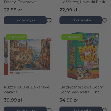
Disney, Brokatowe
Lilo&Stitch, Hawajski Blask
marzenia
22,99 zł
22,99 zł
do koszyka
do koszyka
☆ Nowość
☆ Nowość
Puzzle 1500 el. Bałkańskie
Gra zręcznościowa Boom
wakacje
Boom Paw Patrol Dino
Movie
39,99 zł
54,99 zł
do koszyka
do koszyka