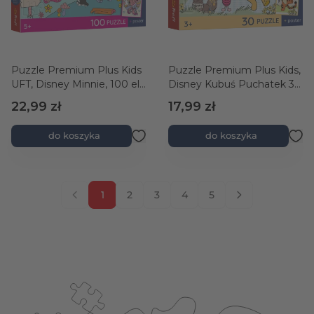
Puzzle Premium Plus Kids
Puzzle Premium Plus Kids,
UFT, Disney Minnie, 100 el.
Disney Kubuś Puchatek 30
Różowa przygoda +
el. Słodkie chwile +
22,99 zł
17,99 zł
kolekcjonerski plakat
kolekcjonerski plakat
do koszyka
do koszyka
1
2
3
4
5
Aktualnie czytasz stronę
Strona
Strona
Strona
Strona