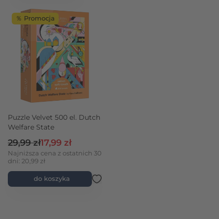
％ Promocja
Puzzle Velvet 500 el. Dutch
Welfare State
Cena regularna
Cena promocyjna
29,99 zł
17,99 zł
Najniższa cena z ostatnich 30
dni: 20,99 zł
do koszyka