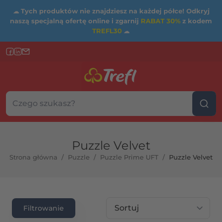
☁
Tych produktów nie znajdziesz na każdej półce! Odkryj
naszą specjalną ofertę online i zgarnij
RABAT 30%
z kodem
TREFL30
☁
Szukaj w sklepie...
Wybierz kategorię
Puzzle Velvet
Strona główna
/
Puzzle
/
Puzzle Prime UFT
/
Puzzle Velvet
Sortuj wg
Filtrowanie