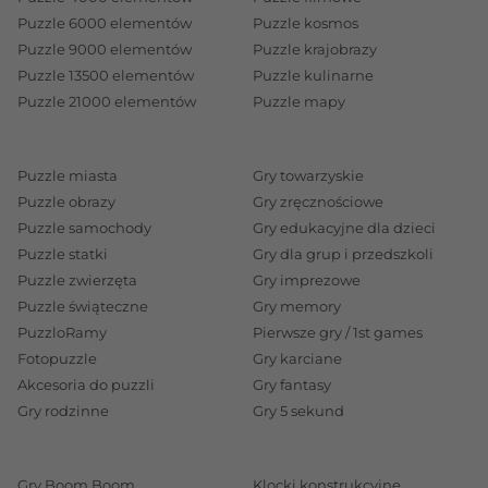
Puzzle 6000 elementów
Puzzle kosmos
Puzzle 9000 elementów
Puzzle krajobrazy
Puzzle 13500 elementów
Puzzle kulinarne
Puzzle 21000 elementów
Puzzle mapy
Puzzle miasta
Gry towarzyskie
Puzzle obrazy
Gry zręcznościowe
Puzzle samochody
Gry edukacyjne dla dzieci
Puzzle statki
Gry dla grup i przedszkoli
Puzzle zwierzęta
Gry imprezowe
Puzzle świąteczne
Gry memory
PuzzloRamy
Pierwsze gry / 1st games
Fotopuzzle
Gry karciane
Akcesoria do puzzli
Gry fantasy
Gry rodzinne
Gry 5 sekund
Gry Boom Boom
Klocki konstrukcyjne