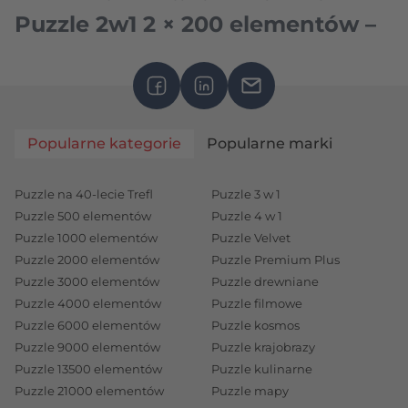
Puzzle 2w1 2 × 200 elementów –
Idealne dla najmłodszych
Nasze
puzzle 2w1 dla dzieci
, czyli
zestawy puzzli 2
× 200 elementów
, to nie tylko podwójna rozrywka,
Popularne kategorie
Popularne marki
ale przede wszystkim doskonałe narzędzie
wspomagające rozwój logicznego myślenia u dzieci.
Każdy z tych zestawów oferuje kreatywną zabawę,
Puzzle na 40-lecie Trefl
Puzzle 3 w 1
Puzzle 500 elementów
Puzzle 4 w 1
która stymuluje wyobraźnię i wspiera rozwijanie
Puzzle 1000 elementów
Puzzle Velvet
umiejętności logicznych. Układanie puzzli w gronie
Puzzle 2000 elementów
Puzzle Premium Plus
rodzinnym to nie tylko doskonała okazja do
Puzzle 3000 elementów
Puzzle drewniane
spędzenia wspólnego czasu, ale również sposób na
Puzzle 4000 elementów
Puzzle filmowe
naukę przez zabawę – wspólne układanie puzzli dla
Puzzle 6000 elementów
Puzzle kosmos
dzieci i dorosłych to niezapomniane chwile pełne
Puzzle 9000 elementów
Puzzle krajobrazy
Puzzle 13500 elementów
Puzzle kulinarne
radości i satysfakcji.
Puzzle 21000 elementów
Puzzle mapy
Puzzle 2w1 2 × 500 elementów –