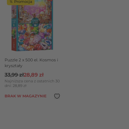
％ Promocja
Puzzle 2 x 500 el. Kosmos i
kryształy
Cena regularna
Cena promocyjna
33,99 zł
28,89 zł
Najniższa cena z ostatnich 30
dni: 28,89 zł
BRAK W MAGAZYNIE