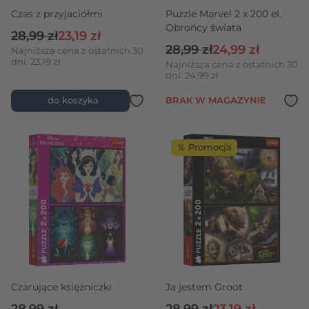
Czas z przyjaciółmi
Puzzle Marvel 2 x 200 el.
Obrońcy świata
Cena regularna
Cena promocyjna
28,99 zł
23,19 zł
Cena regularna
Cena promocyjn
28,99 zł
24,99 zł
Najniższa cena z ostatnich 30
dni: 23,19 zł
Najniższa cena z ostatnich 30
dni: 24,99 zł
do koszyka
BRAK W MAGAZYNIE
％ Promocja
Czarujące księżniczki
Ja jestem Groot
Cena regularna
Cena promocyjn