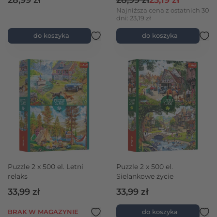
28,99 zł
28,99 zł
23,19 zł
Najniższa cena z ostatnich 30
dni: 23,19 zł
do koszyka
do koszyka
Puzzle 2 x 500 el. Letni
Puzzle 2 x 500 el.
relaks
Sielankowe życie
33,99 zł
33,99 zł
BRAK W MAGAZYNIE
do koszyka