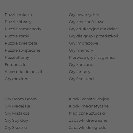
Wyzwanie dla nastolatków i
Puzzle miasta
Gry towarzyskie
Puzzle obrazy
Gry zręcznościowe
dorosłych
Puzzle samochody
Gry edukacyjne dla dzieci
Zestawy puzzli 2w1 2 × 500 elementów
od Trefl to
Puzzle statki
Gry dla grup i przedszkoli
wyjątkowe wyzwanie stworzone z myślą o
Puzzle zwierzęta
Gry imprezowe
Puzzle świąteczne
Gry memory
nastolatkach i dorosłych. Te puzzle nie tylko oferują
PuzzloRamy
Pierwsze gry / 1st games
rozrywkę na najwyższym poziomie, ale również
Fotopuzzle
Gry karciane
rozwijają cierpliwość, koncentrację i umiejętności
Akcesoria do puzzli
Gry fantasy
analityczne. Każdy zestaw zawiera dwa obrazki,
Gry rodzinne
Gry 5 sekund
które można układać niezależnie, co zapewnia
podwójną satysfakcję i długie godziny wciągającej
Gry Boom Boom
Klocki konstrukcyjne
zabawy.
Gry Magajaja
Klocki magnetyczne
Idealny prezent na każdą okazję
Gry Mistakos
Magiczne Sztuczki
Gry Spy Guy
Zabawki drewniane
– Wysoka jakość puzzli Trefl
Gry Skoczki
Zabawki do ogrodu