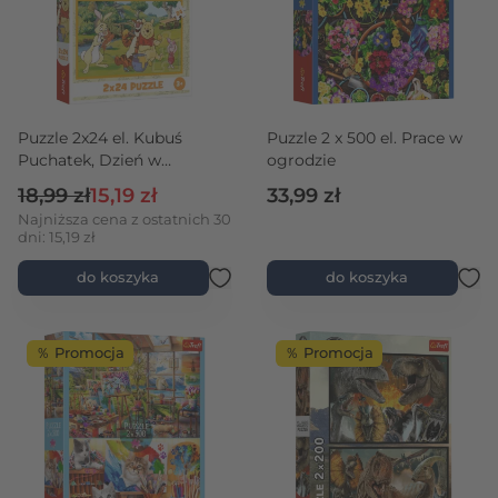
Puzzle 2x24 el. Kubuś
Puzzle 2 x 500 el. Prace w
Puchatek, Dzień w
ogrodzie
ogrodzie
Cena regularna
Cena promocyjna
18,99 zł
15,19 zł
33,99 zł
Najniższa cena z ostatnich 30
dni: 15,19 zł
do koszyka
do koszyka
％ Promocja
％ Promocja