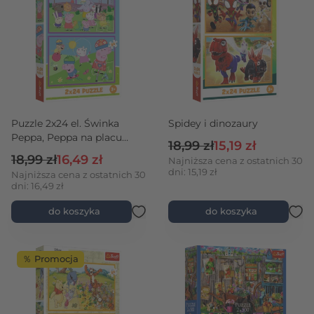
Puzzle 2x24 el. Świnka
Spidey i dinozaury
Peppa, Peppa na placu
Cena regularna
Cena promocyjna
18,99 zł
15,19 zł
zabaw
Cena regularna
Cena promocyjna
18,99 zł
16,49 zł
Najniższa cena z ostatnich 30
dni: 15,19 zł
Najniższa cena z ostatnich 30
dni: 16,49 zł
do koszyka
do koszyka
％ Promocja