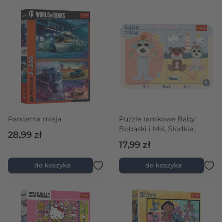
rtość maksymalna
Pancerna misja
Puzzle ramkowe Baby
Bobaski i Miś, Słodkie
28,99 zł
bobaski
17,99 zł
do koszyka
do koszyka