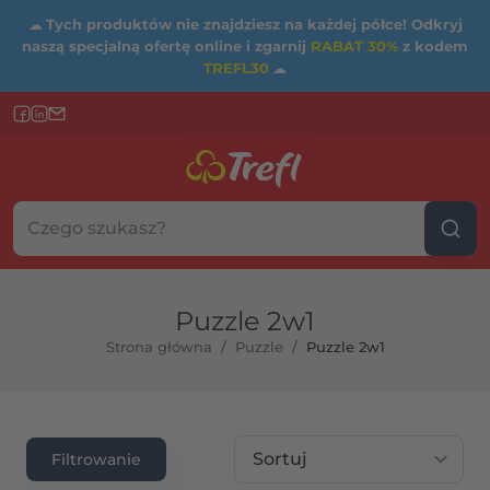
☁
Tych produktów nie znajdziesz na każdej półce! Odkryj
naszą specjalną ofertę online i zgarnij
RABAT 30%
z kodem
TREFL30
☁
Szukaj w sklepie...
Wybierz kategorię
Puzzle 2w1
Strona główna
/
Puzzle
/
Puzzle 2w1
rtość maksymalna
Sortuj wg
Filtrowanie