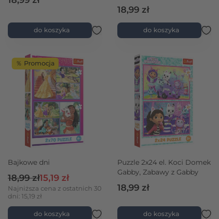
18,99 zł
18,99 zł
do koszyka
do koszyka
％ Promocja
Bajkowe dni
Puzzle 2x24 el. Koci Domek
Gabby, Zabawy z Gabby
Cena regularna
Cena promocyjna
18,99 zł
15,19 zł
18,99 zł
Najniższa cena z ostatnich 30
dni: 15,19 zł
do koszyka
do koszyka