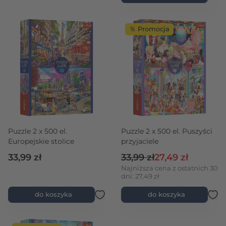
％ Promocja
Puzzle 2 x 500 el.
Puzzle 2 x 500 el. Puszyści
Europejskie stolice
przyjaciele
Cena regularna
Cena promocyjna
33,99 zł
33,99 zł
27,49 zł
Najniższa cena z ostatnich 30
dni: 27,49 zł
do koszyka
do koszyka