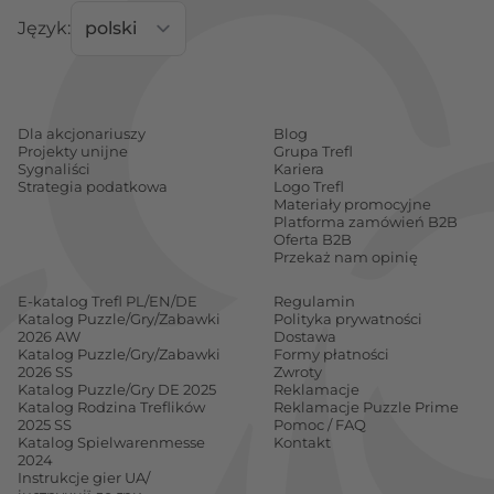
puzzli dla dzieci
wybierz idealny zestaw puzzli na
Język:
prezent i dołącz do grona zadowolonych klientów
Trefl!
Dla akcjonariuszy
Blog
Projekty unijne
Grupa Trefl
Sygnaliści
Kariera
Strategia podatkowa
Logo Trefl
Materiały promocyjne
Platforma zamówień B2B
Oferta B2B
Przekaż nam opinię
E-katalog Trefl PL/EN/DE
Regulamin
Katalog Puzzle/Gry/Zabawki
Polityka prywatności
2026 AW
Dostawa
Katalog Puzzle/Gry/Zabawki
Formy płatności
2026 SS
Zwroty
Katalog Puzzle/Gry DE 2025
Reklamacje
Katalog Rodzina Treflików
Reklamacje Puzzle Prime
2025 SS
Pomoc / FAQ
Katalog Spielwarenmesse
Kontakt
2024
Instrukcje gier UA/