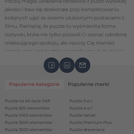
Poczuj magię układania obrazków z puzzli wysokiej
jakości i baw się doskonale przy kompletowaniu
kolejnych ujęć ze swoimi ulubionymi postaciami z
filmu. Pamiętaj, że puzzle to wyśmienita forma
rozrywki, która nie tylko pozwoli Ci zaznać odrobinę
relaksującego spokoju, ale nauczy Cię również
cierpliwości oraz będzie wspierała rozwój myślenia
logicznego i przestrzennego.
Puzzle z Harrym Potterem to wartościowa zabawa
dla każdego!
Popularne kategorie
Popularne marki
Puzzle z wizerunkiem młodych czarodziejów z
Hogwartu to oferta produktów przeznaczonych
zarówno dla dzieci, jak i osób dorosłych. W tej
Puzzle na 40-lecie Trefl
Puzzle 3 w 1
Puzzle 500 elementów
Puzzle 4 w 1
specyficznej kategorii produktów o nadzwyczajnej
Puzzle 1000 elementów
Puzzle Velvet
mocy znajdziesz układanki rekomendowane
Puzzle 2000 elementów
Puzzle Premium Plus
puzzlomaniakom już począwszy od 6. roku życia.
Puzzle 3000 elementów
Puzzle drewniane