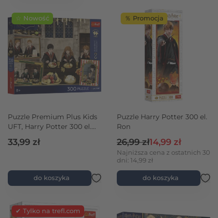
☆ Nowość
％ Promocja
rtość maksymalna
Puzzle Premium Plus Kids
Puzzle Harry Potter 300 el.
UFT, Harry Potter 300 el.
Ron
Expecto Patronum +
Cena regularna
Cena promocyjna
33,99 zł
26,99 zł
14,99 zł
kolekcjonerski plakat
Najniższa cena z ostatnich 30
dni: 14,99 zł
do koszyka
do koszyka
✔ Tylko na trefl.com