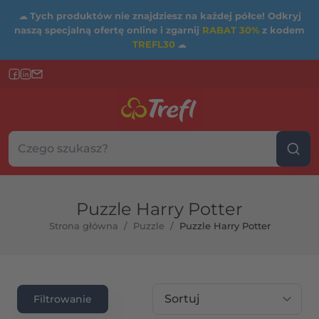
☁
Tych produktów nie znajdziesz na każdej półce! Odkryj
naszą specjalną ofertę online i zgarnij
RABAT 30%
z kodem
TREFL30
☁
Szukaj w sklepie...
Wybierz kategorię
Puzzle Harry Potter
Strona główna
/
Puzzle
/
Puzzle Harry Potter
rtość maksymalna
Sortuj wg
Filtrowanie