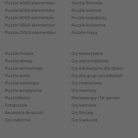
Jednak każdy wielbiciel Harry`ego, niezależnie do
Puzzle 4000 elementów
Puzzle filmowe
której kategorii wieku przynależy, znajdzie dla siebie
Puzzle 6000 elementów
Puzzle kosmos
układankę godną uwagi, w dodatku taką, która
Puzzle 9000 elementów
Puzzle krajobrazy
Puzzle 13500 elementów
Puzzle kulinarne
charakteryzuje się precyzją wykonania, idealnym
Puzzle 21000 elementów
Puzzle mapy
dopasowaniem elementów oraz atrakcyjną szatą
graficzną.
Puzzle z Harrym Potterem - dziecięca strona
Puzzle miasta
Gry towarzyskie
medalu
Puzzle obrazy
Gry zręcznościowe
Puzzle samochody
Gry edukacyjne dla dzieci
Warto podkreślić, że
puzzle
doskonale rozwijają
Puzzle statki
Gry dla grup i przedszkoli
zdolności manualne u dziecka, a także kształtują
Puzzle zwierzęta
Gry imprezowe
wyobraźnię i logiczne myślenie u najmłodszych.
Puzzle świąteczne
Gry memory
Dzięki zabawie puzzlowymi układankami możesz
PuzzloRamy
Pierwsze gry / 1st games
mieć pewność, że dokładasz starań, aby zapewnić
Fotopuzzle
Gry karciane
pociechom adekwatne bodźce oraz aktywności
Akcesoria do puzzli
Gry fantasy
Gry rodzinne
Gry 5 sekund
charakterystyczne dla danego wieku rozwojowego.
Zatem, aby zapewniać dzieciom istotne wsparcie w