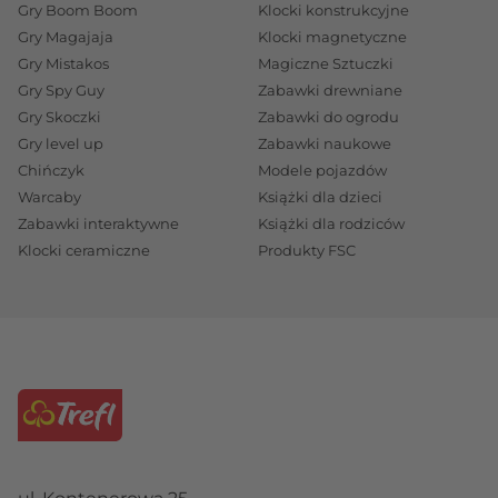
ich regularnym rozwoju poznawczym i ruchowym,
Gry Boom Boom
Klocki konstrukcyjne
angażuj swoje dzieci również w kompletowanie
Gry Magajaja
Klocki magnetyczne
poszczególnych scen znanych z Hogwartu,
Gry Mistakos
Magiczne Sztuczki
Gry Spy Guy
Zabawki drewniane
Wystarczy zamówić w Treflowym sklepie specjalne
Gry Skoczki
Zabawki do ogrodu
wydanie układanek z Harrym Potterem i wczuć się
Gry level up
Zabawki naukowe
w czarodziejską atmosferę tej kategorii puzzli.
Chińczyk
Modele pojazdów
Wśród puzzli dedykowanych najmłodszym fanom
Warcaby
Książki dla dzieci
czarodziejów z Hogwartu polecamy Twojej uwadze
Zabawki interaktywne
Książki dla rodziców
układankę
Klocki ceramiczne
Harry Potter i przyjaciele
Produkty FSC
lub
alternatywnie
Magiczny świat Harrego Pottera
-
to zestawy puzzli, które liczą po 160 elementów o
znacznych gabarytach, w gronie których znajdziesz
również puzzle o nietypowych kształtach. A nieco
starszym fanom filmowej magii (wiek 10+) polecamy
panoramiczną układankę
Cztery domy Hogwartu
,
które skompletujesz z aż 1000 elementów! Ułóż