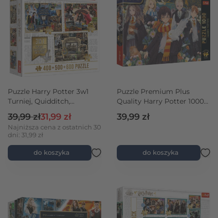
Puzzle Harry Potter 3w1
Puzzle Premium Plus
Turniej, Quidditch,
Quality Harry Potter 1000
Hogwart
el.
Cena regularna
Cena promocyjna
39,99 zł
31,99 zł
39,99 zł
Najniższa cena z ostatnich 30
dni: 31,99 zł
do koszyka
do koszyka