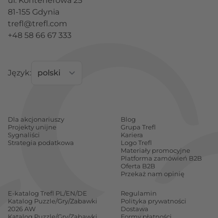
ul. Kontenerowa 25
obrazek od Trefla i przekonaj się, że nasze układanki
81-155 Gdynia
cechują się wysoką jakością, nasyceniem kolorów
trefl@trefl.com
oraz znacznym bezpieczeństwem w zakresie
+48 58 66 67 333
kompletowania - kalandrowany papier odbija
skutecznie światło, a powierzchnię poszczególnych
elementów pokryto ekologicznymi farbami
Język:
spożywczymi.
Magiczne i solidne produkty dla dorosłych fanów
Harry`ego Pottera
Dla akcjonariuszy
Blog
Wśród zestawów rekomendowanych dorosłym
Projekty unijne
Grupa Trefl
Sygnaliści
Kariera
hobbystom polecamy przede wszystkim dwa
Strategia podatkowa
Logo Trefl
produkty w wersji 3w1 z Harrym w roli głównej. W
Materiały promocyjne
Platforma zamówień B2B
naszym sklepie znajdziesz ciekawą układankę
Oferta B2B
Przekaż nam opinię
Harry Potter 3w1 Ron, Hermiona, Harry
oraz
interesujący zestaw pod nazwą
Puzzle Harry
E-katalog Trefl PL/EN/DE
Regulamin
Katalog Puzzle/Gry/Zabawki
Polityka prywatności
Potter 3w1 Turniej, Quidditch
2026 AW
Dostawa
Katalog Puzzle/Gry/Zabawki
Formy płatności