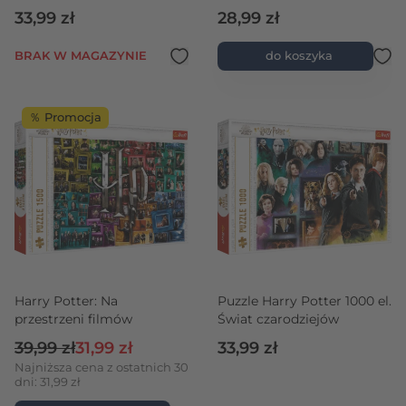
domy Hogwartu
33,99 zł
28,99 zł
BRAK W MAGAZYNIE
do koszyka
％ Promocja
Harry Potter: Na
Puzzle Harry Potter 1000 el.
przestrzeni filmów
Świat czarodziejów
Cena regularna
Cena promocyjna
39,99 zł
31,99 zł
33,99 zł
Najniższa cena z ostatnich 30
dni: 31,99 zł