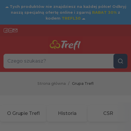
☁
Tych produktów nie znajdziesz na każdej półce! Odkryj
naszą specjalną ofertę online i zgarnij
RABAT 30%
z
kodem
TREFL30
☁
Szukaj w sklepie...
Wybierz kategorię
Strona główna
/
Grupa Trefl
O Grupie Trefl
Historia
CSR