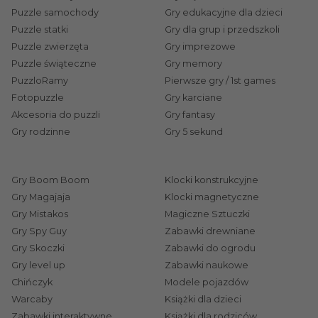
Puzzle samochody
Gry edukacyjne dla dzieci
Puzzle statki
Gry dla grup i przedszkoli
Puzzle zwierzęta
Gry imprezowe
Puzzle świąteczne
Gry memory
PuzzloRamy
Pierwsze gry / 1st games
Fotopuzzle
Gry karciane
Akcesoria do puzzli
Gry fantasy
Gry rodzinne
Gry 5 sekund
Gry Boom Boom
Klocki konstrukcyjne
Gry Magajaja
Klocki magnetyczne
Gry Mistakos
Magiczne Sztuczki
Gry Spy Guy
Zabawki drewniane
Gry Skoczki
Zabawki do ogrodu
Gry level up
Zabawki naukowe
Chińczyk
Modele pojazdów
Warcaby
Książki dla dzieci
Zabawki interaktywne
Książki dla rodziców