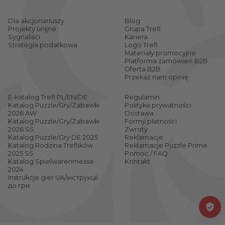
Dla akcjonariuszy
Blog
Projekty unijne
Grupa Trefl
Sygnaliści
Kariera
Strategia podatkowa
Logo Trefl
Materiały promocyjne
Platforma zamówień B2B
Oferta B2B
Przekaż nam opinię
E-katalog Trefl PL/EN/DE
Regulamin
Katalog Puzzle/Gry/Zabawki
Polityka prywatności
2026 AW
Dostawa
Katalog Puzzle/Gry/Zabawki
Formy płatności
2026 SS
Zwroty
Katalog Puzzle/Gry DE 2025
Reklamacje
Katalog Rodzina Treflików
Reklamacje Puzzle Prime
2025 SS
Pomoc / FAQ
Katalog Spielwarenmesse
Kontakt
2024
Instrukcje gier UA/інструкції
до гри