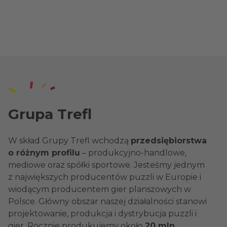
Grupa Trefl
W skład Grupy Trefl wchodzą
przedsiębiorstwa
o różnym profilu
– produkcyjno-handlowe,
mediowe oraz spółki sportowe. Jesteśmy jednym
z największych producentów puzzli w Europie i
wiodącym producentem gier planszowych w
Polsce. Główny obszar naszej działalności stanowi
projektowanie, produkcja i dystrybucja puzzli i
gier. Rocznie produkujemy około
20 mln