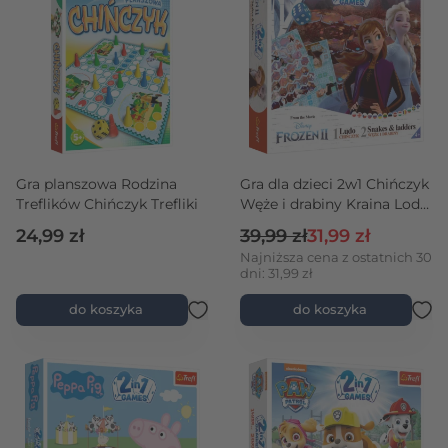
Gra planszowa Rodzina
Gra dla dzieci 2w1 Chińczyk
Treflików Chińczyk Trefliki
Węże i drabiny Kraina Lodu
2
Cena regularna
Cena promocyjna
24,99 zł
39,99 zł
31,99 zł
Najniższa cena z ostatnich 30
dni: 31,99 zł
do koszyka
do koszyka