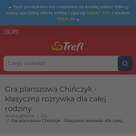
☁
Tych produktów nie znajdziesz na każdej półce! Odkryj
naszą specjalną ofertę online i zgarnij
RABAT 30%
z kodem
TREFL30
☁
Szukaj w sklepie...
Wybierz kategorię
Gra planszowa Chińczyk -
klasyczna rozrywka dla całej
rodziny
rtość maksymalna
Strona główna
/
Gry
/
Gra planszowa Chińczyk - klasyczna rozrywka dla całej
rodziny