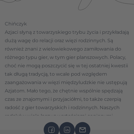
Chińczyk
Azjaci słyną z towarzyskiego trybu życia i przykładają
dużą wagę do relacji oraz więzi rodzinnych. Są
również znani z wielowiekowego zamiłowania do
różnego typu gier, w tym gier planszowych. Polacy,
choć nie mogą poszczycić się w tej ostatniej kwestii
tak długą tradycją, to wcale pod względem
zaangażowania w więzi międzyludzkie nie ustępują
Azjatom. Mało tego, że chętnie wspólnie spędzają
czas ze znajomymi i przyjaciółmi, to także czerpią
radość z gier towarzyskich i rodzinnych. Naszych
rodaków wiele łączy z wartościami cenionymi
również w odległej Azji, dlatego też podpowiemy
Wam jak kultywować te wartości na bazie...