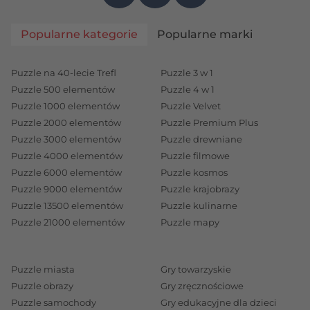
Chińczyka!
Popularne kategorie
Popularne marki
Chińczyk - gra planszowa przeznaczona dla dwóch
do czterech graczy. Powstała na początku XX w. w
Niemczech na podstawie hinduskiej gry pachisi. Jej
Puzzle na 40-lecie Trefl
Puzzle 3 w 1
Puzzle 500 elementów
Puzzle 4 w 1
pomysłodawcą był niemiecki przedsiębiorca Josef
Puzzle 1000 elementów
Puzzle Velvet
Friedrich Schmidt, który grze nadał osobliwą nazwę
Puzzle 2000 elementów
Puzzle Premium Plus
Mensch ärgere Dich nicht, co w dosłownym
Puzzle 3000 elementów
Puzzle drewniane
tłumaczeniu z języka niemieckiego oznacza
Puzzle 4000 elementów
Puzzle filmowe
"Człowieku, nie irytuj się!". I to Trefl zwykle
Puzzle 6000 elementów
Puzzle kosmos
rekomenduje swoim Klientom!
Puzzle 9000 elementów
Puzzle krajobrazy
Puzzle 13500 elementów
Puzzle kulinarne
Przejdźmy do wyjaśnienia podstawowych zasad gry
Puzzle 21000 elementów
Puzzle mapy
Chińczyk. Następnie zaprezentujemy różne wersje
Chińczyka, które znajdziecie w naszej ofercie
produktowej. Gra Chińczyk w każdej odsłonie
Puzzle miasta
Gry towarzyskie
zawiera planszę i niezbędne do rozgrywki pionki (z
Puzzle obrazy
Gry zręcznościowe
Puzzle samochody
Gry edukacyjne dla dzieci
reguły po cztery sztuki w czterech różnych