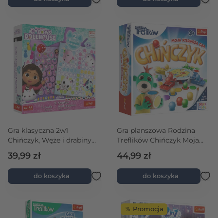
Gra klasyczna 2w1
Gra planszowa Rodzina
Chińczyk, Węże i drabiny
Treflików Chińczyk Moja
Koci Domek Gabi
pierwsza gra
39,99 zł
44,99 zł
do koszyka
do koszyka
％ Promocja