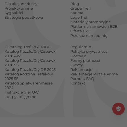
Dla akcjonariuszy
Blog
Chińczyka z udziałem dobrze znanych Treflików! W
Projekty unijne
Grupa Trefl
Sygnaliści
Kariera
odróżnieniu od poprzedniej wersji tutaj przyda się
Strategia podatkowa
Logo Trefl
znajomość matematyki, bowiem kostka, której
Materiały promocyjne
Platforma zamówień B2B
będziecie używać nie posiada już barwnych pól
Oferta B2B
Przekaż nam opinię
(ułatwienie dla najmłodszych), lecz różne ilości
"oczek". Jeśli nie potraficie jeszcze dobrze liczyć,
E-katalog Trefl PL/EN/DE
Regulamin
Katalog Puzzle/Gry/Zabawki
Polityka prywatności
zaproście do gry kogoś dorosłego, kto Wam
2026 AW
Dostawa
Katalog Puzzle/Gry/Zabawki
Formy płatności
pomoże w tym zadaniu. Treflik, Treflinka, Gonduś i
2026 SS
Zwroty
Mały Wujcio z niecierpliwością wyczekują Waszej
Katalog Puzzle/Gry DE 2025
Reklamacje
Katalog Rodzina Treflików
Reklamacje Puzzle Prime
obecności przy planszy! W trakcie gry możecie
2025 SS
Pomoc / FAQ
Katalog Spielwarenmesse
Kontakt
trochę popsuć szyki przeciwnikom, bo przesuwając
2024
Instrukcje gier UA/
pionki po planszy możecie zbijać pionki należące do
інструкції до гри
rywali. Gra uczy cennej umiejętności zgodnego
współzawodnictwa, a dodatkowo rozwija zdolność
logicznego myślenia i przede wszystkim
spostrzegawczość. Z pewnością, gdy konkurenci