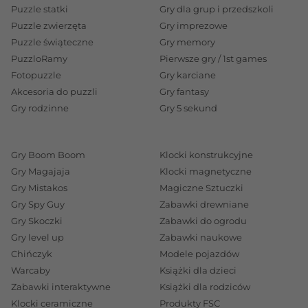
Puzzle statki
Gry dla grup i przedszkoli
kolorach) wraz z kostką do gry, która wyznacza liczbę
Puzzle zwierzęta
Gry imprezowe
oczek, o którą można poruszyć się pionkiem po
Puzzle świąteczne
Gry memory
planszy. Gracz może opuścić pionkiem "schowek" i
PuzzloRamy
Pierwsze gry / 1st games
wyjść na pole startowe po wyrzuceniu na kostce "6"
Fotopuzzle
Gry karciane
oczek. Zadaniem gracza jest obejście pionkiem całej
Akcesoria do puzzli
Gry fantasy
Gry rodzinne
Gry 5 sekund
planszy dookoła i wprowadzenie go do „domku”. W
rozgrywce zwycięża ten z graczy, który jako pierwszy
wprowadzi do bazy komplet swoich pionków.
Gry Boom Boom
Klocki konstrukcyjne
Uwaga, po drodze do "domku" możecie natrafić na
Gry Magajaja
Klocki magnetyczne
pole, na którym stoi już pionek waszego rywala,
Gry Mistakos
Magiczne Sztuczki
Gry Spy Guy
Zabawki drewniane
wówczas go zbijacie. Zbity pionek niestety wraca
Gry Skoczki
Zabawki do ogrodu
ponownie do swojego „schowka” i wyczekuje na
Gry level up
Zabawki naukowe
ponowną możliwość zajęcia pola startowego.
Chińczyk
Modele pojazdów
Chińczyk z Treflikami dla najmłodszych i nieco
Warcaby
Książki dla dzieci
starszych
Zabawki interaktywne
Książki dla rodziców
To klasyczna wersja gry przeznaczona dla
Klocki ceramiczne
Produkty FSC