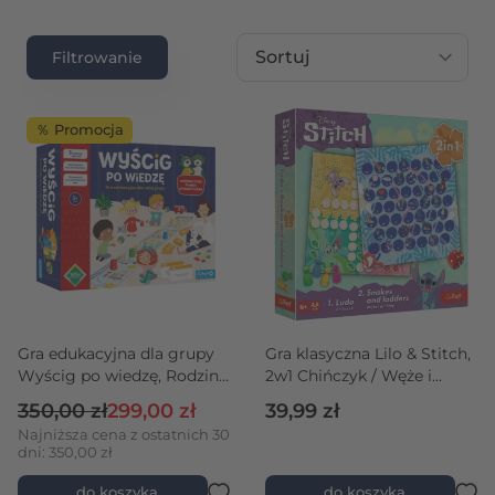
Sortuj wg
Filtrowanie
％ Promocja
Gra edukacyjna dla grupy
Gra klasyczna Lilo & Stitch,
Wyścig po wiedzę, Rodzina
2w1 Chińczyk / Węże i
Treflików
drabiny
Cena regularna
Cena promocyjna
350,00 zł
299,00 zł
39,99 zł
Najniższa cena z ostatnich 30
dni: 350,00 zł
do koszyka
do koszyka