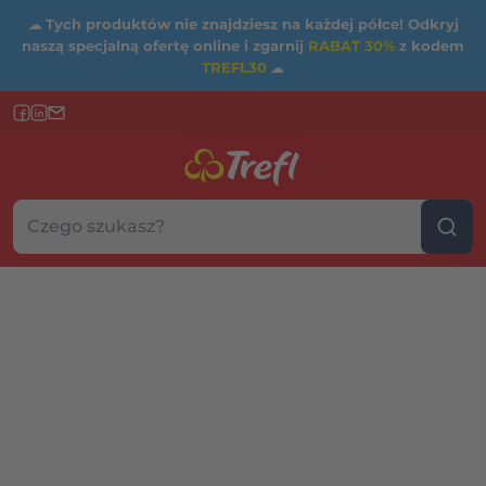
☁
Tych produktów nie znajdziesz na każdej półce! Odkryj
naszą specjalną ofertę online i zgarnij
RABAT 30%
z kodem
TREFL30
☁
Szukaj w sklepie...
Wybierz kategorię