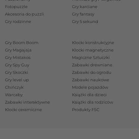
Fotopuzzle
Gry karciane
Akcesoria do puzzli
Gry fantasy
Gry rodzinne
Gry 5 sekund
Gry Boom Boom
Klocki konstrukcyjne
Gry Magajaja
Klocki magnetyczne
Gry Mistakos
Magiczne Sztuczki
Gry Spy Guy
Zabawki drewniane
Gry Skoczki
Zabawki do ogrodu
Gry level up
Zabawki naukowe
Chińczyk
Modele pojazdów
Warcaby
Książki dla dzieci
Zabawki interaktywne
Książki dla rodziców
Klocki ceramiczne
Produkty FSC