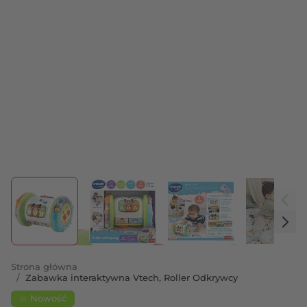
View larger image
View larger image
View larger image
View 
Strona główna
/
Zabawka interaktywna Vtech, Roller Odkrywcy
☆ Nowość