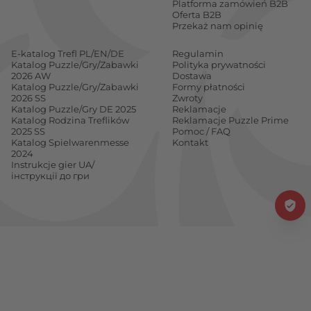
Platforma zamówień B2B
Oferta B2B
Przekaż nam opinię
E-katalog Trefl PL/EN/DE
Regulamin
Katalog Puzzle/Gry/Zabawki
Polityka prywatności
2026 AW
Dostawa
Katalog Puzzle/Gry/Zabawki
Formy płatności
2026 SS
Zwroty
Katalog Puzzle/Gry DE 2025
Reklamacje
Katalog Rodzina Treflików
Reklamacje Puzzle Prime
2025 SS
Pomoc / FAQ
Katalog Spielwarenmesse
Kontakt
2024
Instrukcje gier UA/
інструкції до гри