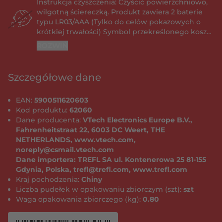
Instrukcja czyszczenia: Czyścić powierzchniowo,
wilgotną ściereczką. Produkt zawiera 2 baterie
typu LR03/AAA (Tylko do celów pokazowych o
krótkiej trwałości) Symbol przekreślonego kosza
oznacza, ze produktu nie wolno wyrzucać do
ROZWIŃ
śmieci komunalnych, ponieważ baterie zawierają
substancje, które mogą być szkodliwe dla
środowiska i zdrowia ludzkiego. Należy
Szczegółowe dane
skontaktować się z lokalnymi władzami, aby
uzyskać informacje na temat recyklingu i zbiórki.
EAN:
5900511620603
INFORMACJE DOTYCZĄCE BEZPIECZNEGO
Kod produktu:
62060
UŻYWANIA BATERII Baterie dostarczone w
Dane producenta:
VTech Electronics Europe B.V.,
produkcie pozwalają jedynie na jego
Fahrenheitstraat 22, 6003 DC Weert, THE
przetestowanie w sklepie, nie są natomiast
NETHERLANDS, www.vtech.com,
odpowiednie do długotrwałego użytkowania. W
noreply@csmail.vtech.com
produkcie mogą być używane wyłącznie baterie
Dane importera: TREFL SA ul. Kontenerowa 25 81-155
wymienione w instrukcji. Nie należy stosować
Gdynia, Polska, trefl@trefl.com, www.trefl.com
baterii różnych rodzajów, ani nowych z
Kraj pochodzenia:
Chiny
używanymi. Nie wolno stosować uszkodzonych
Liczba pudełek w opakowaniu zbiorczym (szt):
szt
baterii. Baterie należy zakładać z zachowaniem
Waga opakowania zbiorczego (kg):
0.80
poprawnej biegunowości (+/-). Nie wolno zwierać
zacisków zasilania. Wyczerpane baterie należy
usunąć z zabawki. Jeżeli zabawka nie jest