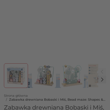
View larger image
View larger image
View larger image
View 
Strona główna
/
Zabawka drewniana Bobaski i Miś, Bead maze: Shapes &
numbers
Zabawka drewniana Bobaski i Miś,