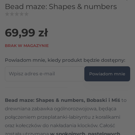
Bead maze: Shapes & numbers
69,99 zł
BRAK W MAGAZYNIE
Wpi
Powiadom mnie, kiedy produkt będzie dostępny:
Powiadom mnie
Bead maze: Shapes & numbers, Bobaski i Miś
to
drewniana zabawka ogólnorozwojowa, będąca
połączeniem przeplatanki-labiryntu z koralikami
oraz kołeczków do nakładania klocków. Całość
została utrzymana
w spokojnych, pastelowych