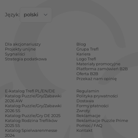
Język:
Dla akcjonariuszy
Blog
Projekty unijne
Grupa Trefl
Sygnaliści
Kariera
Strategia podatkowa
Logo Trefl
Materiały promocyjne
Platforma zamówień B2B
Oferta B2B
Przekaż nam opinię
E-katalog Trefl PL/EN/DE
Regulamin
Katalog Puzzle/Gry/Zabawki
Polityka prywatności
2026 AW
Dostawa
Katalog Puzzle/Gry/Zabawki
Formy płatności
2026 SS
Zwroty
Katalog Puzzle/Gry DE 2025
Reklamacje
Katalog Rodzina Treflików
Reklamacje Puzzle Prime
2025 SS
Pomoc / FAQ
Katalog Spielwarenmesse
Kontakt
2024