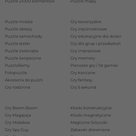
Puzzle 21000 elementów
Puzzle mapy
Puzzle miasta
Gry towarzyskie
Puzzle obrazy
Gry zręcznościowe
Puzzle samochody
Gry edukacyjne dla dzieci
Puzzle statki
Gry dla grup i przedszkoli
Puzzle zwierzęta
Gry imprezowe
Puzzle świąteczne
Gry memory
PuzzloRamy
Pierwsze gry / 1st games
Fotopuzzle
Gry karciane
Akcesoria do puzzli
Gry fantasy
Gry rodzinne
Gry 5 sekund
Gry Boom Boom
Klocki konstrukcyjne
Gry Magajaja
Klocki magnetyczne
Gry Mistakos
Magiczne Sztuczki
Gry Spy Guy
Zabawki drewniane