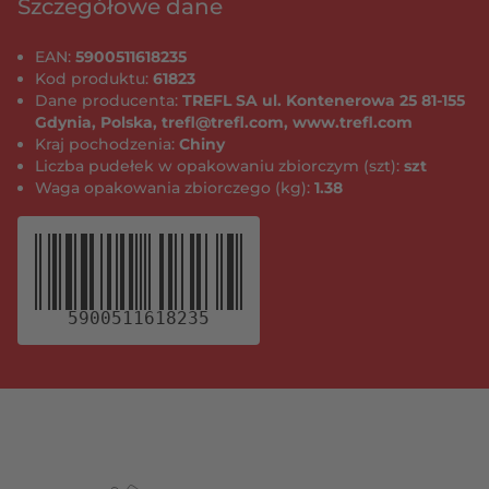
Szczegółowe dane
EAN:
5900511618235
Kod produktu:
61823
Dane producenta:
TREFL SA ul. Kontenerowa 25 81-155
Gdynia, Polska, trefl@trefl.com, www.trefl.com
Kraj pochodzenia:
Chiny
Liczba pudełek w opakowaniu zbiorczym (szt):
szt
Waga opakowania zbiorczego (kg):
1.38
5900511618235