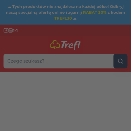
☁
Tych produktów nie znajdziesz na każdej półce! Odkryj
naszą specjalną ofertę online i zgarnij
RABAT 30%
z kodem
TREFL30
☁
Szukaj w sklepie...
Wybierz kategorię