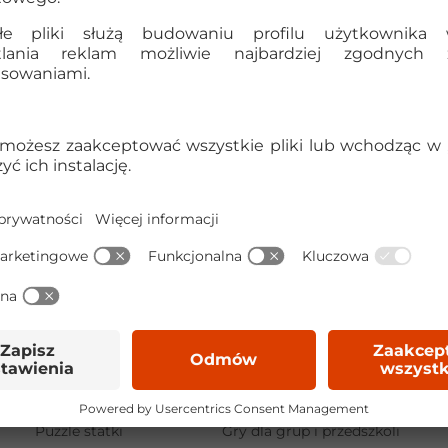
Puzzle miasta
Gry towarzyskie
Puzzle obrazy
Gry zręcznościowe
Puzzle samochody
Gry edukacyjne dla dzieci
Puzzle statki
Gry dla grup i przedszkoli