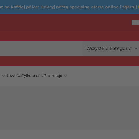
 na każdej półce! Odkryj naszą specjalną ofertę online i zgarnij
Ofe
...
rię
y
Nowości
Tylko u nas!
Promocje