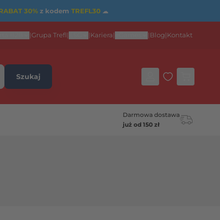
RABAT 30%
z kodem
TREFL30
☁
rta B2B
|
Grupa Trefl
|
ESG
|
Kariera
|
eGames
|
Blog
|
Kontakt
Szukaj
Darmowa dostawa
już od 150 zł