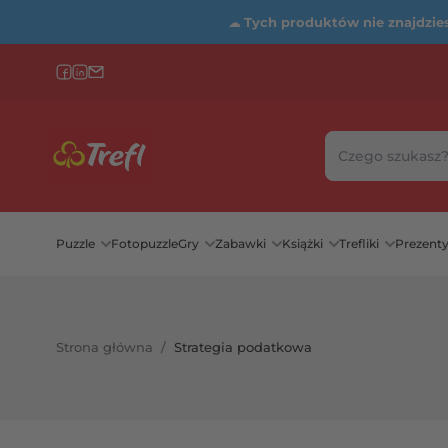
☁
Tych produktów nie znajdziesz
Szukaj w sklepie
Wybierz katego
Puzzle
Fotopuzzle
Gry
Zabawki
Książki
Trefliki
Prezent
Strona główna
/
Strategia podatkowa