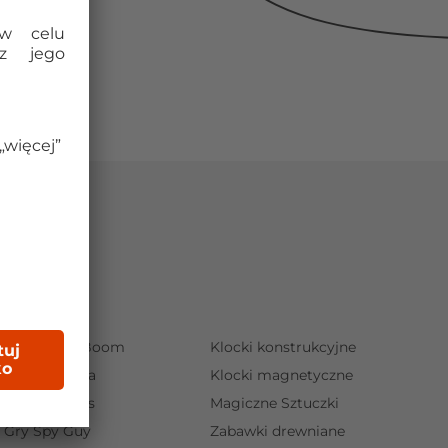
Gry Boom Boom
Klocki konstrukcyjne
Gry Magajaja
Klocki magnetyczne
Gry Mistakos
Magiczne Sztuczki
Gry Spy Guy
Zabawki drewniane