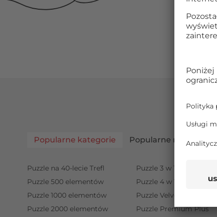
Popularne kategorie
Popularne marki
Puzzle na 40-lecie Trefl
Puzzle 3 w 1
Puzzle 500 elementów
Puzzle 4 w 1
Puzzle 1000 elementów
Puzzle Velvet
Puzzle 2000 elementów
Puzzle Premium Plus