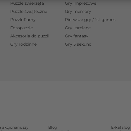
Puzzle zwierzęta
Gry imprezowe
Puzzle świąteczne
Gry memory
PuzzloRamy
Pierwsze gry / 1st games
Fotopuzzle
Gry karciane
Akcesoria do puzzli
Gry fantasy
Gry rodzinne
Gry 5 sekund
a akcjonariuszy
Blog
E-katalog 