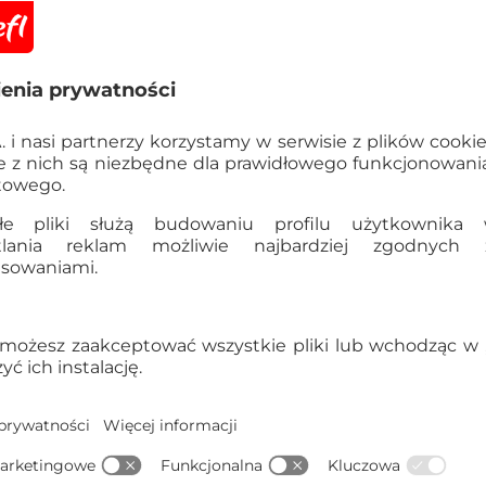
Informacje
OSTRZEŻENIE! Nieod
poniżej 3 lat. Istnie
elementami.
Szczegółowe dane
EAN:
5900511619751
Kod produktu:
61975B
Dane producenta:
TREFL S
Gdynia, Polska, trefl@tre
Kraj pochodzenia:
Polska
Liczba pudełek w opakowa
Waga opakowania zbiorcze
5900511619751