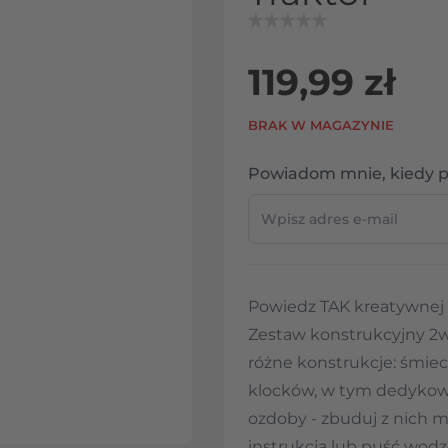
119,99 zł
BRAK W MAGAZYNIE
Powiadom mnie, kiedy p
Powiedz TAK kreatywnej 
Zestaw konstrukcyjny 2w
różne konstrukcje: śmieci
klocków, w tym dedykowa
ozdoby - zbuduj z nich 
instrukcją lub puść wodzę