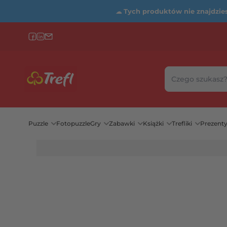
☁
Tych produktów nie znajdziesz
Szukaj w sklepie
Wybierz katego
Puzzle
Fotopuzzle
Gry
Zabawki
Książki
Trefliki
Prezent