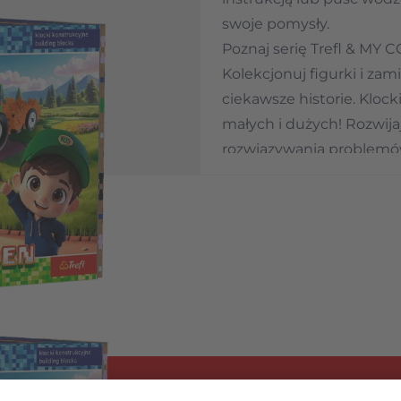
swoje pomysły.
Poznaj serię Trefl & MY
Kolekcjonuj figurki i zam
 image
ciekawsze historie. Kloc
małych i dużych! Rozwija
rozwiązywania problemó
symetrii, ćwiczą precyzj
Dbamy o środowisko! Nasz
pozwala zredukować zużyc
FSC, a lokalna produkcja