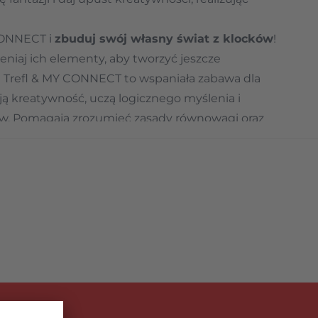
 CONNECT i
zbuduj swój własny świat z klocków
!
ieniaj ich elementy, aby tworzyć jeszcze
ki Trefl & MY CONNECT to wspaniała zabawa dla
ją kreatywność, uczą logicznego myślenia i
w. Pomagają zrozumieć zasady równowagi oraz
ę i umiejętności manualne.
e klocki zawierają domieszkę celulozy, która
ie plastiku, opakowania posiadają certyfikat
 zmniejsza ślad węglowy.