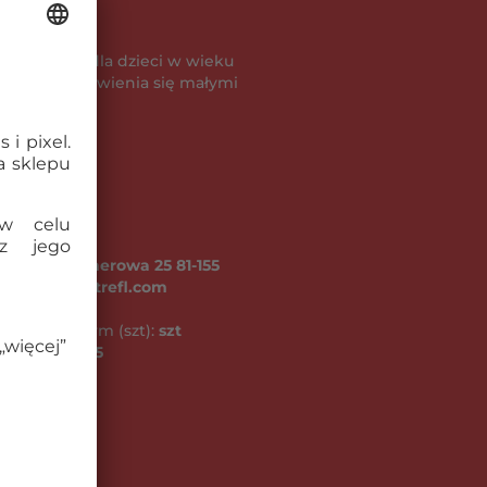
powiednie dla dzieci w wieku
je ryzyko zadławienia się małymi
A ul. Kontenerowa 25 81-155
fl.com, www.trefl.com
niu zbiorczym (szt):
szt
go (kg):
0.75