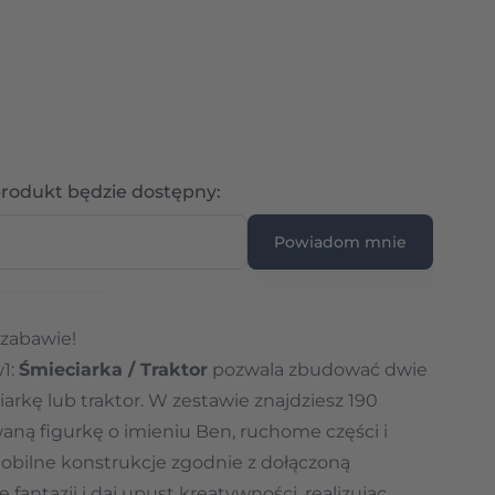
Wpisz adres e-mail
rodukt będzie dostępny:
Powiadom mnie
zabawie!
1:
Śmieciarka / Traktor
pozwala zbudować dwie
arkę lub traktor. W zestawie znajdziesz 190
ną figurkę o imieniu Ben, ruchome części i
mobilne konstrukcje zgodnie z dołączoną
 fantazji i daj upust kreatywności, realizując