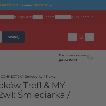
RABAT 30%
z kodem
TREFL30
☁
rta B2B
|
Grupa Trefl
|
ESG
|
Kariera
|
eGames
|
Blog
|
Kontakt
Szukaj
Darmowa dostawa
już od 150 zł
 CONNECT 2w1: Śmieciarka / Traktor
cków Trefl & MY
1: Śmieciarka /