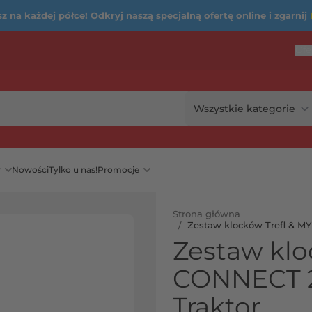
 na każdej półce! Odkryj naszą specjalną ofertę online i zgarnij
Ofe
...
rię
y
Nowości
Tylko u nas!
Promocje
Strona główna
/
Zestaw klocków Trefl & MY
Zestaw klo
CONNECT 2w
Traktor