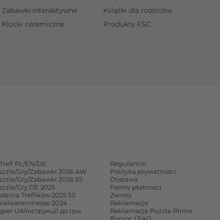
Zabawki interaktywne
Książki dla rodziców
Klocki ceramiczne
Produkty FSC
Trefl PL/EN/DE
Regulamin
uzzle/Gry/Zabawki 2026 AW
Polityka prywatności
uzzle/Gry/Zabawki 2026 SS
Dostawa
uzzle/Gry DE 2025
Formy płatności
dzina Treflików 2025 SS
Zwroty
pielwarenmesse 2024
Reklamacje
 gier UA/інструкції до гри
Reklamacje Puzzle Prime
Pomoc / FAQ