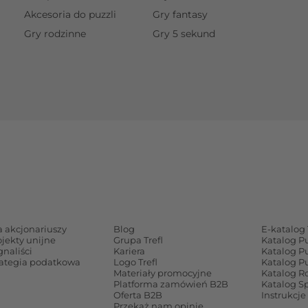
Akcesoria do puzzli
Gry fantasy
Gry rodzinne
Gry 5 sekund
a akcjonariuszy
Blog
E-katalog 
ojekty unijne
Grupa Trefl
Katalog P
gnaliści
Kariera
Katalog P
rategia podatkowa
Logo Trefl
Katalog P
Materiały promocyjne
Katalog Ro
Platforma zamówień B2B
Katalog S
Oferta B2B
Instrukcje
Przekaż nam opinię