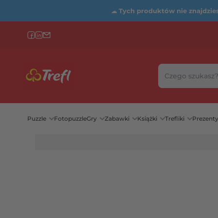
☁
Tych produktów nie znajdziesz
Szukaj w sklepie
Wybierz katego
Puzzle
Fotopuzzle
Gry
Zabawki
Książki
Trefliki
Prezent