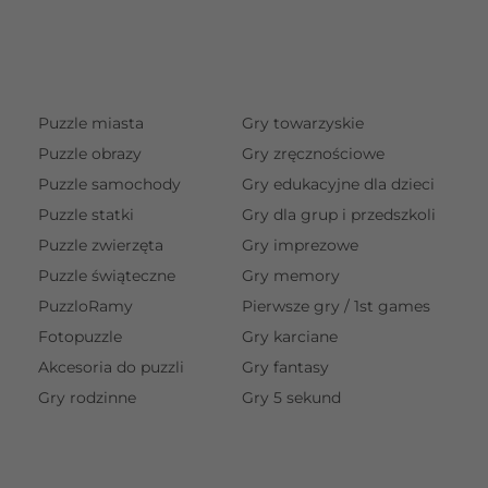
Puzzle miasta
Gry towarzyskie
Puzzle obrazy
Gry zręcznościowe
Puzzle samochody
Gry edukacyjne dla dzieci
Puzzle statki
Gry dla grup i przedszkoli
Puzzle zwierzęta
Gry imprezowe
Puzzle świąteczne
Gry memory
PuzzloRamy
Pierwsze gry / 1st games
Fotopuzzle
Gry karciane
Akcesoria do puzzli
Gry fantasy
Gry rodzinne
Gry 5 sekund