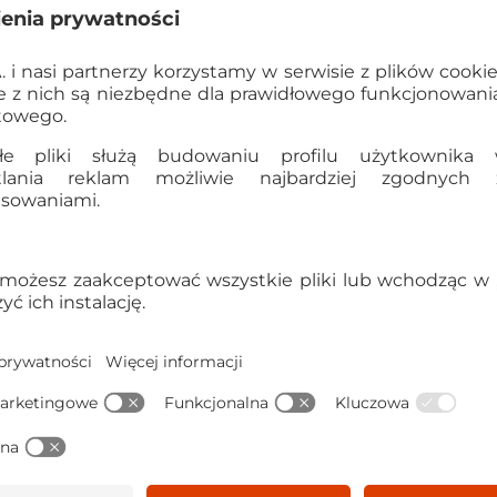
EAN:
4006874111183
Kod produktu:
S1118
Dane producenta:
SIEPER 
58511 Lüdenscheid, www.s
Dane importera: TREFL SA 
Gdynia, Polska, trefl@tre
Kraj pochodzenia:
Chiny
Liczba pudełek w opakowa
Waga opakowania zbiorcze
4006874111183