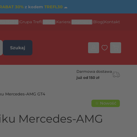
RABAT 30%
z kodem
TREFL30
☁
rta B2B
|
Grupa Trefl
|
ESG
|
Kariera
|
eGames
|
Blog
|
Kontakt
Szukaj
Darmowa dostawa
już od 150 zł
ku Mercedes-AMG GT4
☆ Nowość
iku Mercedes-AMG