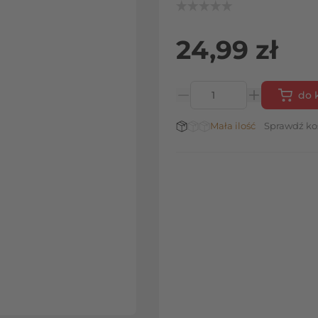
24,99 zł
do 
Ilość
Stan magazynowy:
Mała ilość
Sprawdź ko