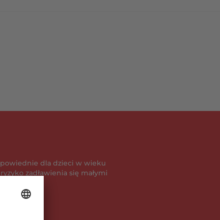
powiednie dla dzieci w wieku
je ryzyko zadławienia się małymi