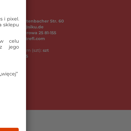
GMBH Schlittenbacher Str. 60
iku.de, info@siku.de
ul. Kontenerowa 25 81-155
fl.com, www.trefl.com
niu zbiorczym (szt):
szt
go (kg):
0.05