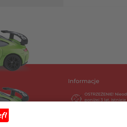
Informacje
OSTRZEŻENIE! Nieod
poniżej 3 lat. Istnie
elementami.
Szczegółowe dane