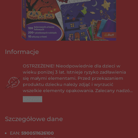
Informacje
OSTRZEŻENIE! Nieodpowiednie dla dzieci w
wieku poniżej 3 lat. Istnieje ryzyko zadławienia
się małymi elementami. Przed przekazaniem
produktu dziecku należy zdjąć i wyrzucić
wszelkie elementy opakowania. Zalecany nadzór
osoby dorosłej. Do pewnych materiałów naklejki
ROZWIŃ
mogą się przykleić na stałe. Radzimy, aby przed
przyklejeniem naklejki do wybranego materiału
wykonać test na jego niewidocznej części –
Szczegółowe dane
pozwoli to sprawdzić, czy naklejkę będzie można
bez problemu usunąć. Z biegiem czasu naklejki
EAN:
5900511626100
mogą przykleić się na stałe do dowolnego