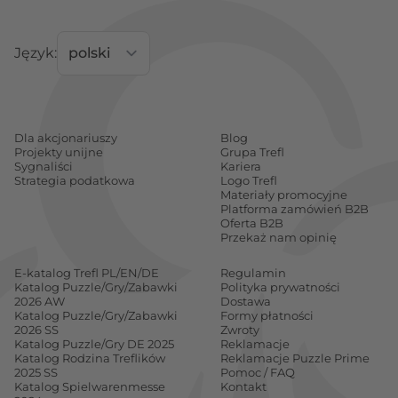
Język:
Dla akcjonariuszy
Blog
Projekty unijne
Grupa Trefl
Sygnaliści
Kariera
Strategia podatkowa
Logo Trefl
Materiały promocyjne
Platforma zamówień B2B
Oferta B2B
Przekaż nam opinię
E-katalog Trefl PL/EN/DE
Regulamin
Katalog Puzzle/Gry/Zabawki
Polityka prywatności
2026 AW
Dostawa
Katalog Puzzle/Gry/Zabawki
Formy płatności
2026 SS
Zwroty
Katalog Puzzle/Gry DE 2025
Reklamacje
Katalog Rodzina Treflików
Reklamacje Puzzle Prime
2025 SS
Pomoc / FAQ
Katalog Spielwarenmesse
Kontakt