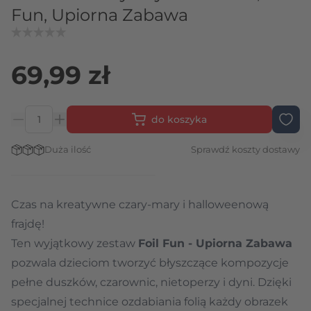
Fun, Upiorna Zabawa
69,99 zł
do koszyka
Ilość
Stan magazynowy:
Duża ilość
Sprawdź koszty dostawy
Czas na kreatywne czary-mary i halloweenową
frajdę!
Ten wyjątkowy zestaw
Foil Fun - Upiorna Zabawa
pozwala dzieciom tworzyć błyszczące kompozycje
pełne duszków, czarownic, nietoperzy i dyni. Dzięki
specjalnej technice ozdabiania folią każdy obrazek