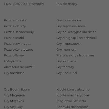
Puzzle 21000 elementów
Puzzle mapy
Puzzle miasta
Gry towarzyskie
Puzzle obrazy
Gry zręcznościowe
Puzzle samochody
Gry edukacyjne dla dzieci
Puzzle statki
Gry dla grup i przedszkoli
Puzzle zwierzęta
Gry imprezowe
Puzzle świąteczne
Gry memory
PuzzloRamy
Pierwsze gry / 1st games
Fotopuzzle
Gry karciane
Akcesoria do puzzli
Gry fantasy
Gry rodzinne
Gry 5 sekund
Gry Boom Boom
Klocki konstrukcyjne
Gry Magajaja
Klocki magnetyczne
Gry Mistakos
Magiczne Sztuczki
Gry Spy Guy
Zabawki drewniane