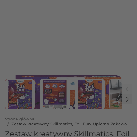
View larger image
View larger image
View larger image
View 
Strona główna
/
Zestaw kreatywny Skillmatics, Foil Fun, Upiorna Zabawa
Zestaw kreatywny Skillmatics, Foil