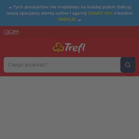
☁
Tych produktów nie znajdziesz na każdej półce! Odkryj
naszą specjalną ofertę online i zgarnij
RABAT 30%
z kodem
TREFL30
☁
Szukaj w sklepie...
Wybierz kategorię