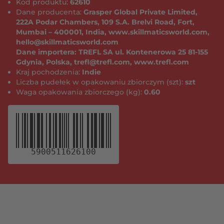
Kod produktu:
62610
rodzaju materiału. Zawartość może różnić się od
Dane producenta:
Grasper Global Private Limited,
tej przedstawionej na zdjęciach. Opakowanie
222A Podar Chambers, 109 S.A. Brelvi Road, Fort,
należy zachować, ponieważ zawiera ważne
Mumbai – 400001, India, www.skillmaticsworld.com,
informacje.
hello@skillmaticsworld.com
Dane importera: TREFL SA ul. Kontenerowa 25 81-155
Gdynia, Polska, trefl@trefl.com, www.trefl.com
Kraj pochodzenia:
Indie
Liczba pudełek w opakowaniu zbiorczym (szt):
szt
Waga opakowania zbiorczego (kg):
0.60
5900511626100