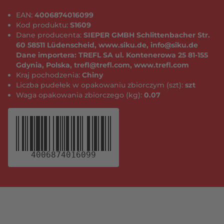
EAN:
4006874016099
Kod produktu:
S1609
Dane producenta:
SIEPER GMBH Schlittenbacher Str.
60 58511 Lüdenscheid, www.siku.de, info@siku.de
Dane importera: TREFL SA ul. Kontenerowa 25 81-155
Gdynia, Polska, trefl@trefl.com, www.trefl.com
Kraj pochodzenia:
Chiny
Liczba pudełek w opakowaniu zbiorczym (szt):
szt
Waga opakowania zbiorczego (kg):
0.07
4006874016099