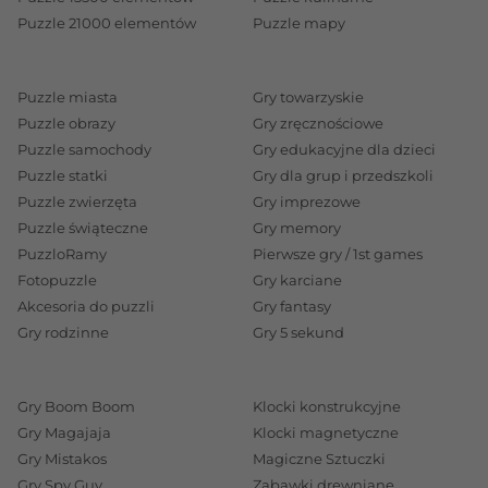
Puzzle 21000 elementów
Puzzle mapy
Puzzle miasta
Gry towarzyskie
Puzzle obrazy
Gry zręcznościowe
Puzzle samochody
Gry edukacyjne dla dzieci
Puzzle statki
Gry dla grup i przedszkoli
Puzzle zwierzęta
Gry imprezowe
Puzzle świąteczne
Gry memory
PuzzloRamy
Pierwsze gry / 1st games
Fotopuzzle
Gry karciane
Akcesoria do puzzli
Gry fantasy
Gry rodzinne
Gry 5 sekund
Gry Boom Boom
Klocki konstrukcyjne
Gry Magajaja
Klocki magnetyczne
Gry Mistakos
Magiczne Sztuczki
Gry Spy Guy
Zabawki drewniane