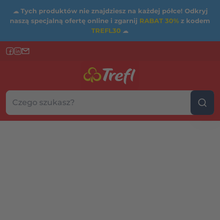
☁
Tych produktów nie znajdziesz na każdej półce! Odkryj
naszą specjalną ofertę online i zgarnij
RABAT 30%
z kodem
TREFL30
☁
Szukaj w sklepie...
Wybierz kategorię