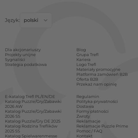
Język:
Dla akcjonariuszy
Blog
Projekty unijne
Grupa Trefl
Sygnaliści
Kariera
Strategia podatkowa
Logo Trefl
Materiały promocyjne
Platforma zamówień B2B
Oferta B2B
Przekaż nam opinię
E-katalog Trefl PL/EN/DE
Regulamin
Katalog Puzzle/Gry/Zabawki
Polityka prywatności
2026 AW
Dostawa
Katalog Puzzle/Gry/Zabawki
Formy płatności
2026 SS
Zwroty
Katalog Puzzle/Gry DE 2025
Reklamacje
Katalog Rodzina Treflików
Reklamacje Puzzle Prime
2025 SS
Pomoc / FAQ
Katalog Spielwarenmesse
Kontakt