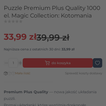
Puzzle Premium Plus Quality 1000
el. Magic Collection: Kotomania
33,99 zł
39,99 zł
Najniższa cena z ostatnich 30 dni:
33,99 zł
do koszyka
Ilość
Stan magazynowy:
Mała ilość
Sprawdź koszty dostawy
Premium Plus Quality
— nowa jakość układania
puzzli.
Poznaj układanki, które wyróżnia doskonałe