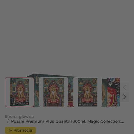
View larger image
View larger image
View larger image
View 
Strona główna
/
Puzzle Premium Plus Quality 1000 el. Magic Collection:
Kotomania
％ Promocja