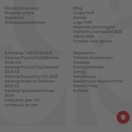
Dla akcjonariuszy
Blog
Projekty unijne
Grupa Trefl
Sygnaliści
Kariera
Strategia podatkowa
Logo Trefl
Materiały promocyjne
Platforma zamówień B2B
Oferta B2B
Przekaż nam opinię
E-katalog Trefl PL/EN/DE
Regulamin
Katalog Puzzle/Gry/Zabawki
Polityka prywatności
2026 AW
Dostawa
Katalog Puzzle/Gry/Zabawki
Formy płatności
2026 SS
Zwroty
Katalog Puzzle/Gry DE 2025
Reklamacje
Katalog Rodzina Treflików
Reklamacje Puzzle Prime
2025 SS
Pomoc / FAQ
Katalog Spielwarenmesse
Kontakt
2024
Instrukcje gier UA/
інструкції до гри