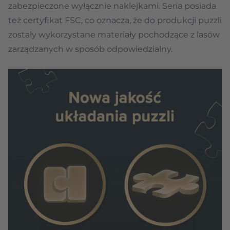
zabezpieczone wyłącznie naklejkami. Seria posiada
też certyfikat FSC, co oznacza, że do produkcji puzzli
zostały wykorzystane materiały pochodzące z lasów
zarządzanych w sposób odpowiedzialny.