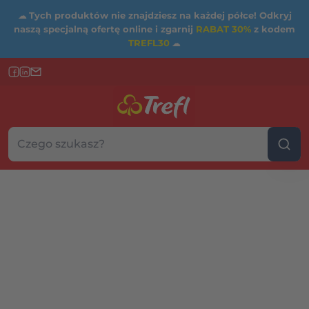
☁
Tych produktów nie znajdziesz na każdej półce! Odkryj
naszą specjalną ofertę online i zgarnij
RABAT 30%
z kodem
TREFL30
☁
Szukaj w sklepie...
Wybierz kategorię