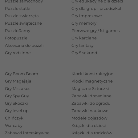
Puzzle samochody
Gry edukacyjne dla dzieci
Puzzle statki
Gry dla grup i przedszkoli
Puzzle zwierzęta
Gry imprezowe
Puzzle świąteczne
Gry memory
PuzzloRamy
Pierwsze gry / 1st games
Fotopuzzle
Gry karciane
Akcesoria do puzzli
Gry fantasy
Gry rodzinne
Gry 5 sekund
Gry Boom Boom
Klocki konstrukcyjne
Gry Magajaja
Klocki magnetyczne
Gry Mistakos
Magiczne Sztuczki
Gry Spy Guy
Zabawki drewniane
Gry Skoczki
Zabawki do ogrodu
Gry level up
Zabawki naukowe
Chińczyk
Modele pojazdów
Warcaby
Książki dla dzieci
Zabawki interaktywne
Książki dla rodziców