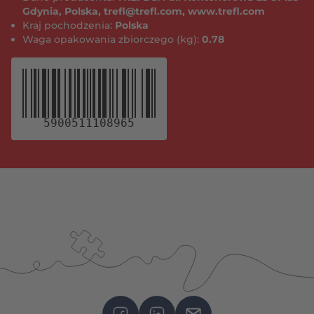
Gdynia, Polska, trefl@trefl.com, www.trefl.com
Kraj pochodzenia:
Polska
Waga opakowania zbiorczego (kg):
0.78
5900511108965