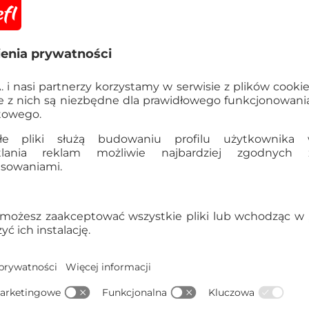
Informacje
OSTRZEŻENIE! Nieod
poniżej 3 lat. Istnie
elementami.
Szczegółowe dane
EAN:
5900511121797
Kod produktu:
12179
Dane producenta:
TREFL S
Gdynia, Polska, trefl@tre
Kraj pochodzenia:
Polska
Waga opakowania zbiorcze
5900511121797