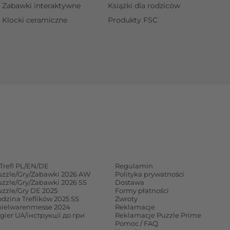
Zabawki interaktywne
Książki dla rodziców
Klocki ceramiczne
Produkty FSC
Trefl PL/EN/DE
Regulamin
uzzle/Gry/Zabawki 2026 AW
Polityka prywatności
uzzle/Gry/Zabawki 2026 SS
Dostawa
uzzle/Gry DE 2025
Formy płatności
dzina Treflików 2025 SS
Zwroty
pielwarenmesse 2024
Reklamacje
 gier UA/інструкції до гри
Reklamacje Puzzle Prime
Pomoc / FAQ