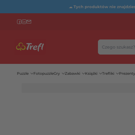
☁
Tych produktów nie znajdziesz
Szukaj w sklepie
Wybierz katego
Puzzle
Fotopuzzle
Gry
Zabawki
Książki
Trefliki
Prezent