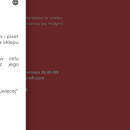
powiednie dla dzieci w wieku
je ryzyko zadławienia się małymi
A ul. Kontenerowa 25 81-155
fl.com, www.trefl.com
go (kg):
0.75