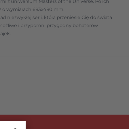
mi z uniwersum Masters of the Universe. Po ich
az o wymiarach 683x480 mm.
 niezwykłej serii, która przeniesie Cię do świata
 możliwe i przypomni przygodny bohaterów
ajek.