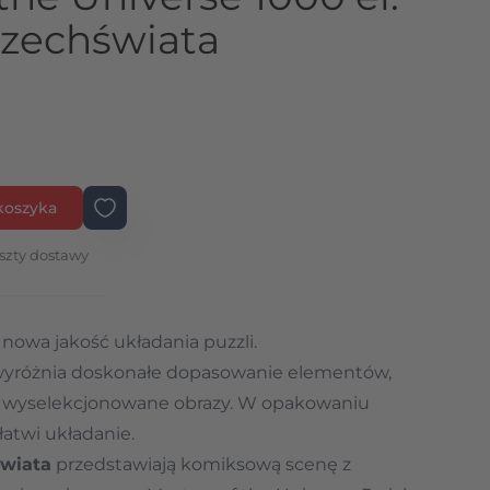
zechświata
koszyka
szty dostawy
 nowa jakość układania puzzli.
 wyróżnia doskonałe dopasowanie elementów,
a i wyselekcjonowane obrazy. W opakowaniu
łatwi układanie.
wiata
przedstawiają komiksową scenę z