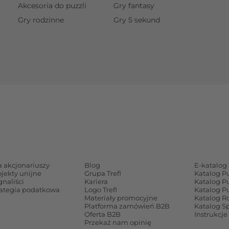
Akcesoria do puzzli
Gry fantasy
Gry rodzinne
Gry 5 sekund
a akcjonariuszy
Blog
E-katalog 
ojekty unijne
Grupa Trefl
Katalog P
gnaliści
Kariera
Katalog P
rategia podatkowa
Logo Trefl
Katalog P
Materiały promocyjne
Katalog Ro
Platforma zamówień B2B
Katalog S
Oferta B2B
Instrukcje
Przekaż nam opinię