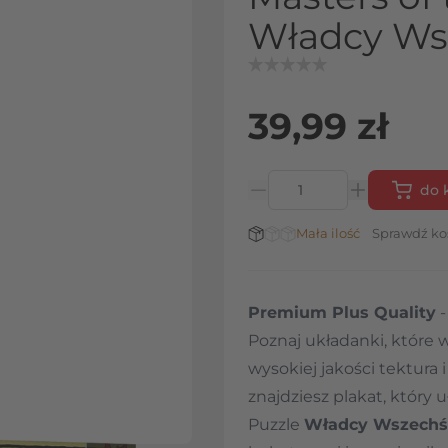
Władcy Ws
39,99 zł
do 
Ilość
Stan magazynowy:
Mała ilość
Sprawdź ko
Premium Plus Quality
-
Poznaj układanki, które
wysokiej jakości tektur
znajdziesz plakat, który u
Puzzle
Władcy Wszechś