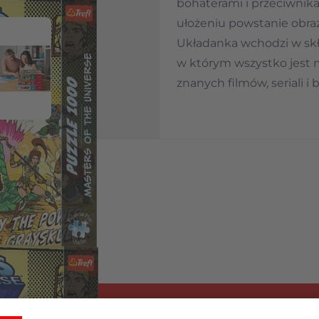
bohaterami i przeciwnika
ułożeniu powstanie obr
Układanka wchodzi w skład
w którym wszystko jest
 image
View larger image
znanych filmów, seriali i b