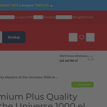
RABAT 30%
z kodem
TREFL30
☁
rta B2B
|
Grupa Trefl
|
ESG
|
Kariera
|
eGames
|
Blog
|
Kontakt
Szukaj
Darmowa dostawa
już od 150 zł
y Masters of the Universe 1000 el.
☆ Nowość
mium Plus Quality
the Universe 1000 el.