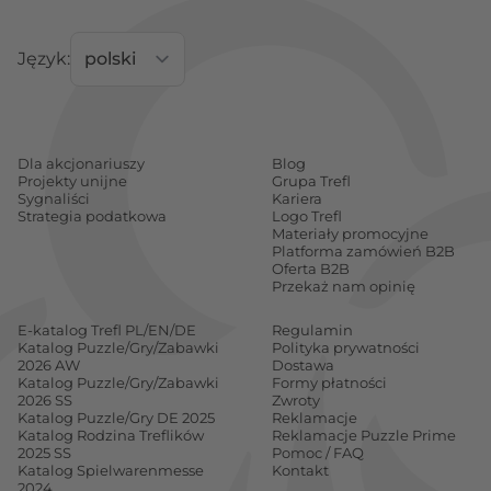
Język:
Dla akcjonariuszy
Blog
Projekty unijne
Grupa Trefl
Sygnaliści
Kariera
Strategia podatkowa
Logo Trefl
Materiały promocyjne
Platforma zamówień B2B
Oferta B2B
Przekaż nam opinię
E-katalog Trefl PL/EN/DE
Regulamin
Katalog Puzzle/Gry/Zabawki
Polityka prywatności
2026 AW
Dostawa
Katalog Puzzle/Gry/Zabawki
Formy płatności
2026 SS
Zwroty
Katalog Puzzle/Gry DE 2025
Reklamacje
Katalog Rodzina Treflików
Reklamacje Puzzle Prime
2025 SS
Pomoc / FAQ
Katalog Spielwarenmesse
Kontakt
2024