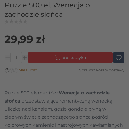
Puzzle 500 el. Wenecja o
zachodzie słońca
29,99 zł
do koszyka
Ilość
Stan magazynowy:
Mała ilość
Sprawdź koszty dostawy
Puzzle 500 elementów
Wenecja o zachodzie
słońca
przedstawiające romantyczną wenecką
uliczkę nad kanałem, gdzie gondole płyną w
ciepłym świetle zachodzącego słońca pośród
kolorowych kamienic i nastrojowych kawiarnianych