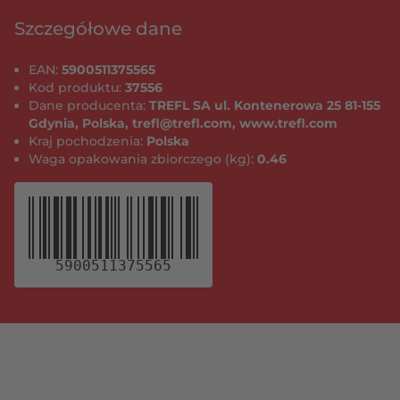
Szczegółowe dane
EAN:
5900511375565
Kod produktu:
37556
Dane producenta:
TREFL SA ul. Kontenerowa 25 81-155
Gdynia, Polska, trefl@trefl.com, www.trefl.com
Kraj pochodzenia:
Polska
Waga opakowania zbiorczego (kg):
0.46
5900511375565