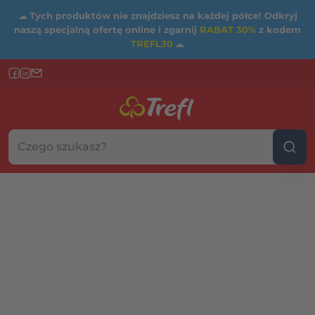
☁
Tych produktów nie znajdziesz na każdej półce! Odkryj
naszą specjalną ofertę online i zgarnij
RABAT 30%
z kodem
TREFL30
☁
Szukaj w sklepie...
Wybierz kategorię