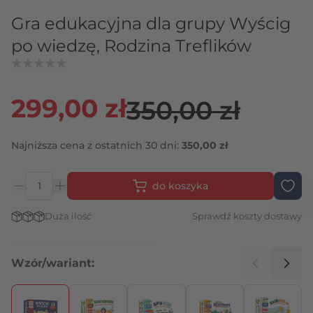
Gra edukacyjna dla grupy Wyścig
po wiedzę, Rodzina Treflików
299,00 zł
350,00 zł
Najniższa cena z ostatnich 30 dni:
350,00 zł
do koszyka
Ilość
Stan magazynowy:
Duża ilość
Sprawdź koszty dostawy
Wzór/wariant:
Naciśnij, aby pominąć karuzelę