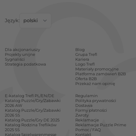
Język:
Dla akcjonariuszy
Blog
Projekty unijne
Grupa Trefl
Sygnaliści
Kariera
Strategia podatkowa
Logo Trefl
Materiały promocyjne
Platforma zamówień B2B
Oferta B2B
Przekaż nam opinię
E-katalog Trefl PL/EN/DE
Regulamin
Katalog Puzzle/Gry/Zabawki
Polityka prywatności
2026 AW
Dostawa
Katalog Puzzle/Gry/Zabawki
Formy płatności
2026 SS
Zwroty
Katalog Puzzle/Gry DE 2025
Reklamacje
Katalog Rodzina Treflików
Reklamacje Puzzle Prime
2025 SS
Pomoc / FAQ
Katalog Spielwarenmesse
Kontakt