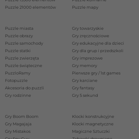
Puzzle 21000 elementów
Puzzle mapy
Puzzle miasta
Gry towarzyskie
Puzzle obrazy
Gry zręcznościowe
Puzzle samochody
Gry edukacyjne dla dzieci
Puzzle statki
Gry dla grup i przedszkoli
Puzzle zwierzęta
Gry imprezowe
Puzzle świąteczne
Gry memory
PuzzloRamy
Pierwsze gry / 1st games
Fotopuzzle
Gry karciane
Akcesoria do puzzli
Gry fantasy
Gry rodzinne
Gry 5 sekund
Gry Boom Boom
Klocki konstrukcyjne
Gry Magajaja
Klocki magnetyczne
Gry Mistakos
Magiczne Sztuczki
Gry Spy Guy
Zabawki drewniane