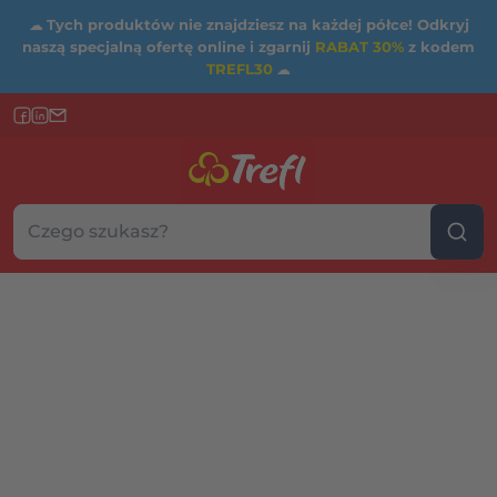
☁
Tych produktów nie znajdziesz na każdej półce! Odkryj
naszą specjalną ofertę online i zgarnij
RABAT 30%
z kodem
TREFL30
☁
Szukaj w sklepie...
Wybierz kategorię