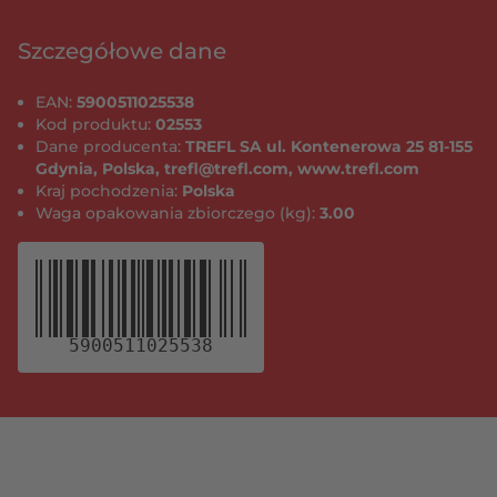
Szczegółowe dane
EAN:
5900511025538
Kod produktu:
02553
Dane producenta:
TREFL SA ul. Kontenerowa 25 81-155
Gdynia, Polska, trefl@trefl.com, www.trefl.com
Kraj pochodzenia:
Polska
Waga opakowania zbiorczego (kg):
3.00
5900511025538