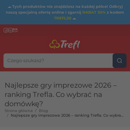
☁
Tych produktów nie znajdziesz na każdej półce! Odkryj
naszą specjalną ofertę online i zgarnij
RABAT 30%
z kodem
TREFL30
☁
Szukaj w sklepie...
Wybierz kategorię
Najlepsze gry imprezowe 2026 –
ranking Trefla. Co wybrać na
domówkę?
Strona główna
/
Blog
/
Najlepsze gry imprezowe 2026 – ranking Trefla. Co wybrać
na domówkę?