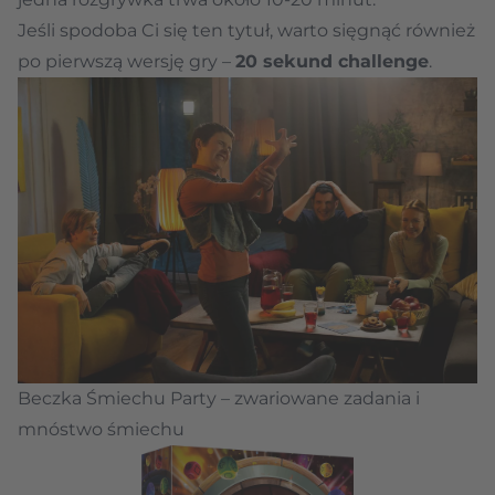
Jeśli spodoba Ci się ten tytuł, warto sięgnąć również
po pierwszą wersję gry –
20 sekund challenge
.
Beczka Śmiechu Party – zwariowane zadania i
mnóstwo śmiechu