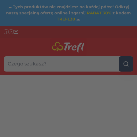
☁
Tych produktów nie znajdziesz na każdej półce! Odkryj
naszą specjalną ofertę online i zgarnij
RABAT 30%
z kodem
TREFL30
☁
Szukaj w sklepie...
Wybierz kategorię