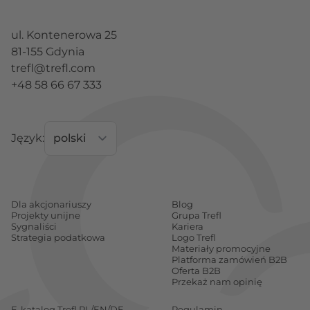
ul. Kontenerowa 25
81-155 Gdynia
trefl@trefl.com
+48 58 66 67 333
Język:
Dla akcjonariuszy
Blog
Projekty unijne
Grupa Trefl
Sygnaliści
Kariera
Strategia podatkowa
Logo Trefl
Materiały promocyjne
Platforma zamówień B2B
Oferta B2B
Przekaż nam opinię
E-katalog Trefl PL/EN/DE
Regulamin