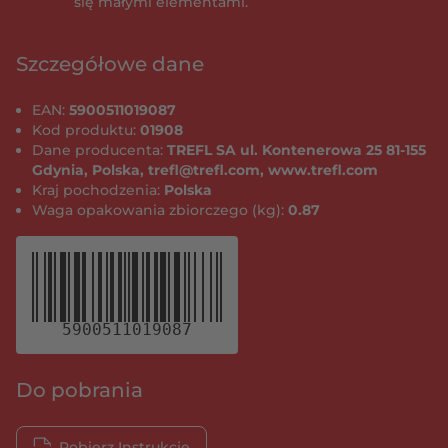
się małymi elementami.
Szczegółowe dane
EAN:
5900511019087
Kod produktu:
01908
Dane producenta:
TREFL SA ul. Kontenerowa 25 81-155
Gdynia, Polska, trefl@trefl.com, www.trefl.com
Kraj pochodzenia:
Polska
Waga opakowania zbiorczego (kg):
0.87
5900511019087
Do pobrania
Pobierz Instrukcję