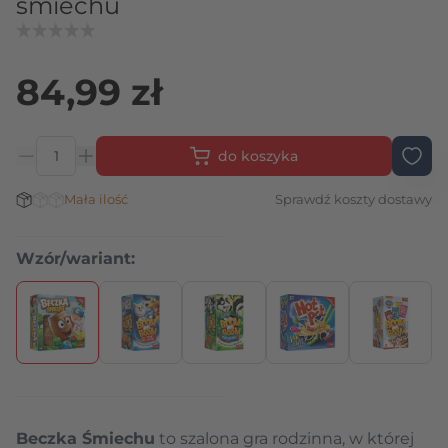
śmiechu
84,99 zł
do koszyka
Ilość
Stan magazynowy:
Mała ilość
Sprawdź koszty dostawy
Wzór/wariant:
Naciśnij, aby pominąć karuzelę
Beczka Śmiechu
to szalona
gra rodzinna
, w której