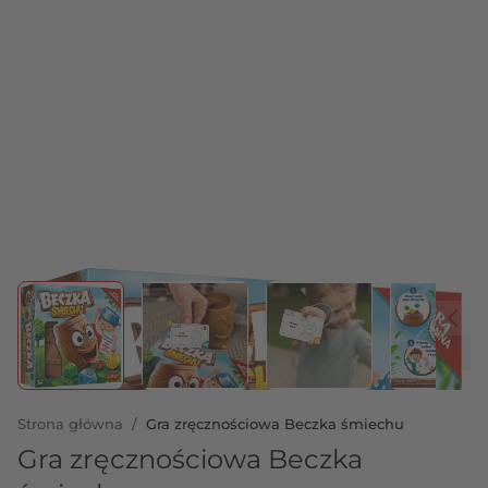
View larger image
View larger image
View larger image
View 
Strona główna
/
Gra zręcznościowa Beczka śmiechu
Gra zręcznościowa Beczka