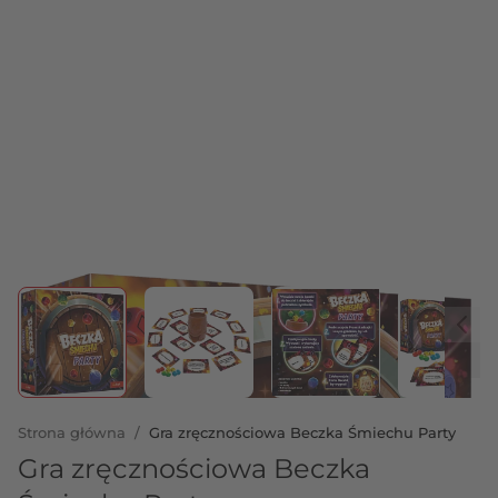
View larger image
View larger image
View larger image
View 
Strona główna
/
Gra zręcznościowa Beczka Śmiechu Party
Gra zręcznościowa Beczka