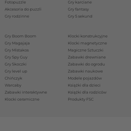
Fotopuzzle
Gry karciane
Akcesoria do puzzli
Gry fantasy
Gry rodzinne
Gry 5 sekund
Gry Boom Boom
Klocki konstrukcyjne
Gry Magajaja
Klocki magnetyczne
Gry Mistakos
Magiczne Sztuczki
Gry Spy Guy
Zabawki drewniane
Gry Skoczki
Zabawki do ogrodu
Gry level up
Zabawki naukowe
Chińczyk
Modele pojazdów
Warcaby
Książki dla dzieci
Zabawki interaktywne
Książki dla rodziców
Klocki ceramiczne
Produkty FSC