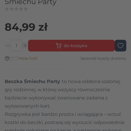
Śmiechu Party
84,99 zł
do koszyka
Ilość
Stan magazynowy:
Mała ilość
Sprawdź koszty dostawy
Beczka Śmiechu Party
to nowa odsłona szalonej
gry rodzinnej, w której wszyscy równocześnie
będziecie wykonywać zwariowane zadania z
wylosowanych kart.
Rozgrywka jest bardzo prosta i wciągająca – wrzuć
kostki do beczki, postaraj się wyrzucić odpowiednie
symbole pokazane na karcie, a następnie wykonaj