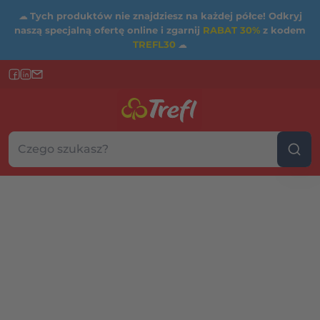
☁
Tych produktów nie znajdziesz na każdej półce! Odkryj
naszą specjalną ofertę online i zgarnij
RABAT 30%
z kodem
TREFL30
☁
Szukaj w sklepie...
Wybierz kategorię