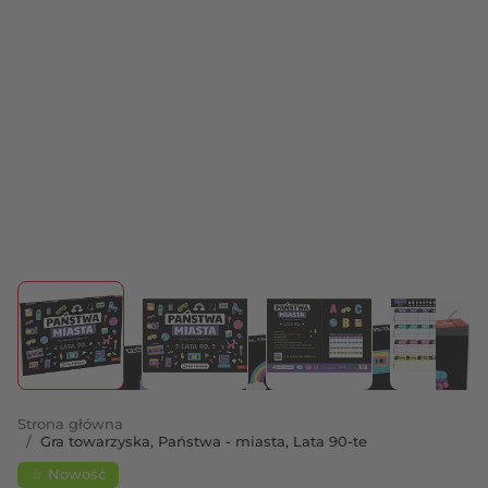
View larger image
View larger image
View larger image
View 
Strona główna
/
Gra towarzyska, Państwa - miasta, Lata 90-te
☆ Nowość