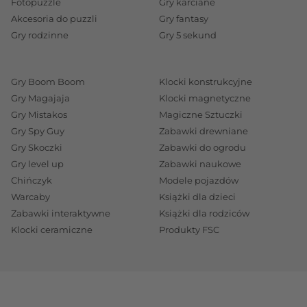
Fotopuzzle
Gry karciane
Akcesoria do puzzli
Gry fantasy
Gry rodzinne
Gry 5 sekund
Gry Boom Boom
Klocki konstrukcyjne
Gry Magajaja
Klocki magnetyczne
Gry Mistakos
Magiczne Sztuczki
Gry Spy Guy
Zabawki drewniane
Gry Skoczki
Zabawki do ogrodu
Gry level up
Zabawki naukowe
Chińczyk
Modele pojazdów
Warcaby
Książki dla dzieci
Zabawki interaktywne
Książki dla rodziców
Klocki ceramiczne
Produkty FSC