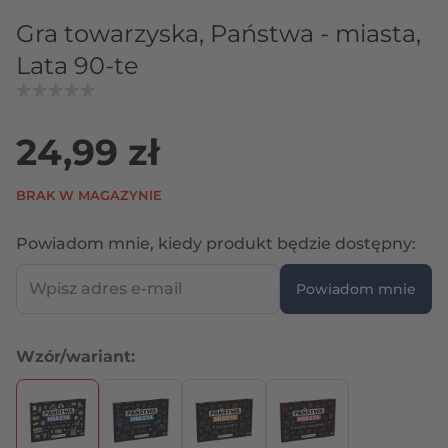
Gra towarzyska, Państwa - miasta,
Lata 90-te
24,99 zł
BRAK W MAGAZYNIE
Wpi
Powiadom mnie, kiedy produkt będzie dostępny:
Powiadom mnie
Wzór/wariant:
Naciśnij, aby pominąć karuzelę