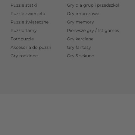
Puzzle statki
Gry dla grup i przedszkoli
Puzzle zwierzęta
Gry imprezowe
Puzzle świąteczne
Gry memory
PuzzloRamy
Pierwsze gry / 1st games
Fotopuzzle
Gry karciane
Akcesoria do puzzli
Gry fantasy
Gry rodzinne
Gry 5 sekund