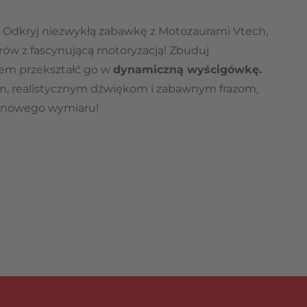
Odkryj niezwykłą zabawkę z Motozaurami Vtech,
urów z fascynującą motoryzacją! Zbuduj
tem przekształć go w
dynamiczną wyścigówkę.
rger image
m, realistycznym dźwiękom i zabawnym frazom,
e nowego wymiaru!
ień dinozaura w pojazd i baw się na dwa
etlne
– realistyczne ryki, dźwięki wykluwania się z
jeszcze większej frajdy.
aura można łatwo rozłożyć i schować z powrotem
twórz własną kolekcję dinozaurów-