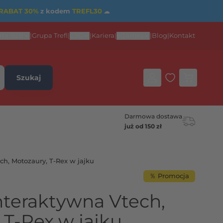
RABAT 30%
z kodem
TREFL30
☁
rta B2B
|
Grupa Trefl
|
ESG
|
Kariera
|
eGames
|
Blog
|
Kontakt
Szukaj
Darmowa dostawa
już od 150 zł
h, Motozaury, T-Rex w jajku
％ Promocja
teraktywna Vtech,
 T-Rex w jajku