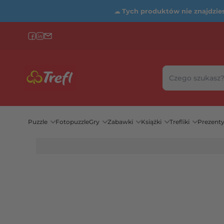
☁
Tych produktów nie znajdziesz
Szukaj w sklepie
Wybierz katego
Puzzle
Fotopuzzle
Gry
Zabawki
Książki
Trefliki
Prezent