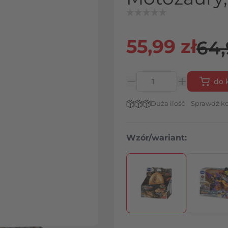
55,99 zł
64,
do 
Ilość
Stan magazynowy:
Duża ilość
Sprawdź ko
Wzór/wariant:
Naciśnij, aby pominąć karuz