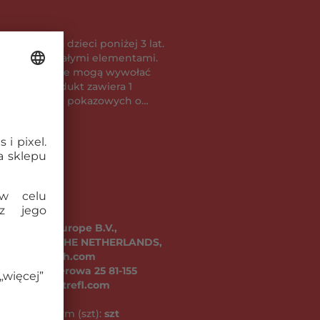
wiednie dla dzieci poniżej 3 lat.
awienia się małymi elementami.
 błyski, które mogą wywołać
ukt zawiera 1
ylko do celów pokazowych o
u nie wolno wyrzucać do śmieci
aż baterie zawierają substancje,
dliwe dla środowiska i zdrowia
ontaktować się z lokalnymi
ać informacje na temat
 BATERII Baterie
lectronics Europe B.V.,
kcie pozwalają jedynie na jego
03 DC Weert, THE NETHERLANDS,
epie, nie są natomiast
@csmail.vtech.com
gotrwałego użytkowania. W
ul. Kontenerowa 25 81-155
 używane wyłącznie baterie
fl.com, www.trefl.com
cji. Nie należy stosować baterii
ni nowych z używanymi. Nie
niu zbiorczym (szt):
szt
odzonych baterii. Baterie należy