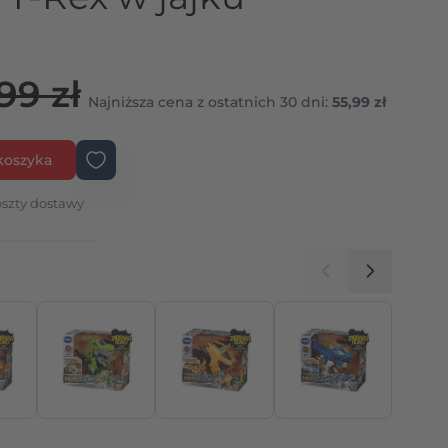
99 zł
Najniższa cena z ostatnich 30 dni:
55,99 zł
koszyka
szty dostawy
elę