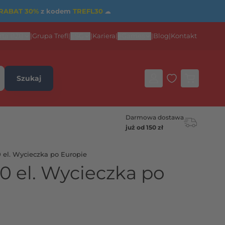
RABAT 30%
z kodem
TREFL30
☁
rta B2B
|
Grupa Trefl
|
ESG
|
Kariera
|
eGames
|
Blog
|
Kontakt
Szukaj
Darmowa dostawa
już od 150 zł
 el. Wycieczka po Europie
0 el. Wycieczka po