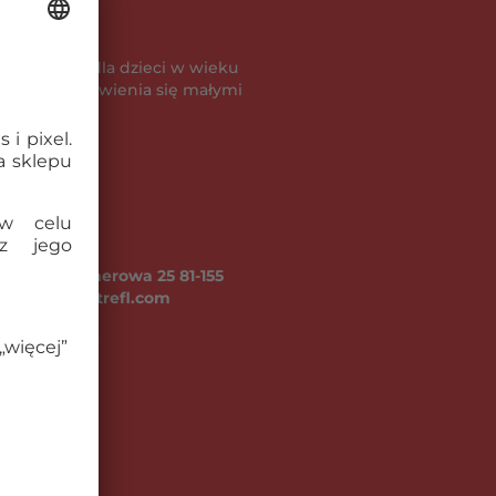
powiednie dla dzieci w wieku
je ryzyko zadławienia się małymi
A ul. Kontenerowa 25 81-155
fl.com, www.trefl.com
go (kg):
2.17