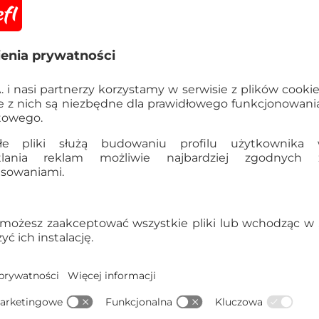
Informacje
OSTRZEŻENIE! Nieod
poniżej 3 lat. Istnie
elementami.
Szczegółowe dane
EAN:
5900511450095
Kod produktu:
45009
Dane producenta:
TREFL S
Gdynia, Polska, trefl@tre
Kraj pochodzenia:
Polska
Waga opakowania zbiorcze
5900511450095