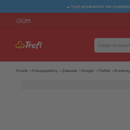
☁
Tych produktów nie znajdziesz
Szukaj w sklepie
Wybierz katego
Puzzle
Fotopuzzle
Gry
Zabawki
Książki
Trefliki
Prezent