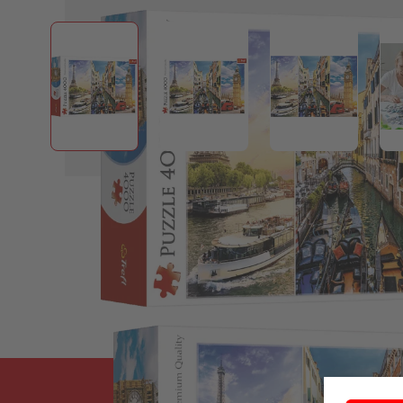
View larger image
View larger image
View larger