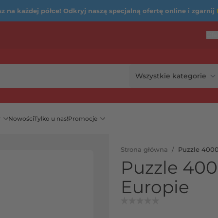
 na każdej półce! Odkryj naszą specjalną ofertę online i zgarnij
Ofe
...
rię
y
Nowości
Tylko u nas!
Promocje
Strona główna
/
Puzzle 4000
Puzzle 400
Europie