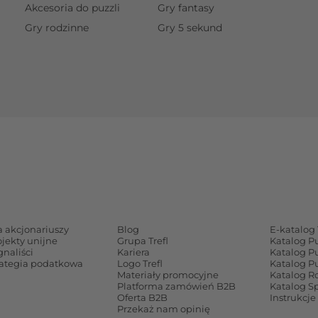
Akcesoria do puzzli
Gry fantasy
Gry rodzinne
Gry 5 sekund
a akcjonariuszy
Blog
E-katalog 
ojekty unijne
Grupa Trefl
Katalog P
gnaliści
Kariera
Katalog P
rategia podatkowa
Logo Trefl
Katalog P
Materiały promocyjne
Katalog Ro
Platforma zamówień B2B
Katalog S
Oferta B2B
Instrukcje
Przekaż nam opinię