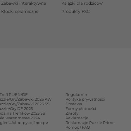
Zabawki interaktywne
Książki dla rodziców
Klocki ceramiczne
Produkty FSC
Trefl PL/EN/DE
Regulamin
uzzle/Gry/Zabawki 2026 AW
Polityka prywatności
uzzle/Gry/Zabawki 2026 SS
Dostawa
uzzle/Gry DE 2025
Formy płatności
dzina Treflików 2025 SS
Zwroty
pielwarenmesse 2024
Reklamacje
 gier UA/інструкції до гри
Reklamacje Puzzle Prime
Pomoc / FAQ