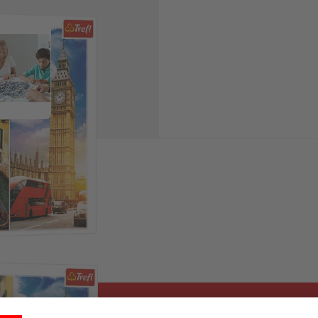
 image
View larger image