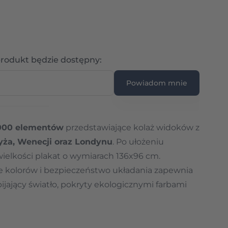
Wpisz adres e-mail
rodukt będzie dostępny:
Powiadom mnie
000 elementów
przedstawiające kolaż widoków z
yża, Wenecji oraz Londynu
. Po ułożeniu
ielkości plakat o wymiarach 136x96 cm.
e kolorów i bezpieczeństwo układania zapewnia
jający światło, pokryty ekologicznymi farbami