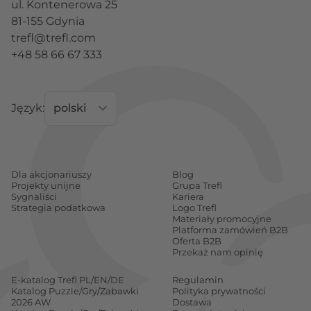
ul. Kontenerowa 25
81-155 Gdynia
trefl@trefl.com
+48 58 66 67 333
Język:
Dla akcjonariuszy
Blog
Projekty unijne
Grupa Trefl
Sygnaliści
Kariera
Strategia podatkowa
Logo Trefl
Materiały promocyjne
Platforma zamówień B2B
Oferta B2B
Przekaż nam opinię
E-katalog Trefl PL/EN/DE
Regulamin
Katalog Puzzle/Gry/Zabawki
Polityka prywatności
2026 AW
Dostawa