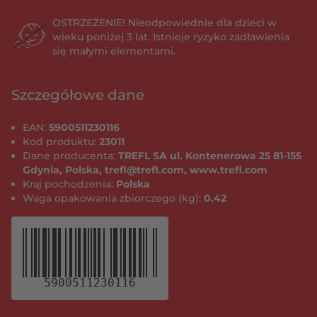
OSTRZEŻENIE! Nieodpowiednie dla dzieci w
wieku poniżej 3 lat. Istnieje ryzyko zadławienia
się małymi elementami.
Szczegółowe dane
EAN:
5900511230116
Kod produktu:
23011
Dane producenta:
TREFL SA ul. Kontenerowa 25 81-155
Gdynia, Polska, trefl@trefl.com, www.trefl.com
Kraj pochodzenia:
Polska
Waga opakowania zbiorczego (kg):
0.42
5900511230116