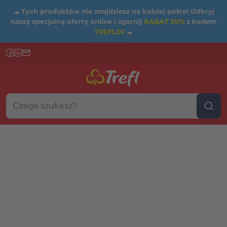
☁
Tych produktów nie znajdziesz na każdej półce! Odkryj
naszą specjalną ofertę online i zgarnij
RABAT 30%
z kodem
TREFL30
☁
Szukaj w sklepie...
Wybierz kategorię