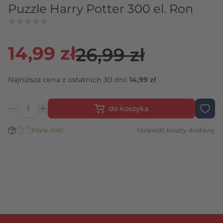
Puzzle Harry Potter 300 el. Ron
14,99 zł
26,99 zł
Najniższa cena z ostatnich 30 dni:
14,99 zł
do koszyka
Ilość
Stan magazynowy:
Mała ilość
Sprawdź koszty dostawy