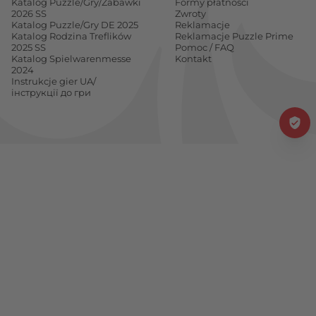
Katalog Puzzle/Gry/Zabawki
Formy płatności
2026 SS
Zwroty
Katalog Puzzle/Gry DE 2025
Reklamacje
Katalog Rodzina Treflików
Reklamacje Puzzle Prime
2025 SS
Pomoc / FAQ
Katalog Spielwarenmesse
Kontakt
2024
Instrukcje gier UA/
інструкції до гри