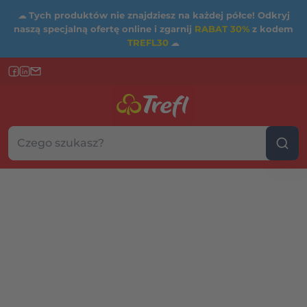
☁
Tych produktów nie znajdziesz na każdej półce! Odkryj
naszą specjalną ofertę online i zgarnij
RABAT 30%
z kodem
TREFL30
☁
Szukaj w sklepie...
Wybierz kategorię