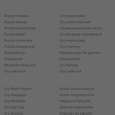
Puzzle miasta
Gry towarzyskie
Puzzle obrazy
Gry zręcznościowe
Puzzle samochody
Gry edukacyjne dla dzieci
Puzzle statki
Gry dla grup i przedszkoli
Puzzle zwierzęta
Gry imprezowe
Puzzle świąteczne
Gry memory
PuzzloRamy
Pierwsze gry / 1st games
Fotopuzzle
Gry karciane
Akcesoria do puzzli
Gry fantasy
Gry rodzinne
Gry 5 sekund
Gry Boom Boom
Klocki konstrukcyjne
Gry Magajaja
Klocki magnetyczne
Gry Mistakos
Magiczne Sztuczki
Gry Spy Guy
Zabawki drewniane
Gry Skoczki
Zabawki do ogrodu