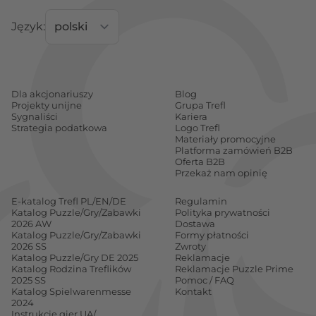
Język:
Dla akcjonariuszy
Blog
Projekty unijne
Grupa Trefl
Sygnaliści
Kariera
Strategia podatkowa
Logo Trefl
Materiały promocyjne
Platforma zamówień B2B
Oferta B2B
Przekaż nam opinię
E-katalog Trefl PL/EN/DE
Regulamin
Katalog Puzzle/Gry/Zabawki
Polityka prywatności
2026 AW
Dostawa
Katalog Puzzle/Gry/Zabawki
Formy płatności
2026 SS
Zwroty
Katalog Puzzle/Gry DE 2025
Reklamacje
Katalog Rodzina Treflików
Reklamacje Puzzle Prime
2025 SS
Pomoc / FAQ
Katalog Spielwarenmesse
Kontakt
2024
Instrukcje gier UA/