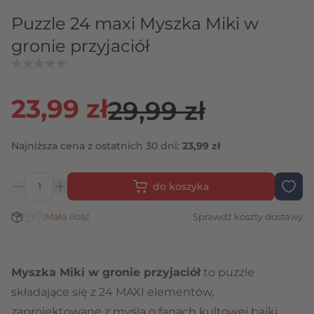
Puzzle 24 maxi Myszka Miki w
gronie przyjaciół
23,99 zł
29,99 zł
Najniższa cena z ostatnich 30 dni:
23,99 zł
do koszyka
Ilość
Stan magazynowy:
Mała ilość
Sprawdź koszty dostawy
Myszka Miki w gronie przyjaciół
to puzzle
składające się z
24 MAXI elementów
,
zaprojektowane z myślą o fanach kultowej bajki