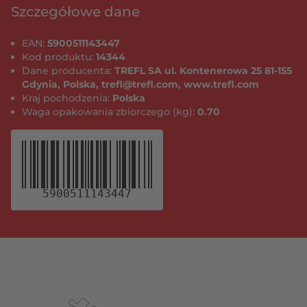
Szczegółowe dane
EAN:
5900511143447
Kod produktu:
14344
Dane producenta:
TREFL SA ul. Kontenerowa 25 81-155
Gdynia, Polska, trefl@trefl.com, www.trefl.com
Kraj pochodzenia:
Polska
Waga opakowania zbiorczego (kg):
0.70
5900511143447