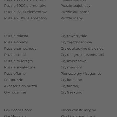
Puzzle 9000 elementów
Puzzle krajobrazy
Puzzle 13500 elementów
Puzzle kulinarne
Puzzle 21000 elementów
Puzzle mapy
Puzzle miasta
Gry towarzyskie
Puzzle obrazy
Gry zręcznościowe
Puzzle samochody
Gry edukacyjne dla dzieci
Puzzle statki
Gry dla grup i przedszkoli
Puzzle zwierzęta
Gry imprezowe
Puzzle świąteczne
Gry memory
PuzzloRamy
Pierwsze gry / 1st games
Fotopuzzle
Gry karciane
Akcesoria do puzzli
Gry fantasy
Gry rodzinne
Gry 5 sekund
Gry Boom Boom
Klocki konstrukcyjne
Gry Magajaja
Klocki magnetyczne