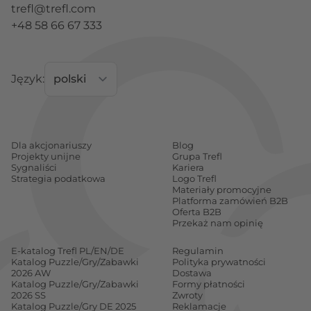
trefl@trefl.com
+48 58 66 67 333
Język:
Dla akcjonariuszy
Blog
Projekty unijne
Grupa Trefl
Sygnaliści
Kariera
Strategia podatkowa
Logo Trefl
Materiały promocyjne
Platforma zamówień B2B
Oferta B2B
Przekaż nam opinię
E-katalog Trefl PL/EN/DE
Regulamin
Katalog Puzzle/Gry/Zabawki
Polityka prywatności
2026 AW
Dostawa
Katalog Puzzle/Gry/Zabawki
Formy płatności
2026 SS
Zwroty
Katalog Puzzle/Gry DE 2025
Reklamacje