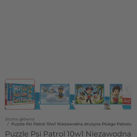
View larger image
View larger image
View larger image
View 
Strona główna
/
Puzzle Psi Patrol 10w1 Niezawodna druzyna Psiego Patrolu
Puzzle Psi Patrol 10w1 Niezawodna