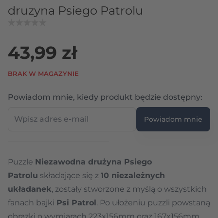
druzyna Psiego Patrolu
43,99 zł
BRAK W MAGAZYNIE
Wpi
Powiadom mnie, kiedy produkt będzie dostępny:
Powiadom mnie
Puzzle
Niezawodna drużyna Psiego
Patrolu
składające się z
10 niezależnych
układanek
, zostały stworzone z myślą o wszystkich
fanach bajki
Psi Patrol
. Po ułożeniu puzzli powstaną
obrazki o wymiarach 223x156mm oraz 167x156mm.