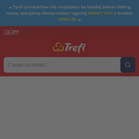
☁
Tych produktów nie znajdziesz na każdej półce! Odkryj
naszą specjalną ofertę online i zgarnij
RABAT 30%
z kodem
TREFL30
☁
Szukaj w sklepie...
Wybierz kategorię