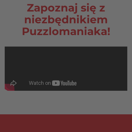
Zapoznaj się z
niezbędnikiem
Puzzlomaniaka!