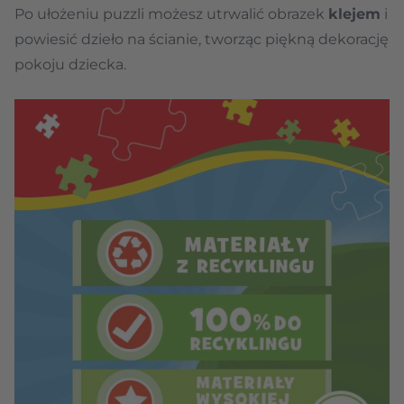
Po ułożeniu puzzli możesz utrwalić obrazek
klejem
i
powiesić dzieło na ścianie, tworząc piękną dekorację
pokoju dziecka.