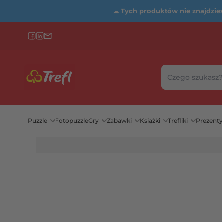
☁
Tych produktów nie znajdziesz
Szukaj w sklepie
Wybierz katego
Puzzle
Fotopuzzle
Gry
Zabawki
Książki
Trefliki
Prezent