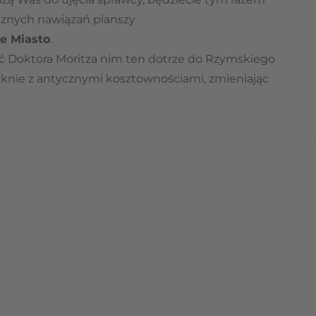
ycznych nawiązań planszy
e Miasto
.
 Doktora Moritza nim ten dotrze do Rzymskiego
rger image
View larger image
View larger image
View larger imag
Vi
eknie z antycznymi kosztownościami, zmieniając
.