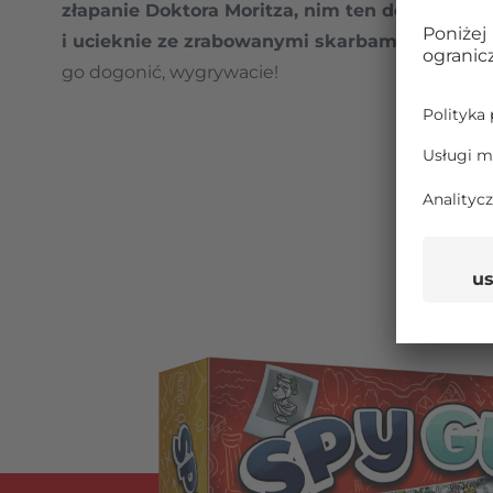
złapanie Doktora Moritza, nim ten dostanie s
i ucieknie ze zrabowanymi skarbami do nasz
go dogonić, wygrywacie!