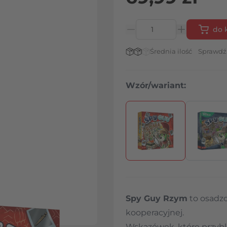
do 
Ilość
Stan magazynowy:
Średnia ilość
Sprawdź
Wzór/wariant:
Naciśnij, aby pominąć karuz
Spy Guy Rzym
to osadzo
kooperacyjnej.
Wskazówek, które przybl