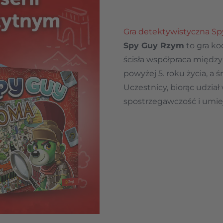
Gra detektywistyczna S
Spy Guy Rzym
to gra ko
ścisła współpraca między 
powyżej 5. roku życia, a 
Uczestnicy, biorąc udzia
spostrzegawczość i umie