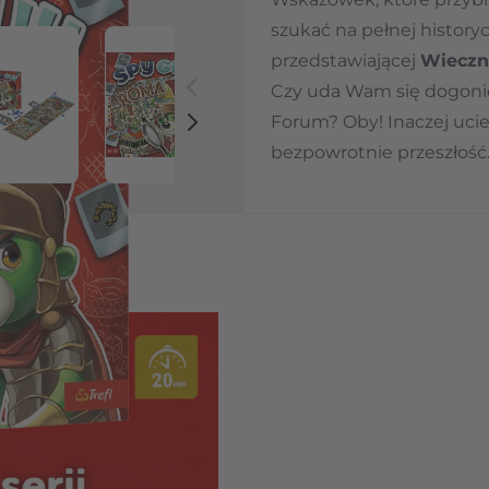
szukać na pełnej histor
przedstawiającej
Wieczn
Czy uda Wam się dogonić
 image
View larger image
View larger image
View larger image
View la
Forum? Oby! Inaczej uci
bezpowrotnie przeszłość