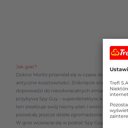
Jak grać?
Doktor Moritz przeniósł się w czasie do staroży
antyczne kosztowności. Zniknięcie starożytnych 
doprowadzi do nieodwracalnych zmian w historii
przybywa Spy Guy – superdetektyw, który pomoż
ten zrealizuje swój niecny plan i wróci do naszych
pozostały jeszcze dzieła zgromadzone w Rzyms
W grze wcielacie się w postać Spy Guya.
Waszym 