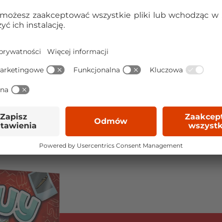
ię do Rzymskiego Forum
ych czasów.
Jeśli zdołacie