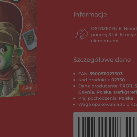
Informacje
OSTRZEŻENIE! Nieod
poniżej 3 lat. Istnie
elementami.
Szczegółowe dane
EAN:
5900511027303
Kod produktu:
02730
Dane producenta:
TREFL S
Gdynia, Polska, trefl@tre
Kraj pochodzenia:
Polska
Waga opakowania zbiorcze