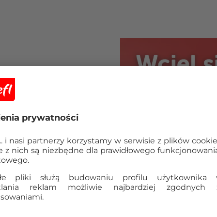
tnego Rzymu, by wykraść
dzieł sztuki na pewno
 świata! Z pomocą
e ująć złoczyńcę, nim
 czasów. Na liście Moritza
kim Forum.
zadaniem jest