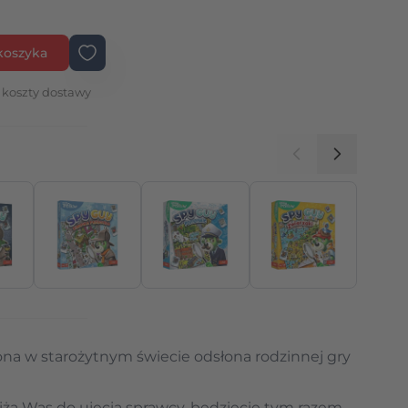
koszyka
 koszty dostawy
elę
na w starożytnym świecie odsłona rodzinnej gry
iżą Was do ujęcia sprawcy, będziecie tym razem