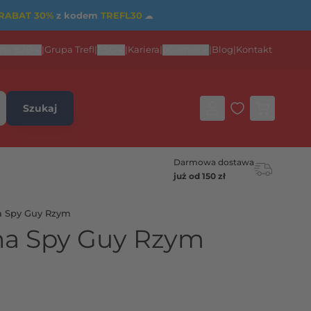
RABAT 30%
z kodem
TREFL30
☁
rta B2B
|
Grupa Trefl
|
ESG
|
Kariera
|
eGames
|
Blog
|
Kontakt
Szukaj
Darmowa dostawa
już od 150 zł
a Spy Guy Rzym
na Spy Guy Rzym