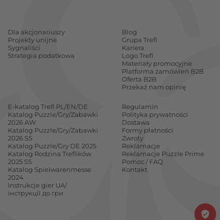
Dla akcjonariuszy
Blog
Projekty unijne
Grupa Trefl
Sygnaliści
Kariera
Strategia podatkowa
Logo Trefl
Materiały promocyjne
Platforma zamówień B2B
Oferta B2B
Przekaż nam opinię
E-katalog Trefl PL/EN/DE
Regulamin
Katalog Puzzle/Gry/Zabawki
Polityka prywatności
2026 AW
Dostawa
Katalog Puzzle/Gry/Zabawki
Formy płatności
2026 SS
Zwroty
Katalog Puzzle/Gry DE 2025
Reklamacje
Katalog Rodzina Treflików
Reklamacje Puzzle Prime
2025 SS
Pomoc / FAQ
Katalog Spielwarenmesse
Kontakt
2024
Instrukcje gier UA/
інструкції до гри