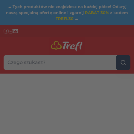
☁
Tych produktów nie znajdziesz na każdej półce! Odkryj
naszą specjalną ofertę online i zgarnij
RABAT 30%
z kodem
TREFL30
☁
Szukaj w sklepie...
Wybierz kategorię