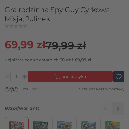
Gra rodzinna Spy Guy Cyrkowa
Misja, Julinek
69,99 zł
79,99 zł
Najniższa cena z ostatnich 30 dni:
69,99 zł
do koszyka
Ilość
Stan magazynowy:
Duża ilość
Sprawdź koszty dostawy
Wzór/wariant:
Naciśnij, aby pominąć karuzelę