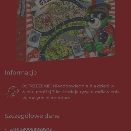
Informacje
OSTRZEŻENIE! Nieodpowiednie dla dzieci w
wieku poniżej 3 lat. Istnieje ryzyko zadławienia
się małymi elementami.
Szczegółowe dane
EAN:
5900511029673