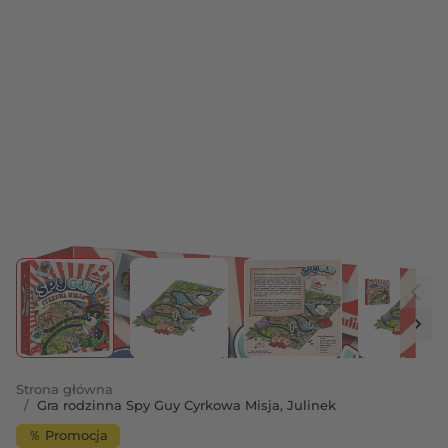
View larger image
View larger image
View larger image
View 
Strona główna
/
Gra rodzinna Spy Guy Cyrkowa Misja, Julinek
％ Promocja