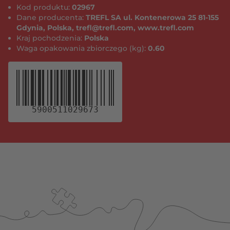
Kod produktu:
02967
Dane producenta:
TREFL SA ul. Kontenerowa 25 81-155
Gdynia, Polska, trefl@trefl.com, www.trefl.com
Kraj pochodzenia:
Polska
Waga opakowania zbiorczego (kg):
0.60
5900511029673