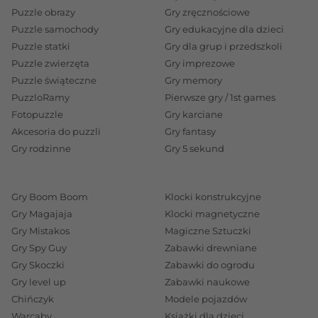
Puzzle obrazy
Gry zręcznościowe
Puzzle samochody
Gry edukacyjne dla dzieci
Puzzle statki
Gry dla grup i przedszkoli
Puzzle zwierzęta
Gry imprezowe
Puzzle świąteczne
Gry memory
PuzzloRamy
Pierwsze gry / 1st games
Fotopuzzle
Gry karciane
Akcesoria do puzzli
Gry fantasy
Gry rodzinne
Gry 5 sekund
Gry Boom Boom
Klocki konstrukcyjne
Gry Magajaja
Klocki magnetyczne
Gry Mistakos
Magiczne Sztuczki
Gry Spy Guy
Zabawki drewniane
Gry Skoczki
Zabawki do ogrodu
Gry level up
Zabawki naukowe
Chińczyk
Modele pojazdów
Warcaby
Książki dla dzieci