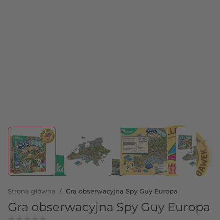
View larger image
View larger image
View larger image
View 
Strona główna
/
Gra obserwacyjna Spy Guy Europa
Gra obserwacyjna Spy Guy Europa