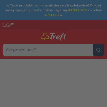
☁
Tych produktów nie znajdziesz na każdej półce! Odkryj
naszą specjalną ofertę online i zgarnij
RABAT 30%
z kodem
TREFL30
☁
Szukaj w sklepie...
Wybierz kategorię