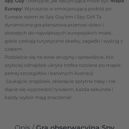
Spy Guy
i odkryjcie, jak fascynująca może być
mapa
Europy
! Wyruszcie w emocjonującą podróż po
Europie razem ze Spy Guy’em i Spy Girl! Ta
dynamiczna gra planszowa przenosi dzieci i
dorosłych do największych europejskich miast,
gdzie czekają turystyczne skarby, zagadki i wyścig z
czasem.
Podzielcie się na dwie drużyny i sprawdźcie, kto
szybciej odnajdzie ukryte trofea rozsiane po mapie
pełnej szczegółów i barwnych ilustracji.
Szukajcie znajdziek, obierajcie sprytne trasy i nie
dajcie się wyprzedzić rywalom, każda sekunda i
każdy wybór mają znaczenie!
Opis /
Gra obserwacyjna Spy