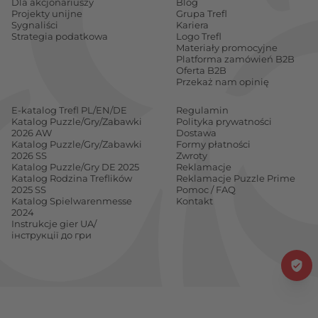
Dla akcjonariuszy
Blog
Projekty unijne
Grupa Trefl
Sygnaliści
Kariera
Strategia podatkowa
Logo Trefl
Materiały promocyjne
Platforma zamówień B2B
Oferta B2B
Przekaż nam opinię
E-katalog Trefl PL/EN/DE
Regulamin
Katalog Puzzle/Gry/Zabawki
Polityka prywatności
2026 AW
Dostawa
Katalog Puzzle/Gry/Zabawki
Formy płatności
2026 SS
Zwroty
Katalog Puzzle/Gry DE 2025
Reklamacje
Katalog Rodzina Treflików
Reklamacje Puzzle Prime
2025 SS
Pomoc / FAQ
Katalog Spielwarenmesse
Kontakt
2024
Instrukcje gier UA/
інструкції до гри