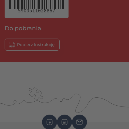
5900511028867
Do pobrania
Pobierz Instrukcję