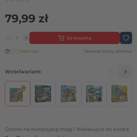
79,99 zł
do koszyka
Ilość
Stan magazynowy:
Mała ilość
Sprawdź koszty dostawy
Wzór/wariant:
Naciśnij, aby pominąć karuzelę
Gotowi na europejską misję? Wskakujcie do świata