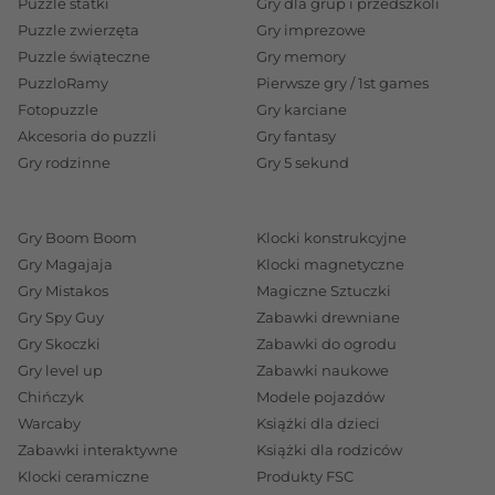
Puzzle statki
Gry dla grup i przedszkoli
Puzzle zwierzęta
Gry imprezowe
Puzzle świąteczne
Gry memory
PuzzloRamy
Pierwsze gry / 1st games
Fotopuzzle
Gry karciane
Akcesoria do puzzli
Gry fantasy
Gry rodzinne
Gry 5 sekund
Gry Boom Boom
Klocki konstrukcyjne
Gry Magajaja
Klocki magnetyczne
Gry Mistakos
Magiczne Sztuczki
Gry Spy Guy
Zabawki drewniane
Gry Skoczki
Zabawki do ogrodu
Gry level up
Zabawki naukowe
Chińczyk
Modele pojazdów
Warcaby
Książki dla dzieci
Zabawki interaktywne
Książki dla rodziców
Klocki ceramiczne
Produkty FSC