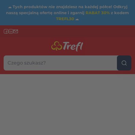
☁
Tych produktów nie znajdziesz na każdej półce! Odkryj
naszą specjalną ofertę online i zgarnij
RABAT 30%
z kodem
TREFL30
☁
Szukaj w sklepie...
Wybierz kategorię