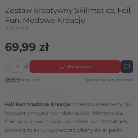
Zestaw kreatywny Skillmatics, Foil
Fun, Modowe Kreacje
69,99 zł
do koszyka
Ilość
Stan magazynowy:
Duża ilość
Sprawdź koszty dostawy
Foil Fun Modowe Kreacje
to zestaw kreatywny do
tworzenia magicznych dzieł sztuki. Kolorowe tła,
folie i piankowe naklejki w przeróżnych kształtach,
pozwolą dziecku wykreować własny świat pełen