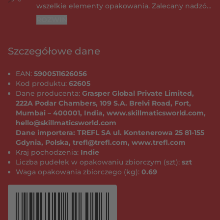
wszelkie elementy opakowania. Zalecany nadzór
osoby dorosłej. Do pewnych materiałów naklejki
ROZWIŃ
mogą się przykleić na stałe. Radzimy, aby przed
przyklejeniem naklejki do wybranego materiału
wykonać test na jego niewidocznej części –
Szczegółowe dane
pozwoli to sprawdzić, czy naklejkę będzie można
bez problemu usunąć. Z biegiem czasu naklejki
EAN:
5900511626056
mogą przykleić się na stałe do dowolnego
Kod produktu:
62605
rodzaju materiału. Zawartość może różnić się od
Dane producenta:
Grasper Global Private Limited,
tej przedstawionej na zdjęciach. Opakowanie
222A Podar Chambers, 109 S.A. Brelvi Road, Fort,
należy zachować, ponieważ zawiera ważne
Mumbai – 400001, India, www.skillmaticsworld.com,
informacje.
hello@skillmaticsworld.com
Dane importera: TREFL SA ul. Kontenerowa 25 81-155
Gdynia, Polska, trefl@trefl.com, www.trefl.com
Kraj pochodzenia:
Indie
Liczba pudełek w opakowaniu zbiorczym (szt):
szt
Waga opakowania zbiorczego (kg):
0.69