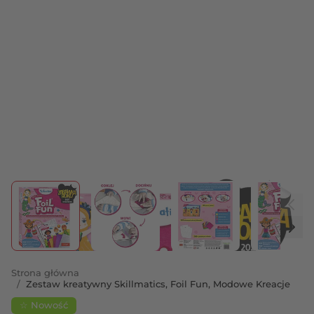
View larger image
View larger image
View larger image
View 
Strona główna
/
Zestaw kreatywny Skillmatics, Foil Fun, Modowe Kreacje
☆ Nowość