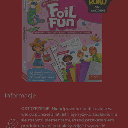
Informacje
OSTRZEŻENIE! Nieodpowiednie dla dzieci w
wieku poniżej 3 lat. Istnieje ryzyko zadławienia
się małymi elementami. Przed przekazaniem
produktu dziecku należy zdjąć i wyrzucić