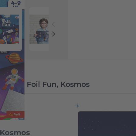
 image
View larger image
View larger image
View larger image
View la
matics, Foil Fun, Kosmos
 – Kosmos