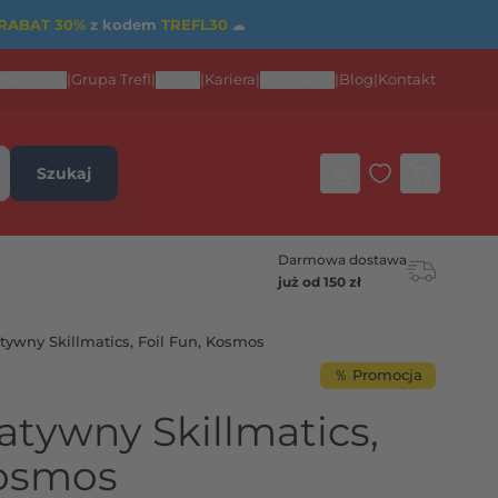
RABAT 30%
z kodem
TREFL30
☁
rta B2B
|
Grupa Trefl
|
ESG
|
Kariera
|
eGames
|
Blog
|
Kontakt
Szukaj
Darmowa dostawa
już od 150 zł
tywny Skillmatics, Foil Fun, Kosmos
％ Promocja
atywny Skillmatics,
Kosmos