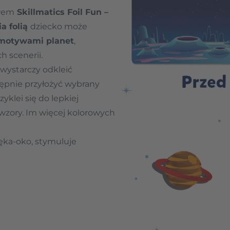
awem
Skillmatics Foil Fun –
a folią
dziecko może
 motywami planet
,
h scenerii.
 wystarczy odkleić
tępnie przyłożyć wybrany
zyklei się do lepkiej
wzory. Im więcej kolorowych
!
ęka-oko, stymuluje