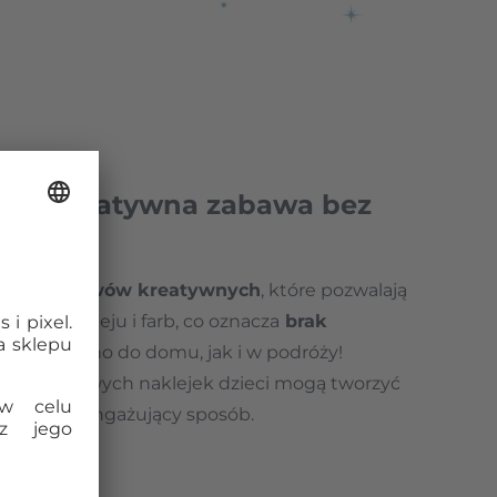
Fun – kreatywna zabawa bez
eria
zestawów kreatywnych
, które pozwalają
z użycia kleju i farb, co oznacza
brak
ealne zarówno do domu, jak i w podróży!
zy i piankowych naklejek dzieci mogą tworzyć
 prosty i angażujący sposób.