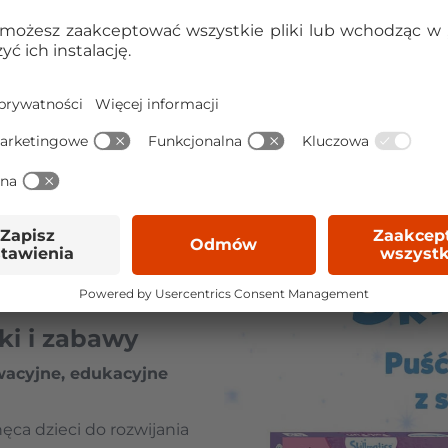
uki i zabawy
wacyjne, edukacyjne
ęca dzieci do rozwijania