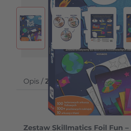
View larger image
View larger image
View larger
Opis /
Zestaw kreatywny Skill
Zestaw Skillmatics Foil Fun