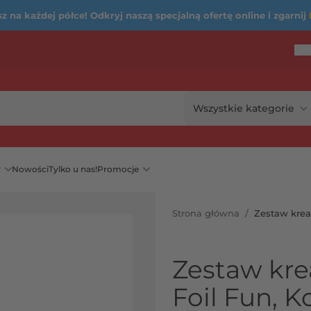
 na każdej półce! Odkryj naszą specjalną ofertę online i zgarnij
Ofe
...
rię
y
Nowości
Tylko u nas!
Promocje
Strona główna
/
Zestaw krea
Zestaw kre
Foil Fun, 