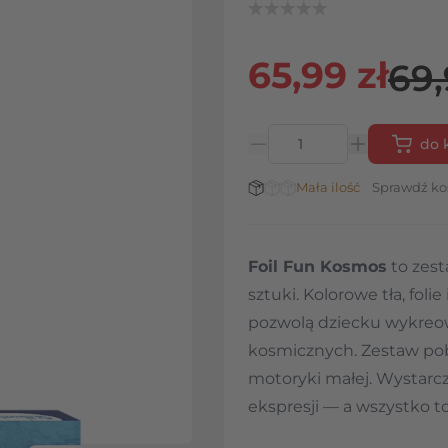
65,99 zł
69,
do 
Ilość
Stan magazynowy:
Mała ilość
Sprawdź ko
Foil Fun Kosmos
to zest
sztuki. Kolorowe tła, foli
pozwolą dziecku wykreo
kosmicznych. Zestaw pob
motoryki małej. Wystarcz
ekspresji — a wszystko t