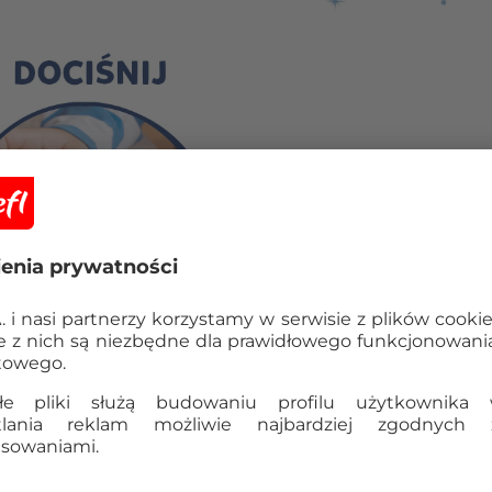
Skillmatics Foil 
bałaganu
Foil Fun od Skillmatics
to s
dzieciom ozdabiać obrazki be
brudzenia i bałagan
u – id
Przy użyciu foliowych arkus
połyskujące dzieła sztuki
w