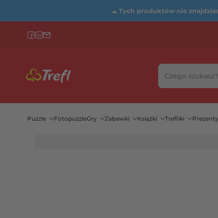
☁
Tych produktów nie znajdziesz
Szukaj w sklepie
Wybierz katego
Puzzle
Fotopuzzle
Gry
Zabawki
Książki
Trefliki
Prezent