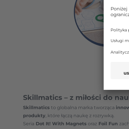
Skillmatics – z miłości do na
Skillmatics
to globalna marka tworząca
inno
produkty
, które łączą naukę z rozrywką.
Seria
Dot It! With Magnets
oraz
Foil Fun
zach