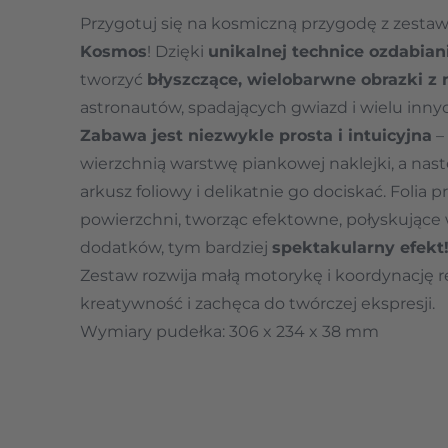
Przygotuj się na kosmiczną przygodę z zest
Kosmos
! Dzięki
unikalnej technice ozdabiani
tworzyć
błyszczące, wielobarwne obrazki z
astronautów, spadających gwiazd i wielu innyc
Zabawa jest niezwykle prosta i intuicyjna
–
wierzchnią warstwę piankowej naklejki, a nas
arkusz foliowy i delikatnie go dociskać. Folia pr
powierzchni, tworząc efektowne, połyskujące 
dodatków, tym bardziej
spektakularny efekt
Zestaw rozwija małą motorykę i koordynację r
kreatywność i zachęca do twórczej ekspresji.
Wymiary pudełka: 306 x 234 x 38 mm