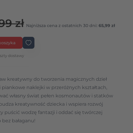
99 zł
Najniższa cena z ostatnich 30 dni:
65,99 zł
koszyka
szty dostawy
aw kreatywny do tworzenia magicznych dzieł
e i piankowe naklejki w przeróżnych kształtach,
wać własny świat pełen kosmonautów i statków
udza kreatywność dziecka i wspiera rozwój
y puścić wodzę fantazji i oddać się twórczej
o bez bałaganu!