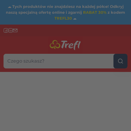
☁
Tych produktów nie znajdziesz na każdej półce! Odkryj
naszą specjalną ofertę online i zgarnij
RABAT 30%
z kodem
TREFL30
☁
Szukaj w sklepie...
Wybierz kategorię