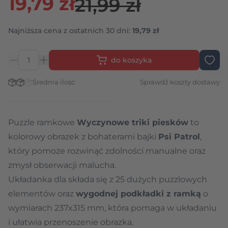
19,79 zł
21,99 zł
Najniższa cena z ostatnich 30 dni:
19,79 zł
do koszyka
Ilość
Stan magazynowy:
Średnia ilość
Sprawdź koszty dostawy
Puzzle ramkowe
Wyczynowe triki piesków
to
kolorowy obrazek z bohaterami bajki
Psi Patrol
,
który pomoże rozwinąć zdolności manualne oraz
zmysł obserwacji malucha.
Układanka dla składa się z 25 dużych puzzlowych
elementów oraz
wygodnej podkładki z ramką
o
wymiarach 237x315 mm, która pomaga w układaniu
i ułatwia przenoszenie obrazka.