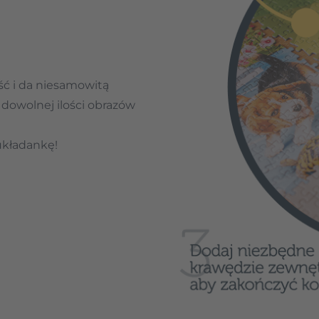
Całkowity wymiar układa
to
1 985,6 x 928 mm
*.
Pobierz
plakat ułatwia
ć i da niesamowitą
*Panele/poszczególne uk
 dowolnej ilości obrazów
połączyć w dowolny spos
inny wymiar całej kompoz
układankę!