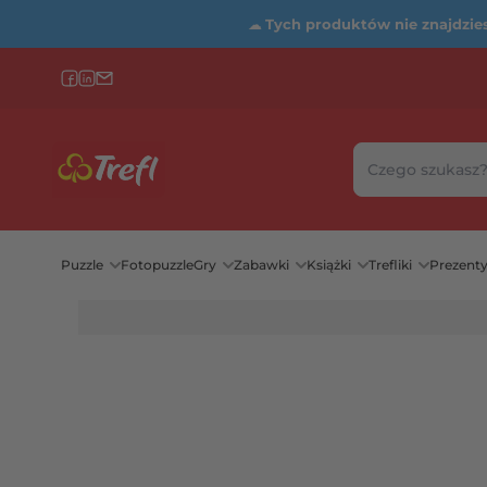
☁
Tych produktów nie znajdziesz
Szukaj w sklepie
Wybierz katego
Puzzle
Fotopuzzle
Gry
Zabawki
Książki
Trefliki
Prezent