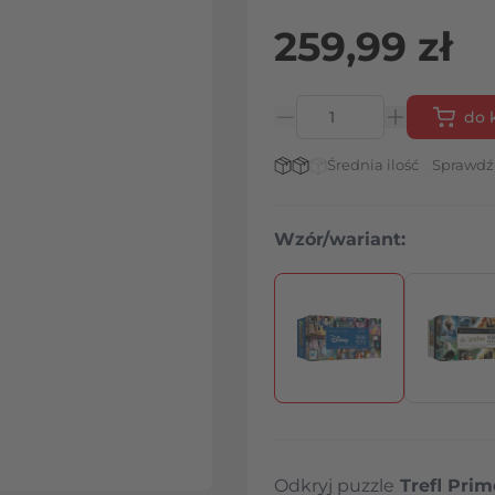
259,99 zł
do 
Ilość
Stan magazynowy:
Średnia ilość
Sprawdź
Wzór/wariant:
Naciśnij, aby pominąć karuz
Odkryj puzzle
Trefl Pri