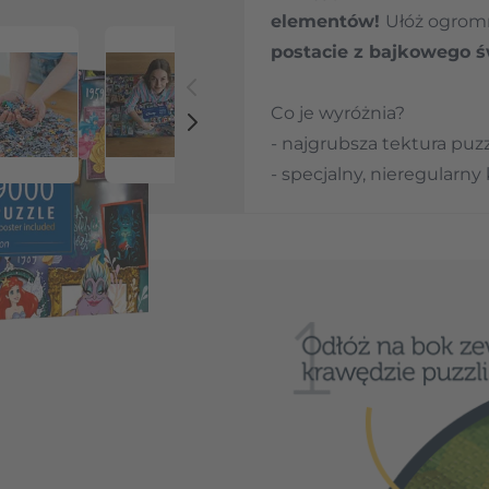
elementów!
Ułóż ogrom
postacie z bajkowego ś
Co je wyróżnia?
 image
View larger image
View larger image
View larger image
View la
- najgrubsza tektura puz
- specjalny, nieregularny
- układankę można przenos
6 układanek puzzlowy
gigantyczny obraz zapro
wyobraźni i stworzyć wł
Puzzle to świetny trenin
ćwiczenie koncentracji, 
prezent dla pasjonatów pu