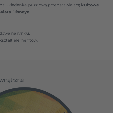
ną układankę puzzlową przedstawiającą
kultowe
wiata Disneya
!
rger image
View larger image
View larger image
zlowa na rynku,
 kształt elementów,
ić oraz obracać, bez obawy o to, że się rozsypie.
ch
(każda po 1500 elementów) możesz połączyć w
ponowany na plakacie lub puścić wodze
asną kompozycję!
g pamięci, rozwój zdolności manualnych,
cierpliwości i spostrzegawczości. Wyjątkowy
zzli, dorosłych i dzieci powyżej 12. roku życia.