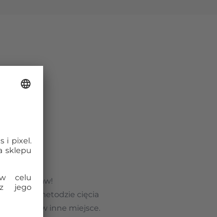
układankę,
ypie? Bez obaw!
 specjalnej metodzie cięcia
oje puzzle w inne miejsce.