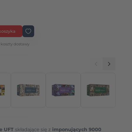
koszyka
 koszty dostawy
elę
me UFT
składające się z
imponujących 9000