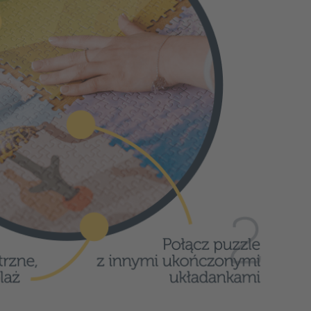
nki połączonej w sugerowany przez nas sposób
jący układanie
.
ładanki dzięki technologii UFT można także
ób. Indywidualny sposób połączenia definiuje
ycji.