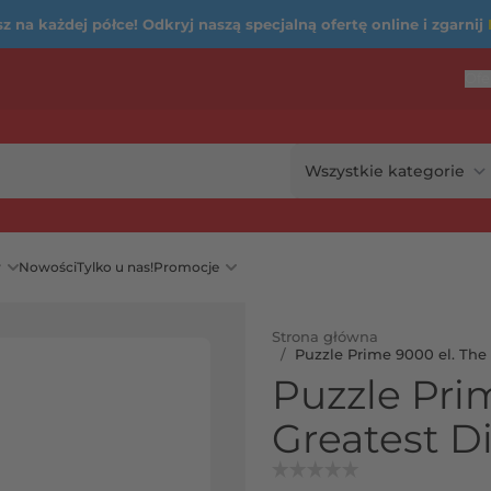
 na każdej półce! Odkryj naszą specjalną ofertę online i zgarnij
Ofe
...
rię
y
Nowości
Tylko u nas!
Promocje
Strona główna
/
Puzzle Prime 9000 el. The 
Puzzle Pri
Greatest D