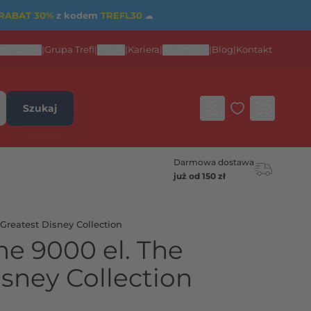
RABAT 30%
z kodem
TREFL30
☁
rta B2B
|
Grupa Trefl
|
ESG
|
Kariera
|
eGames
|
Blog
|
Kontakt
Szukaj
Darmowa dostawa
już od 150 zł
Greatest Disney Collection
me 9000 el. The
isney Collection