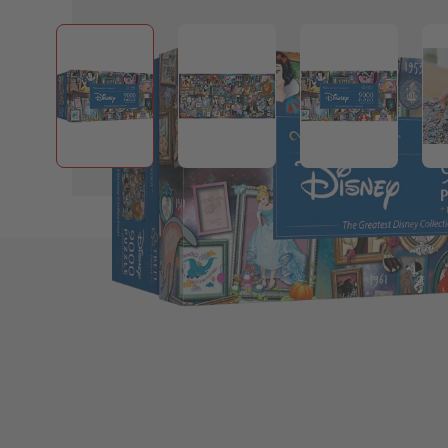
View larger image
View larger image
View larger