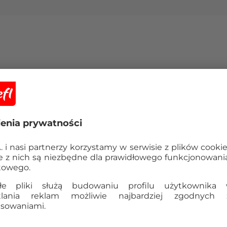
Przenoś i obracaj
Chcesz przenieść swoją 
ale boisz się, że się rozs
Dzięki silnej strukturze i
sprawnie przeniesiesz sw