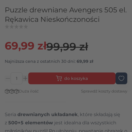
Puzzle drewniane Avengers 505 el.
Rękawica Nieskończoności
69,99 zł
99,99 zł
Najniższa cena z ostatnich 30 dni:
69,99 zł
do koszyka
Ilość
Stan magazynowy:
Duża ilość
Sprawdź koszty dostawy
Seria
drewnianych układanek
, które składają się
z
500+5 elementów
jest idealna dla wszystkich
miłośników puzzli! Po ułożeniu, powstanie obrazek o