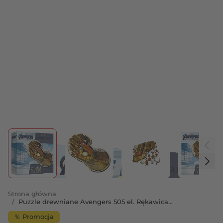
View larger image
View larger image
View larger image
View 
Strona główna
/
Puzzle drewniane Avengers 505 el. Rękawica
Nieskończoności
％ Promocja