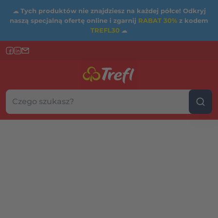
☁
Tych produktów nie znajdziesz na każdej półce! Odkryj
naszą specjalną ofertę online i zgarnij
RABAT 30%
z kodem
TREFL30
☁
Szukaj w sklepie...
Wybierz kategorię