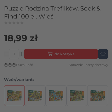
Puzzle Rodzina Treflików, Seek &
Find 100 el. Wieś
18,99 zł
do koszyka
Ilość
Stan magazynowy:
Duża ilość
Sprawdź koszty dostawy
Wzór/wariant:
Naciśnij, aby pominąć karuzelę