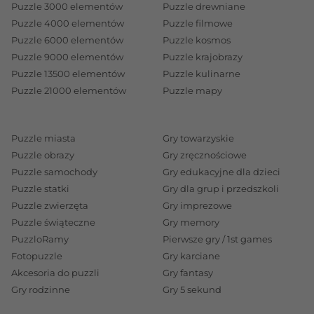
Puzzle 3000 elementów
Puzzle drewniane
Puzzle 4000 elementów
Puzzle filmowe
Puzzle 6000 elementów
Puzzle kosmos
Puzzle 9000 elementów
Puzzle krajobrazy
Puzzle 13500 elementów
Puzzle kulinarne
Puzzle 21000 elementów
Puzzle mapy
Puzzle miasta
Gry towarzyskie
Puzzle obrazy
Gry zręcznościowe
Puzzle samochody
Gry edukacyjne dla dzieci
Puzzle statki
Gry dla grup i przedszkoli
Puzzle zwierzęta
Gry imprezowe
Puzzle świąteczne
Gry memory
PuzzloRamy
Pierwsze gry / 1st games
Fotopuzzle
Gry karciane
Akcesoria do puzzli
Gry fantasy
Gry rodzinne
Gry 5 sekund