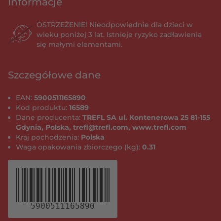
Informacje
OSTRZEŻENIE! Nieodpowiednie dla dzieci w
wieku poniżej 3 lat. Istnieje ryzyko zadławienia
się małymi elementami.
Szczegółowe dane
EAN:
5900511165890
Kod produktu:
16589
Dane producenta:
TREFL SA ul. Kontenerowa 25 81-155
Gdynia, Polska, trefl@trefl.com, www.trefl.com
Kraj pochodzenia:
Polska
Waga opakowania zbiorczego (kg):
0.31
5900511165890