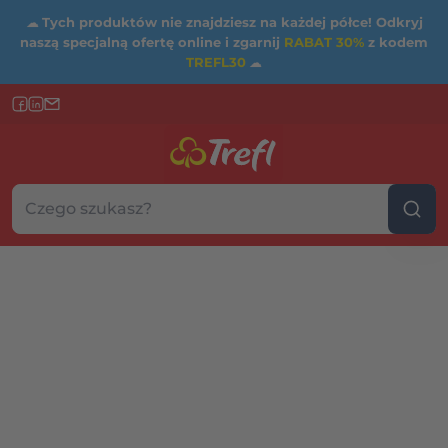
☁
Tych produktów nie znajdziesz na każdej półce! Odkryj
naszą specjalną ofertę online i zgarnij
RABAT 30%
z kodem
TREFL30
☁
Szukaj w sklepie...
Wybierz kategorię