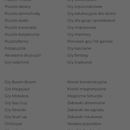
Puzzle obrazy
Gry zręcznościowe
Puzzle samochody
Gry edukacyjne dla dzieci
Puzzle statki
Gry dla grup i przedszkoli
Puzzle zwierzęta
Gry imprezowe
Puzzle świąteczne
Gry memory
PuzzloRamy
Pierwsze gry / 1st games
Fotopuzzle
Gry karciane
Akcesoria do puzzli
Gry fantasy
Gry rodzinne
Gry 5 sekund
Gry Boom Boom
Klocki konstrukcyjne
Gry Magajaja
Klocki magnetyczne
Gry Mistakos
Magiczne Sztuczki
Gry Spy Guy
Zabawki drewniane
Gry Skoczki
Zabawki do ogrodu
Gry level up
Zabawki naukowe
Chińczyk
Modele pojazdów