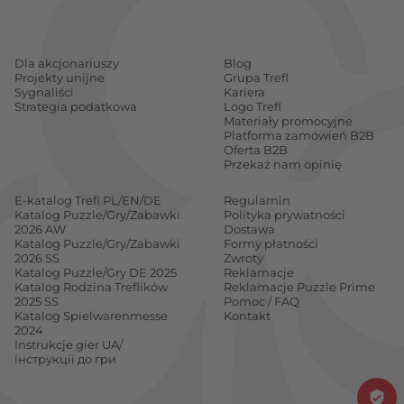
Dla akcjonariuszy
Blog
Projekty unijne
Grupa Trefl
Sygnaliści
Kariera
Strategia podatkowa
Logo Trefl
Materiały promocyjne
Platforma zamówień B2B
Oferta B2B
Przekaż nam opinię
E-katalog Trefl PL/EN/DE
Regulamin
Katalog Puzzle/Gry/Zabawki
Polityka prywatności
2026 AW
Dostawa
Katalog Puzzle/Gry/Zabawki
Formy płatności
2026 SS
Zwroty
Katalog Puzzle/Gry DE 2025
Reklamacje
Katalog Rodzina Treflików
Reklamacje Puzzle Prime
2025 SS
Pomoc / FAQ
Katalog Spielwarenmesse
Kontakt
2024
Instrukcje gier UA/
інструкції до гри