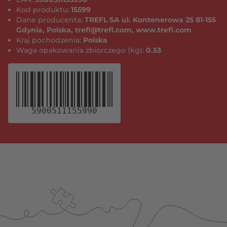
Kod produktu:
15599
Dane producenta:
TREFL SA ul. Kontenerowa 25 81-155
Gdynia, Polska, trefl@trefl.com, www.trefl.com
Kraj pochodzenia:
Polska
Waga opakowania zbiorczego (kg):
0.53
5900511155990