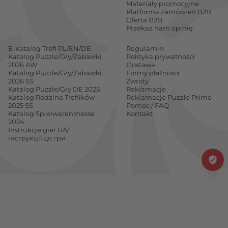
Materiały promocyjne
Platforma zamówień B2B
Oferta B2B
Przekaż nam opinię
E-katalog Trefl PL/EN/DE
Regulamin
Katalog Puzzle/Gry/Zabawki
Polityka prywatności
2026 AW
Dostawa
Katalog Puzzle/Gry/Zabawki
Formy płatności
2026 SS
Zwroty
Katalog Puzzle/Gry DE 2025
Reklamacje
Katalog Rodzina Treflików
Reklamacje Puzzle Prime
2025 SS
Pomoc / FAQ
Katalog Spielwarenmesse
Kontakt
2024
Instrukcje gier UA/
інструкції до гри