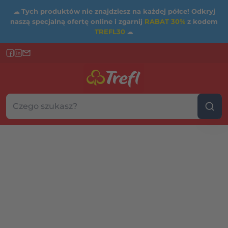
☁
Tych produktów nie znajdziesz na każdej półce! Odkryj
naszą specjalną ofertę online i zgarnij
RABAT 30%
z kodem
TREFL30
☁
Szukaj w sklepie...
Wybierz kategorię