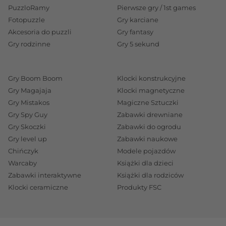
PuzzloRamy
Pierwsze gry / 1st games
Fotopuzzle
Gry karciane
Akcesoria do puzzli
Gry fantasy
Gry rodzinne
Gry 5 sekund
Gry Boom Boom
Klocki konstrukcyjne
Gry Magajaja
Klocki magnetyczne
Gry Mistakos
Magiczne Sztuczki
Gry Spy Guy
Zabawki drewniane
Gry Skoczki
Zabawki do ogrodu
Gry level up
Zabawki naukowe
Chińczyk
Modele pojazdów
Warcaby
Książki dla dzieci
Zabawki interaktywne
Książki dla rodziców
Klocki ceramiczne
Produkty FSC