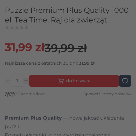
Puzzle Premium Plus Quality 1000
el. Tea Time: Raj dla zwierząt
31,99 zł
39,99 zł
Najniższa cena z ostatnich 30 dni:
31,99 zł
do koszyka
Ilość
Stan magazynowy:
Średnia ilość
Sprawdź koszty dostawy
Premium Plus Quality
— nowa jakość układania
puzzli.
Poznaj układanki, które wyróżnia doskonałe