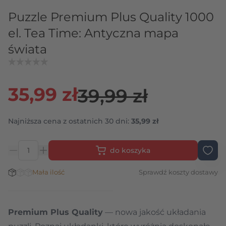
Puzzle Premium Plus Quality 1000
el. Tea Time: Antyczna mapa
świata
35,99 zł
39,99 zł
Najniższa cena z ostatnich 30 dni:
35,99 zł
do koszyka
Ilość
Stan magazynowy:
Mała ilość
Sprawdź koszty dostawy
Premium Plus Quality
— nowa jakość układania