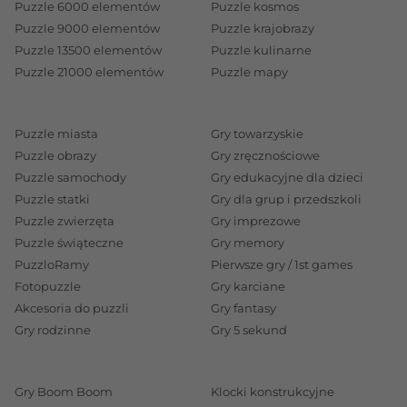
Puzzle 6000 elementów
Puzzle kosmos
Puzzle 9000 elementów
Puzzle krajobrazy
Puzzle 13500 elementów
Puzzle kulinarne
Puzzle 21000 elementów
Puzzle mapy
Puzzle miasta
Gry towarzyskie
Puzzle obrazy
Gry zręcznościowe
Puzzle samochody
Gry edukacyjne dla dzieci
Puzzle statki
Gry dla grup i przedszkoli
Puzzle zwierzęta
Gry imprezowe
Puzzle świąteczne
Gry memory
PuzzloRamy
Pierwsze gry / 1st games
Fotopuzzle
Gry karciane
Akcesoria do puzzli
Gry fantasy
Gry rodzinne
Gry 5 sekund
Gry Boom Boom
Klocki konstrukcyjne