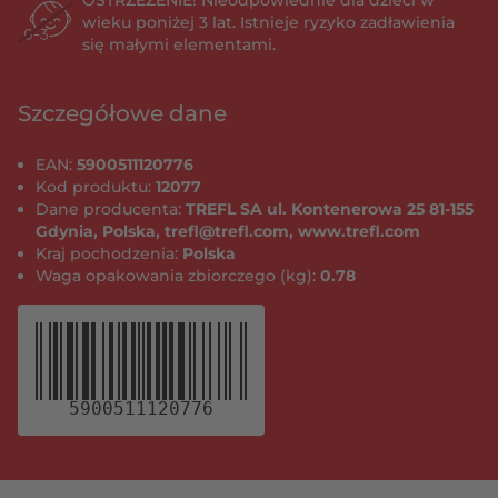
OSTRZEŻENIE! Nieodpowiednie dla dzieci w
wieku poniżej 3 lat. Istnieje ryzyko zadławienia
się małymi elementami.
Szczegółowe dane
EAN:
5900511120776
Kod produktu:
12077
Dane producenta:
TREFL SA ul. Kontenerowa 25 81-155
Gdynia, Polska, trefl@trefl.com, www.trefl.com
Kraj pochodzenia:
Polska
Waga opakowania zbiorczego (kg):
0.78
5900511120776