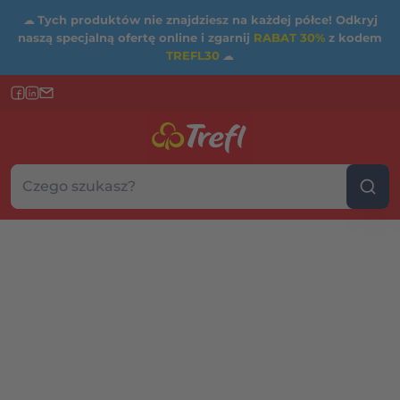
☁
Tych produktów nie znajdziesz na każdej półce! Odkryj
naszą specjalną ofertę online i zgarnij
RABAT 30%
z kodem
TREFL30
☁
Szukaj w sklepie...
Wybierz kategorię