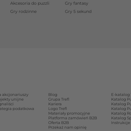
Akcesoria do puzzli
Gry fantasy
Gry rodzinne
Gry 5 sekund
a akcjonariuszy
Blog
E-katalog 
ojekty unijne
Grupa Trefl
Katalog P
gnaliści
Kariera
Katalog P
rategia podatkowa
Logo Trefl
Katalog P
Materiały promocyjne
Katalog Ro
Platforma zamówień B2B
Katalog S
Oferta B2B
Instrukcje
Przekaż nam opinię