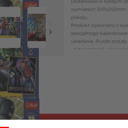
Dodatkowo w każdym zes
wymiarach 300x250mm z 
pokoju.
Produkt wykonano z wyso
 image
View larger image
View larger image
specjalnego kalandrowane
układanie. Puzzle został
użyte materiały ekologic