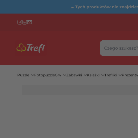
☁
Tych produktów nie znajdziesz
Szukaj w sklepie
Wybierz katego
Puzzle
Fotopuzzle
Gry
Zabawki
Książki
Trefliki
Prezent