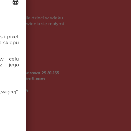
powiednie dla dzieci w wieku
je ryzyko zadławienia się małymi
A ul. Kontenerowa 25 81-155
fl.com, www.trefl.com
go (kg):
0.64