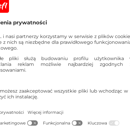
Informacje
OSTRZEŻENIE! Nieod
poniżej 3 lat. Istnie
elementami.
Szczegółowe dane
EAN:
5900511230475
Kod produktu:
23047
Dane producenta:
TREFL S
Gdynia, Polska, trefl@tre
Kraj pochodzenia:
Polska
Waga opakowania zbiorcze
5900511230475