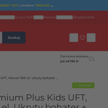
RABAT 30%
z kodem
TREFL30
☁
rta B2B
|
Grupa Trefl
|
ESG
|
Kariera
|
eGames
|
Blog
|
Kontakt
Szukaj
Darmowa dostawa
już od 150 zł
UFT, Marvel 300 el. Ukryty bohater +
☆ Nowość
mium Plus Kids UFT,
el. Ukryty bohater +