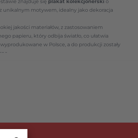
tawie znajduje się
plakat kolekcjonerski
o
unikalnym motywem, idealny jako dekoracja
kiej jakości materiałów, z zastosowaniem
go papieru, który odbija światło, co ułatwia
y wyprodukowane w Polsce, a do produkcji zostały
zne.