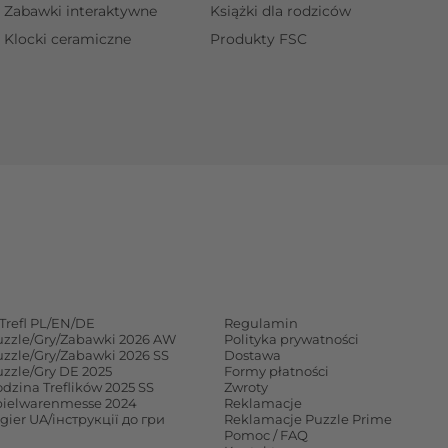
Zabawki interaktywne
Książki dla rodziców
Klocki ceramiczne
Produkty FSC
Trefl PL/EN/DE
Regulamin
uzzle/Gry/Zabawki 2026 AW
Polityka prywatności
uzzle/Gry/Zabawki 2026 SS
Dostawa
uzzle/Gry DE 2025
Formy płatności
dzina Treflików 2025 SS
Zwroty
pielwarenmesse 2024
Reklamacje
 gier UA/інструкції до гри
Reklamacje Puzzle Prime
Pomoc / FAQ