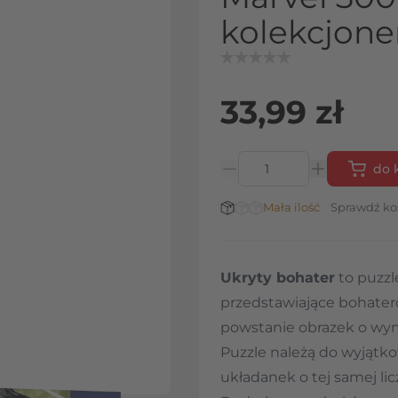
kolekcjone
33,99 zł
do 
Ilość
Stan magazynowy:
Mała ilość
Sprawdź ko
Ukryty bohater
to puzzl
przedstawiające bohater
powstanie obrazek o w
Puzzle należą do wyjątko
układanek o tej samej li