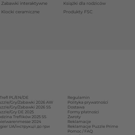
Zabawki interaktywne
Książki dla rodziców
Klocki ceramiczne
Produkty FSC
Trefl PL/EN/DE
Regulamin
uzzle/Gry/Zabawki 2026 AW
Polityka prywatności
uzzle/Gry/Zabawki 2026 SS
Dostawa
uzzle/Gry DE 2025
Formy płatności
dzina Treflików 2025 SS
Zwroty
pielwarenmesse 2024
Reklamacje
 gier UA/інструкції до гри
Reklamacje Puzzle Prime
Pomoc / FAQ