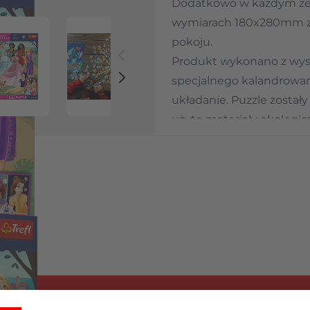
Dodatkowo w każdym zes
wymiarach 180x280mm z 
pokoju.
Produkt wykonano z wyso
 image
View larger image
View larger image
specjalnego kalandrowane
układanie. Puzzle został
użyte materiały ekologic