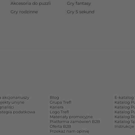
Akcesoria do puzzli
Gry fantasy
Gry rodzinne
Gry 5 sekund
a akcjonariuszy
Blog
E-katalog 
ojekty unijne
Grupa Trefl
Katalog P
gnaliści
Kariera
Katalog P
rategia podatkowa
Logo Trefl
Katalog P
Materiały promocyjne
Katalog Ro
Platforma zamówień B2B
Katalog S
Oferta B2B
Instrukcje
Przekaż nam opinię