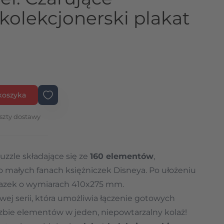
 kolekcjonerski plakat
koszyka
szty dostawy
uzzle składające się ze
160 elementów
,
o małych fanach księżniczek Disneya. Po ułożeniu
razek o wymiarach 410x275 mm.
wej serii, która umożliwia łączenie gotowych
czbie elementów w jeden, niepowtarzalny kolaż!