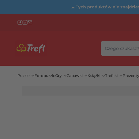
☁
Tych produktów nie znajdziesz
Szukaj w sklepie
Wybierz katego
Puzzle
Fotopuzzle
Gry
Zabawki
Książki
Trefliki
Prezent