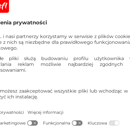
Informacje
OSTRZEŻENIE! Nieod
poniżej 3 lat. Istnie
elementami.
Szczegółowe dane
EAN:
5900511154382
Kod produktu:
15438
Dane producenta:
TREFL S
Gdynia, Polska, trefl@tre
Kraj pochodzenia:
Polska
Waga opakowania zbiorcze
5900511154382