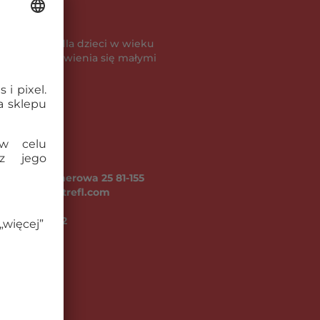
powiednie dla dzieci w wieku
je ryzyko zadławienia się małymi
A ul. Kontenerowa 25 81-155
fl.com, www.trefl.com
go (kg):
0.32