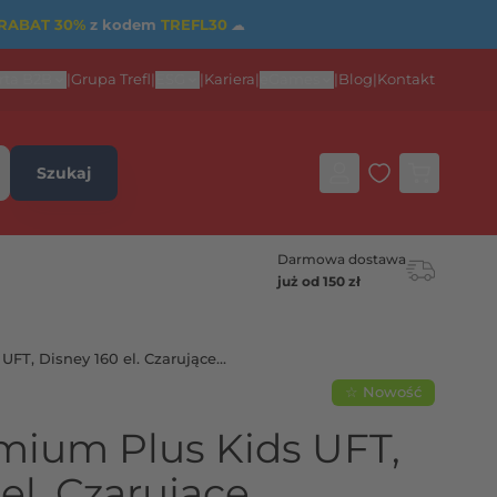
RABAT 30%
z kodem
TREFL30
☁
rta B2B
|
Grupa Trefl
|
ESG
|
Kariera
|
eGames
|
Blog
|
Kontakt
Szukaj
Darmowa dostawa
już od 150 zł
UFT, Disney 160 el. Czarujące
plakat
☆ Nowość
mium Plus Kids UFT,
el. Czarujące