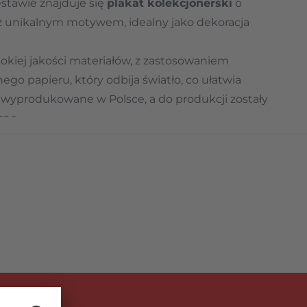
tawie znajduje się
plakat kolekcjonerski
o
unikalnym motywem, idealny jako dekoracja
kiej jakości materiałów, z zastosowaniem
go papieru, który odbija światło, co ułatwia
y wyprodukowane w Polsce, a do produkcji zostały
zne.