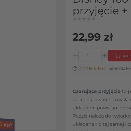
przyjęcie +
22,99 zł
do 
Ilość
Stan magazynowy:
Mała ilość
Sprawdź ko
Czarujące przyjęcie
to p
zaprojektowane z myślą 
układanki powstanie ob
Puzzle należą do wyjątko
układanek o tej samej li