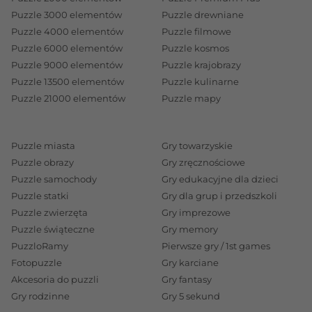
Puzzle 3000 elementów
Puzzle drewniane
Puzzle 4000 elementów
Puzzle filmowe
Puzzle 6000 elementów
Puzzle kosmos
Puzzle 9000 elementów
Puzzle krajobrazy
Puzzle 13500 elementów
Puzzle kulinarne
Puzzle 21000 elementów
Puzzle mapy
Puzzle miasta
Gry towarzyskie
Puzzle obrazy
Gry zręcznościowe
Puzzle samochody
Gry edukacyjne dla dzieci
Puzzle statki
Gry dla grup i przedszkoli
Puzzle zwierzęta
Gry imprezowe
Puzzle świąteczne
Gry memory
PuzzloRamy
Pierwsze gry / 1st games
Fotopuzzle
Gry karciane
Akcesoria do puzzli
Gry fantasy
Gry rodzinne
Gry 5 sekund