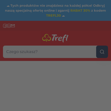
☁
Tych produktów nie znajdziesz na każdej półce! Odkryj
naszą specjalną ofertę online i zgarnij
RABAT 30%
z kodem
TREFL30
☁
Szukaj w sklepie...
Wybierz kategorię