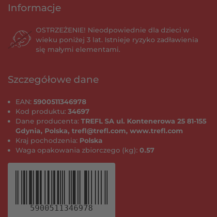
Informacje
OSTRZEŻENIE! Nieodpowiednie dla dzieci w
wieku poniżej 3 lat. Istnieje ryzyko zadławienia
się małymi elementami.
Szczegółowe dane
EAN:
5900511346978
Kod produktu:
34697
Dane producenta:
TREFL SA ul. Kontenerowa 25 81-155
Gdynia, Polska, trefl@trefl.com, www.trefl.com
Kraj pochodzenia:
Polska
Waga opakowania zbiorczego (kg):
0.57
5900511346978