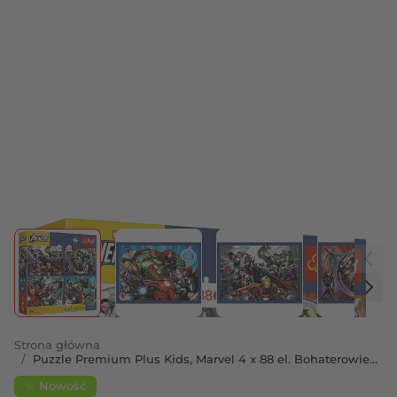
View larger image
View larger image
View larger image
View 
Strona główna
/
Puzzle Premium Plus Kids, Marvel 4 x 88 el. Bohaterowie
są wśród nas + kolekcjonerski plakat
☆ Nowość