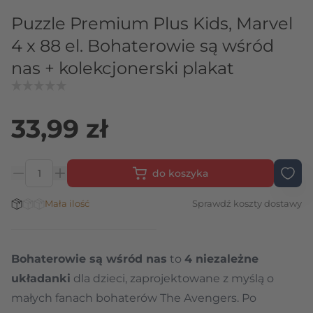
Puzzle Premium Plus Kids, Marvel
4 x 88 el. Bohaterowie są wśród
nas + kolekcjonerski plakat
33,99 zł
do koszyka
Ilość
Stan magazynowy:
Mała ilość
Sprawdź koszty dostawy
Bohaterowie są wśród nas
to
4 niezależne
układanki
dla dzieci, zaprojektowane z myślą o
małych fanach bohaterów The Avengers. Po