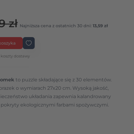
9 zł
Najniższa cena z ostatnich 30 dni:
13,59 zł
koszyka
 koszty dostawy
 Domek
to puzzle składające się z 30 elementów.
brazek o wymiarach 27x20 cm. Wysoką jakość,
pieczeństwo układania zapewnia kalandrowany
o, pokryty ekologicznymi farbami spożywczymi.