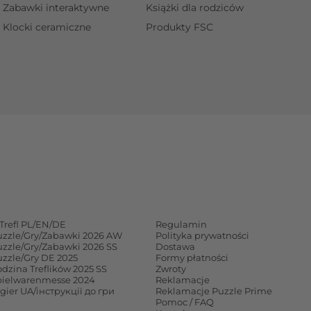
Zabawki interaktywne
Książki dla rodziców
Klocki ceramiczne
Produkty FSC
Trefl PL/EN/DE
Regulamin
uzzle/Gry/Zabawki 2026 AW
Polityka prywatności
uzzle/Gry/Zabawki 2026 SS
Dostawa
uzzle/Gry DE 2025
Formy płatności
dzina Treflików 2025 SS
Zwroty
pielwarenmesse 2024
Reklamacje
 gier UA/інструкції до гри
Reklamacje Puzzle Prime
Pomoc / FAQ