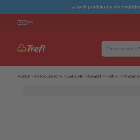
☁
Tych produktów nie znajdziesz
Szukaj w sklepie
Wybierz katego
Puzzle
Fotopuzzle
Gry
Zabawki
Książki
Trefliki
Prezent