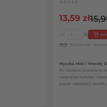
13,59 zł
15,9
do 
Ilość
Stan magazynowy:
Średnia ilość
Sprawdź
Myszka Miki i Wesoły
Po ułożeniu powstanie o
nasycenie kolorów i bez
papier odbijający światł