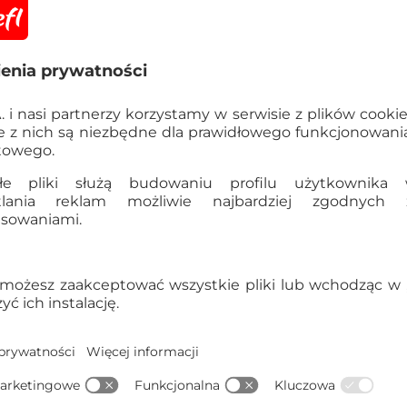
Informacje
OSTRZEŻENIE! Nieodpowiedni
lat. Istnieje ryzyko zadławi
Szczegółowe dane
EAN:
5900511182897
Kod produktu:
18289
Dane producenta:
TREFL S
Gdynia, Polska, trefl@tre
Kraj pochodzenia:
Polska
Waga opakowania zbiorcze
5900511182897