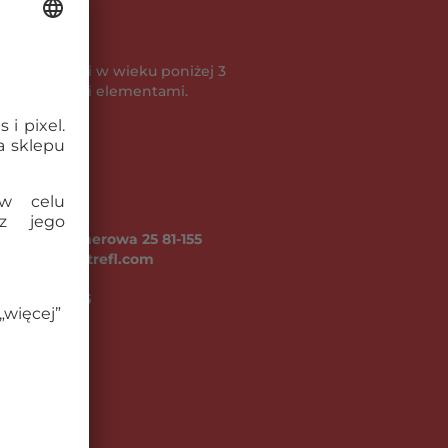
e dla dzieci w wieku poniżej 3
enia się małymi elementami.
A ul. Kontenerowa 25 81-155
fl.com, www.trefl.com
go (kg):
0.15