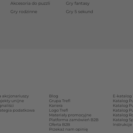
Akcesoria do puzzli
Gry fantasy
Gry rodzinne
Gry 5 sekund
a akcjonariuszy
Blog
E-katalog 
ojekty unijne
Grupa Trefl
Katalog P
gnaliści
Kariera
Katalog P
rategia podatkowa
Logo Trefl
Katalog P
Materiały promocyjne
Katalog Ro
Platforma zamówień B2B
Katalog S
Oferta B2B
Instrukcje
Przekaż nam opinię