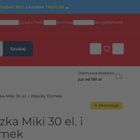
RABAT 30%
z kodem
TREFL30
☁
rta B2B
|
Grupa Trefl
|
ESG
|
Kariera
|
eGames
|
Blog
|
Kontakt
Szukaj
Darmowa dostawa
już od 150 zł
ka Miki 30 el. i Wesoły Domek
％ Promocja
ka Miki 30 el. i
omek